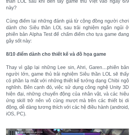
thần LOL sau khi đến tay game thủ Việt vào ngày 6/9
này?
Cùng điểm lại những đánh giá từ cộng đồng người chơi
dành cho Siêu thần LOL sau trải nghiệm ngắn ngủi ở
phiên bản Alpha Test để chấm điểm cho tựa game đang
gây sốt này:
8/10 điểm dành cho thiết kế và đồ họa game
Thay vì gặp lại những Lee sin, Ahri, Garen…phiên bản
người lớn, game thủ trải nghiệm Siêu thần LOL sẽ thấy
có phần lạ mắt với những thiết kế tướng dạng Chibi ngộ
nghĩnh. Bên cạnh đó, việc sử dụng công nghệ Unity 3D
hiện đại, những chuyển động của nhân vật, và các hiệu
ứng skill trở nên vô cùng mượt mà trên các thiết bị di
động, dễ dàng tương thích với các hệ điều hành (android,
iOS, PC).