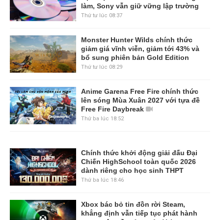
làm, Sony vẫn giữ vững lập trường
Thứ tư lúc 08:37
Monster Hunter Wilds chính thức
giảm giá vĩnh viễn, giảm tới 43% và
bổ sung phiên bản Gold Edition
Thứ tư lúc 08:29
Anime Garena Free Fire chính thức
lên sóng Mùa Xuân 2027 với tựa đề
Free Fire Daybreak
Thứ ba lúc 18:52
Chính thức khởi động giải đấu Đại
Chiến HighSchool toàn quốc 2026
dành riêng cho học sinh THPT
Thứ ba lúc 18:46
Xbox bác bỏ tin đồn rời Steam,
khẳng định vẫn tiếp tục phát hành