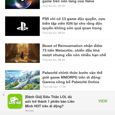
game trên nền tảng của Valve
Thứ ba lúc 09:09
PS5 chỉ có 13 game độc quyền, cựu
biên tập viên IGN lại cho rằng độc
quyền không còn quá quan trọng
Thứ ba lúc 08:54
Beast of Reincarnation nhận điểm
73 trên Metacritic, chiến đấu khá
mượt nhưng vẫn còn nhiều hạn chế
Thứ ba lúc 08:44
Palworld chính thức bước vào thế
giới game MMORPG trên di động:
Garena công bố Palworld Online
Thứ hai lúc 17:29
×
[Đánh Giá] Siêu Thần LOL đủ
VIEW MORE
VIEW
sức trở thành 1 phiên bản Liên
Minh HOT trên di động?
TRANG CHỦ
GIFTCODE
BẢNG XẾP HẠNG
VIDEO
Appota
FREE - In Google Play