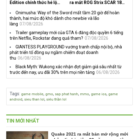
Edition chính thức hé lộ
ra mắt ROG Strix SCAR 18
nghề nghiệp mới siêu "ngầu"
2026 tại Việt Nam
Onimusha: Way of the Sword mất tầm 20 giờ để hoàn
thành, hai mức độ khó dành cho newbie và lão
làng
07/08/2026
Trailer gameplay mới của GTA 6 đăng độc quyền 6 tiếng
trên Netflix, Rockstar đang quá tham?
07/08/2026
GIANTESS PLAYGROUND vướng tranh chấp nội bộ, nhà
phát triển tố đồng sự ngầm chiếm đoạt doanh
thu
06/08/2026
Black Myth: Wukong xác nhận đợt giảm giá sâu nhất từ
trước đến nay, ưu đãi 30% trên mọi nền tảng
06/08/2026
Tags
:
,
,
,
,
,
game mobile
gmo
sap phat hanh
mmo
game ios
game
,
,
android
sieu than lol
siêu thần lol
TIN MỚI NHẤT
Quake 2021 ra mắt bản mở rộng mới