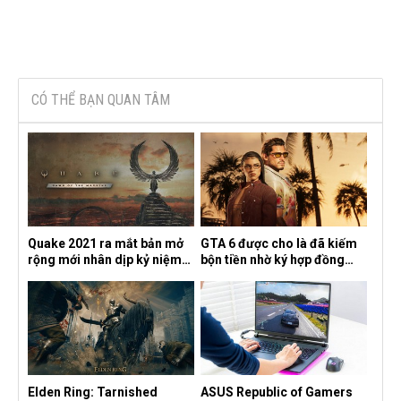
CÓ THỂ BẠN QUAN TÂM
Quake 2021 ra mắt bản mở
GTA 6 được cho là đã kiếm
rộng mới nhân dịp kỷ niệm
bộn tiền nhờ ký hợp đồng
30 năm, mang tên Dawn of
độc quyền với Netflix
the Machine
Elden Ring: Tarnished
ASUS Republic of Gamers