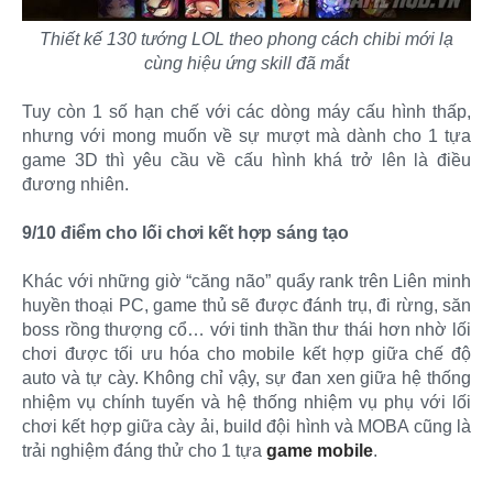
Thiết kế 130 tướng LOL theo phong cách chibi mới lạ
cùng hiệu ứng skill đã mắt
Tuy còn 1 số hạn chế với các dòng máy cấu hình thấp,
nhưng với mong muốn về sự mượt mà dành cho 1 tựa
game 3D thì yêu cầu về cấu hình khá trở lên là điều
đương nhiên.
9/10 điểm cho lối chơi kết hợp sáng tạo
Khác với những giờ “căng não” quẩy rank trên Liên minh
huyền thoại PC, game thủ sẽ được đánh trụ, đi rừng, săn
boss rồng thượng cổ… với tinh thần thư thái hơn nhờ lối
chơi được tối ưu hóa cho mobile kết hợp giữa chế độ
auto và tự cày. Không chỉ vậy, sự đan xen giữa hệ thống
nhiệm vụ chính tuyến và hệ thống nhiệm vụ phụ với lối
chơi kết hợp giữa cày ải, build đội hình và MOBA cũng là
trải nghiệm đáng thử cho 1 tựa
game mobile
.