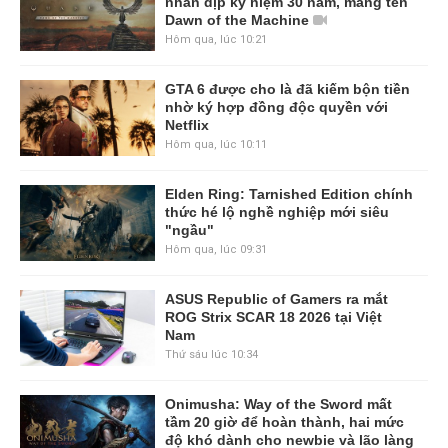
nhân dịp kỷ niệm 30 năm, mang tên
Dawn of the Machine
Hôm qua, lúc 10:21
GTA 6 được cho là đã kiếm bộn tiền
nhờ ký hợp đồng độc quyền với
Netflix
Hôm qua, lúc 10:11
Elden Ring: Tarnished Edition chính
thức hé lộ nghề nghiệp mới siêu
"ngầu"
Hôm qua, lúc 09:31
ASUS Republic of Gamers ra mắt
ROG Strix SCAR 18 2026 tại Việt
Nam
Thứ sáu lúc 10:34
Onimusha: Way of the Sword mất
tầm 20 giờ để hoàn thành, hai mức
độ khó dành cho newbie và lão làng