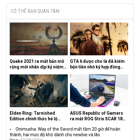
CÓ THỂ BẠN QUAN TÂM
Quake 2021 ra mắt bản mở
GTA 6 được cho là đã kiếm
rộng mới nhân dịp kỷ niệm
bộn tiền nhờ ký hợp đồng
30 năm, mang tên Dawn of
độc quyền với Netflix
the Machine
Elden Ring: Tarnished
ASUS Republic of Gamers
Edition chính thức hé lộ
ra mắt ROG Strix SCAR 18
nghề nghiệp mới siêu "ngầu"
2026 tại Việt Nam
Onimusha: Way of the Sword mất tầm 20 giờ để hoàn
thành, hai mức độ khó dành cho newbie và lão