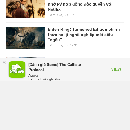
nhờ ký hợp đồng độc quyền với
Netflix
Hôm qua, lúc 10:11
Elden Ring: Tarnished Edition chính
thức hé lộ nghề nghiệp mới siêu
"ngầu"
Hôm qua, lúc 09:31
ASUS Republic of Gamers ra mắt
×
[Đánh giá Game] The Callisto
ROG Strix SCAR 18 2026 tại Việt
VIEW
Protocol
Nam
Appota
Thứ sáu lúc 10:34
FREE - In Google Play
Onimusha: Way of the Sword mất
tầm 20 giờ để hoàn thành, hai mức
độ khó dành cho newbie và lão làng
Thứ sáu lúc 10:27
Trailer gameplay mới của GTA 6