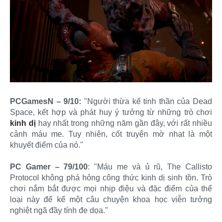
PCGamesN – 9/10:
"Người thừa kế tinh thần của Dead
Space, kết hợp và phát huy ý tưởng từ những trò chơi
kinh dị
hay nhất trong những năm gần đây, với rất nhiều
cảnh máu me. Tuy nhiên, cốt truyện mờ nhạt là một
khuyết điểm của nó."
PC Gamer – 79/100
: "Máu me và ủ rũ, The Callisto
Protocol không phá hỏng công thức kinh dị sinh tồn. Trò
chơi nắm bắt được mọi nhịp điệu và đặc điểm của thể
loại này để kể một câu chuyện khoa học viễn tưởng
nghiệt ngã đầy tính đe dọa."