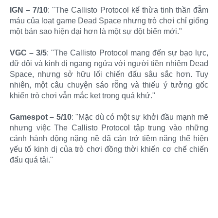
IGN – 7/10
: "The Callisto Protocol kế thừa tinh thần đẫm
máu của loạt game Dead Space nhưng trò chơi chỉ giống
một bản sao hiện đại hơn là một sự đột biến mới."
VGC – 3/5
: "The Callisto Protocol mang đến sự bạo lực,
dữ dội và kinh dị ngang ngửa với người tiền nhiệm Dead
Space, nhưng sở hữu lối chiến đấu sâu sắc hơn. Tuy
nhiên, một câu chuyện sáo rỗng và thiếu ý tưởng gốc
khiến trò chơi vẫn mắc kẹt trong quá khứ."
Gamespot – 5/10
: "Mặc dù có một sự khởi đầu mạnh mẽ
nhưng việc The Callisto Protocol tập trung vào những
cảnh hành động nặng nề đã cản trở tiềm năng thể hiện
yếu tố kinh dị của trò chơi đồng thời khiến cơ chế chiến
đấu quá tải."