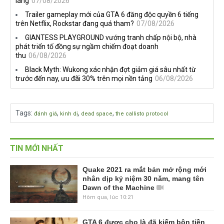
làng
07/08/2026
Trailer gameplay mới của GTA 6 đăng độc quyền 6 tiếng
trên Netflix, Rockstar đang quá tham?
07/08/2026
GIANTESS PLAYGROUND vướng tranh chấp nội bộ, nhà
phát triển tố đồng sự ngầm chiếm đoạt doanh
thu
06/08/2026
Black Myth: Wukong xác nhận đợt giảm giá sâu nhất từ
trước đến nay, ưu đãi 30% trên mọi nền tảng
06/08/2026
Tags
:
,
,
,
đánh giá
kinh dị
dead space
the callisto protocol
TIN MỚI NHẤT
Quake 2021 ra mắt bản mở rộng mới
nhân dịp kỷ niệm 30 năm, mang tên
Dawn of the Machine
Hôm qua, lúc 10:21
GTA 6 được cho là đã kiếm bộn tiền