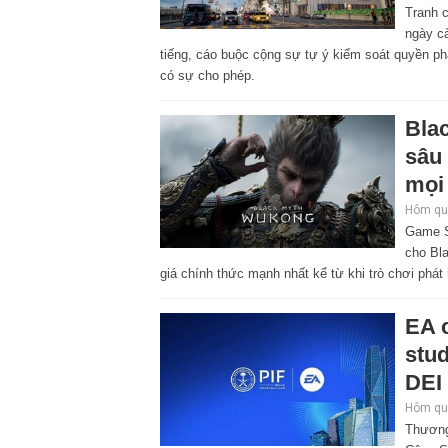
Tranh 
ngày cà
tiếng, cáo buộc cộng sự tự ý kiểm soát quyền ph
có sự cho phép.
Bla
sâu 
mọi
Hôm qua
Game S
cho Bl
giá chính thức mạnh nhất kể từ khi trò chơi phát 
EA c
stud
DEI
Hôm qua
Thương