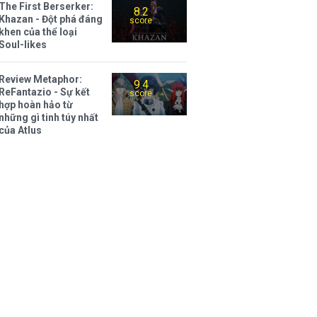
The First Berserker:
8.2
Khazan - Đột phá đáng
score
khen của thể loại
Soul-likes
Review Metaphor:
9.4
ReFantazio - Sự kết
score
hợp hoàn hảo từ
những gì tinh túy nhất
của Atlus