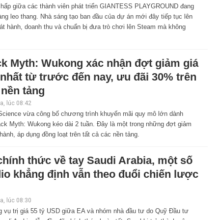
chấp giữa các thành viên phát triển GIANTESS PLAYGROUND đang
ng leo thang. Nhà sáng tạo ban đầu của dự án mới đây tiếp tục lên
át hành, doanh thu và chuẩn bị đưa trò chơi lên Steam mà không
ck Myth: Wukong xác nhận đợt giảm giá
nhất từ trước đến nay, ưu đãi 30% trên
 nền tảng
, lúc 08:42
cience vừa công bố chương trình khuyến mãi quy mô lớn dành
ack Myth: Wukong kéo dài 2 tuần. Đây là một trong những đợt giảm
hành, áp dụng đồng loạt trên tất cả các nền tảng.
hính thức về tay Saudi Arabia, một số
io khẳng định vẫn theo đuổi chiến lược
, lúc 08:30
 vụ trị giá 55 tỷ USD giữa EA và nhóm nhà đầu tư do Quỹ Đầu tư