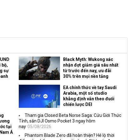
OUND
Black Myth: Wukong xác
 bộ,
nhận đợt giảm giá sâu nhất
ng sự
từ trước đến nay, ưu đãi
oanh
30% trên mọi nền tảng
EA chính thức về tay Saudi
Arabia, một số studio
khẳng định vẫn theo đuổi
chiến lược DEI
ng
Tham gia Closed Beta Norse Saga: Cửu Giới Thức
Vương
Tỉnh, săn DJI Osmo Pocket 3 ngay hôm
ớc tại
nay
05/08/2026
 Nam Á
Phantom Blade Zero đã hoàn thiện? Hé lộ thời