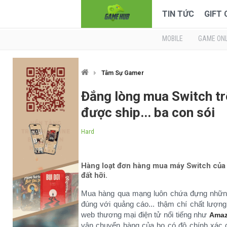
TIN TỨC
GIFT
MOBILE
GAME ONL
Tâm Sự Gamer
Đắng lòng mua Switch tr
được ship... ba con sói
Hard
Hàng loạt đơn hàng mua máy Switch của 
đất hỡi.
Mua hàng qua mạng luôn chứa đựng những 
đúng với quảng cáo... thậm chí chất lượng
web thương mại điện tử nổi tiếng như
Ama
vận chuyển hàng của họ có độ chính xác 