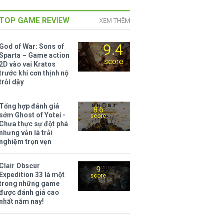
TOP GAME REVIEW
XEM THÊM
9.4
God of War: Sons of
Sparta – Game action
score
2D vào vai Kratos
trước khi cơn thịnh nộ
trỗi dậy
Tổng hợp đánh giá
8.6
sớm Ghost of Yotei -
score
Chưa thực sự đột phá
nhưng vẫn là trải
nghiệm trọn vẹn
Clair Obscur
9
Expedition 33 là một
score
trong những game
được đánh giá cao
nhất năm nay!