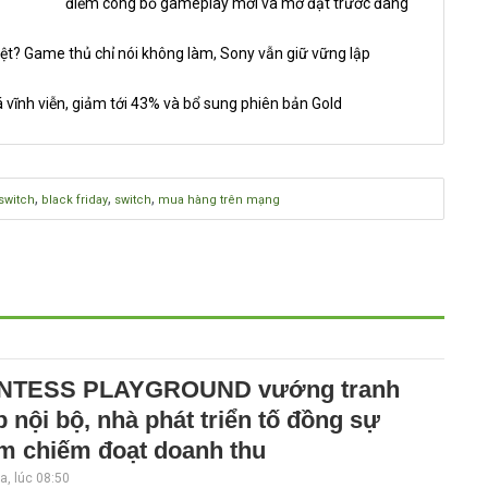
điểm công bố gameplay mới và mở đặt trước đang
ệt? Game thủ chỉ nói không làm, Sony vẫn giữ vững lập
 vĩnh viễn, giảm tới 43% và bổ sung phiên bản Gold
,
,
,
switch
black friday
switch
mua hàng trên mạng
NTESS PLAYGROUND vướng tranh
 nội bộ, nhà phát triển tố đồng sự
m chiếm đoạt doanh thu
, lúc 08:50