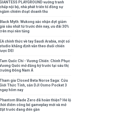
GIANTESS PLAYGROUND vướng tranh
chấp nội bộ, nhà phát triển tố đồng sự
ngầm chiếm đoạt doanh thu
Black Myth: Wukong xác nhận đợt giảm
giá sâu nhất từ trước đến nay, ưu đãi 30%
trên mọi nền tảng
EA chính thức về tay Saudi Arabia, một số
studio khẳng định vẫn theo đuổi chiến
lược DEI
Tam Quốc Chí - Vương Chiến: Chinh Phục
Vương Quốc mở đăng ký trước tại sáu thị
trường Đông Nam Á
Tham gia Closed Beta Norse Saga: Cửu
Giới Thức Tỉnh, săn DJI Osmo Pocket 3
ngay hôm nay
Phantom Blade Zero đã hoàn thiện? Hé lộ
thời điểm công bố gameplay mới và mở
đặt trước đang đến gần