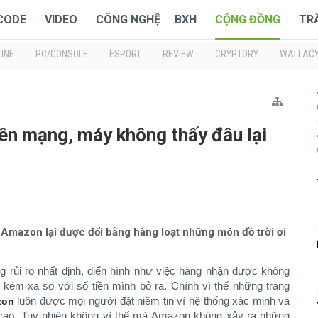
 CODE
VIDEO
CÔNG NGHỆ
BXH
CỘNG ĐỒNG
TR
INE
PC/CONSOLE
ESPORT
REVIEW
CRYPTORY
WALLAC
ên mạng, máy không thấy đâu lại
Amazon lại được đổi bằng hàng loạt những món đồ trời ơi
rủi ro nhất định, điển hình như việc hàng nhận được không
 kém xa so với số tiền mình bỏ ra. Chính vì thế những trang
luôn được mọi người đặt niềm tin vì hệ thống xác minh và
zon
cao. Tuy nhiên không vì thế mà Amazon không xảy ra những