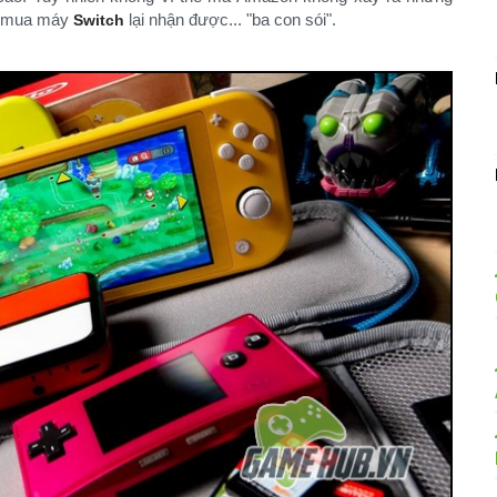
ệc mua máy
lại nhận được... "ba con sói".
Switch