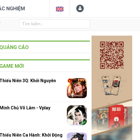
ẮC NGHIỆM
Y
QUẢNG CÁO
GAME MỚI
Thiếu Niên 3Q: Khởi Nguyên
Minh Chủ Võ Lâm - Vplay
Thiếu Niên Ca Hành: Khởi Động