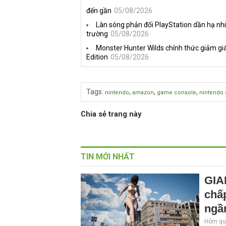
đến gần
05/08/2026
Làn sóng phản đối PlayStation dần hạ nhi
trường
05/08/2026
Monster Hunter Wilds chính thức giảm giá
Edition
05/08/2026
Tags
:
,
,
,
nintendo
amazon
game console
nintendo 
Chia sẻ trang này
TIN MỚI NHẤT
GIA
chấp
ngầ
Hôm qua