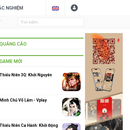
ẮC NGHIỆM
Y
QUẢNG CÁO
GAME MỚI
Thiếu Niên 3Q: Khởi Nguyên
Minh Chủ Võ Lâm - Vplay
Thiếu Niên Ca Hành: Khởi Động