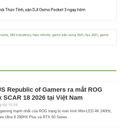
iới Thức Tỉnh, săn DJI Osmo Pocket 3 ngay hôm
,
,
,
,
,
nsole
343 industries
halo infinite
game bắn súng 2021
fps 2021
game
S Republic of Gamers ra mắt ROG
x SCAR 18 2026 tại Việt Nam
 lúc 10:34
 gaming mạnh nhất của ROG trang bị màn hình Mini-LED 4K 240Hz,
ore Ultra 9 290HX Plus và RTX 50 Series.