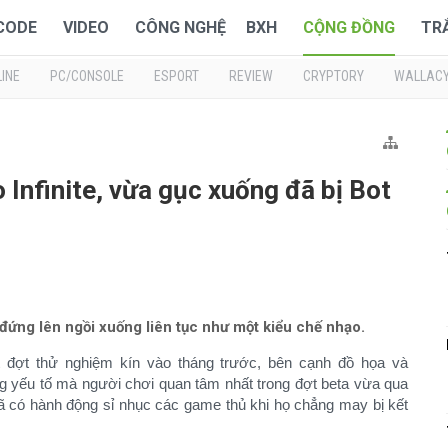
 CODE
VIDEO
CÔNG NGHỆ
BXH
CỘNG ĐỒNG
TR
INE
PC/CONSOLE
ESPORT
REVIEW
CRYPTORY
WALLAC
Infinite, vừa gục xuống đã bị Bot
 đứng lên ngồi xuống liên tục như một kiểu chế nhạo.
 đợt thử nghiệm kín vào tháng trước, bên cạnh đồ họa và
g yếu tố mà người chơi quan tâm nhất trong đợt beta vừa qua
đã có hành động sỉ nhục các game thủ khi họ chẳng may bị kết