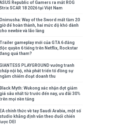
ASUS Republic of Gamers ra mắt ROG
Strix SCAR 18 2026 tại Việt Nam
Onimusha: Way of the Sword mất tầm 20
giờ để hoàn thành, hai mức độ khó dành
cho newbie và lão làng
Trailer gameplay mới của GTA 6 đăng
độc quyền 6 tiếng trên Netflix, Rockstar
đang quá tham?
GIANTESS PLAYGROUND vướng tranh
chấp nội bộ, nhà phát triển tố đồng sự
ngầm chiếm đoạt doanh thu
Black Myth: Wukong xác nhận đợt giảm
giá sâu nhất từ trước đến nay, ưu đãi 30%
trên mọi nền tảng
EA chính thức về tay Saudi Arabia, một số
studio khẳng định vẫn theo đuổi chiến
lược DEI