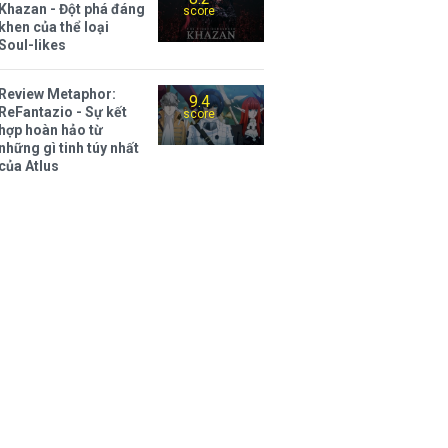
Khazan - Đột phá đáng
score
khen của thể loại
Soul-likes
Review Metaphor:
9.4
ReFantazio - Sự kết
score
hợp hoàn hảo từ
những gì tinh túy nhất
của Atlus