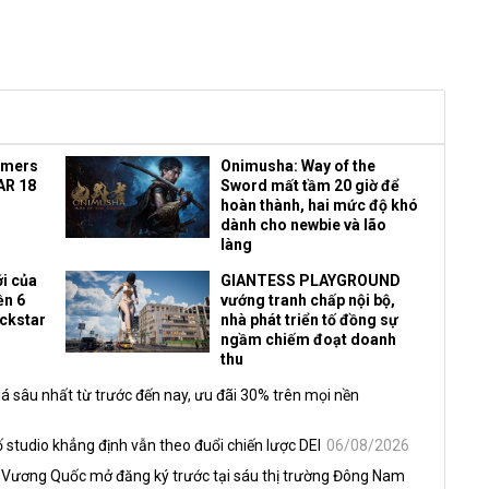
amers
Onimusha: Way of the
AR 18
Sword mất tầm 20 giờ để
hoàn thành, hai mức độ khó
dành cho newbie và lão
làng
i của
GIANTESS PLAYGROUND
ền 6
vướng tranh chấp nội bộ,
ockstar
nhà phát triển tố đồng sự
ngầm chiếm đoạt doanh
thu
á sâu nhất từ trước đến nay, ưu đãi 30% trên mọi nền
 studio khẳng định vẫn theo đuổi chiến lược DEI
06/08/2026
 Vương Quốc mở đăng ký trước tại sáu thị trường Đông Nam