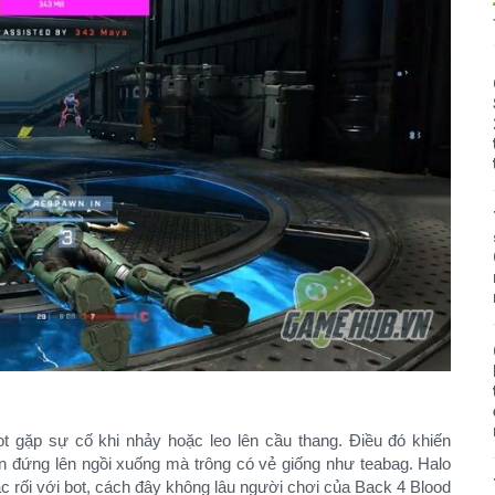
ot gặp sự cố khi nhảy hoặc leo lên cầu thang. Điều đó khiến
n đứng lên ngồi xuống mà trông có vẻ giống như teabag. Halo
ắc rối với bot, cách đây không lâu người chơi của Back 4 Blood