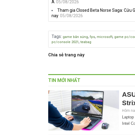
Á
05/08/2026
Tham gia Closed Beta Norse Saga: Cửu G
nay
05/08/2026
Tags
:
,
,
,
game bắn súng
fps
microsoft
game pc/co
,
pc/console 2021
teabag
Chia sẻ trang này
TIN MỚI NHẤT
ASU
Stri
Hôm nay
Laptop
Intel C