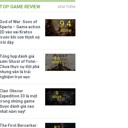
TOP GAME REVIEW
XEM THÊM
9.4
God of War: Sons of
Sparta – Game action
score
2D vào vai Kratos
trước khi cơn thịnh nộ
trỗi dậy
Tổng hợp đánh giá
8.6
sớm Ghost of Yotei -
score
Chưa thực sự đột phá
nhưng vẫn là trải
nghiệm trọn vẹn
Clair Obscur
9
Expedition 33 là một
score
trong những game
được đánh giá cao
nhất năm nay!
The First Berserker:
8.2