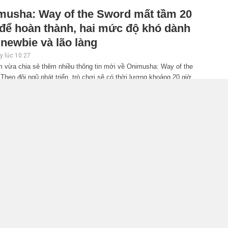
musha: Way of the Sword mất tầm 20
 để hoàn thành, hai mức độ khó dành
newbie và lão làng
 lúc 10:27
 vừa chia sẻ thêm nhiều thông tin mới về Onimusha: Way of the
Theo đội ngũ phát triển, trò chơi sẽ có thời lượng khoảng 20 giờ,
i bổ sung nhiều cơ chế hỗ trợ giúp người mới dễ tiếp cận hơn.
iler gameplay mới của GTA 6 đăng độc
n 6 tiếng trên Netflix, Rockstar đang
 tham?
 lúc 10:15
r Games đang hứng chịu nhiều ý kiến trái chiều sau khi xác nhận
 tác với Netflix để phát hành sớm bản xem trước mở rộng của GTA
vẫn khiến không ít game thủ cho rằng hãng đang thương mại hóa quá
năm 2026.
NTESS PLAYGROUND vướng tranh