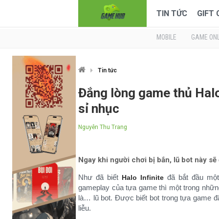
TIN TỨC
GIFT
MOBILE
GAME ONL
Tin tức
Đắng lòng game thủ Halo 
sỉ nhục
Nguyễn Thu Trang
Ngay khi người chơi bị bắn, lũ bot này sẽ
Như đã biết
đã bắt đầu một
Halo Infinite
gameplay của tựa game thì một trong nhữn
là… lũ bot. Được biết bot trong tựa game 
liễu.​