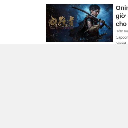
Oni
giờ
cho 
Hôm nay
Capcom
Sword. 
mở rộng đáng kể so với các phần trước, đồng thờ
Tra
quyề
quá
Hôm nay
Rocksta
sẽ hợp
6. Dù chỉ độc quyền trong 6 giờ, động thái này 
mức sức hút của bom tấn được mong chờ nhất 
GIA