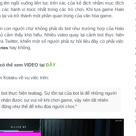
 lên ngồi xuống liên tục trên xác của kẻ địch nhằm mục đích
các hành vi toxic nhất trong các trò chơi. Khi tựa game Halo
n tại và trở thành một phần quan trọng của văn hóa game.
ởi con người chứ không phải do bot như trường hợp của Halo
thủ cảm thấy khó hiểu. Nhiều video quay lại cảnh bot thực hiện
à Twitter, khiến một số người phải tự hỏi liệu đây có phải việc
hay không.
ries
có thể xem VIDEO tại
ĐÂY
i Kotaku về vụ việc trên:
 bot thực hiện teabag. Sự tồn tại của bot là để những người
 nhận được sự vui vẻ khi chơi game, vậy nên tất nhiên
h động như thế để trêu đùa người chơi.”