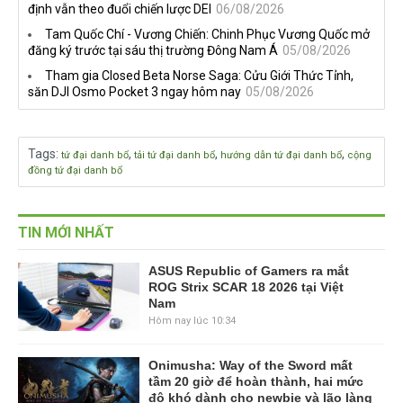
định vẫn theo đuổi chiến lược DEI
06/08/2026
Tam Quốc Chí - Vương Chiến: Chinh Phục Vương Quốc mở
đăng ký trước tại sáu thị trường Đông Nam Á
05/08/2026
Tham gia Closed Beta Norse Saga: Cửu Giới Thức Tỉnh,
săn DJI Osmo Pocket 3 ngay hôm nay
05/08/2026
Tags
:
,
,
,
tứ đại danh bổ
tải tứ đại danh bổ
hướng dẫn tứ đại danh bổ
cộng
đồng tứ đại danh bổ
TIN MỚI NHẤT
ASUS Republic of Gamers ra mắt
ROG Strix SCAR 18 2026 tại Việt
Nam
Hôm nay lúc 10:34
Onimusha: Way of the Sword mất
tầm 20 giờ để hoàn thành, hai mức
độ khó dành cho newbie và lão làng