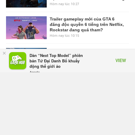
Hôm nay lúc 10:27
Trailer gameplay mới của GTA 6
đăng độc quyền 6 tiếng trên Netflix,
Rockstar đang quá tham?
Hôm nay lúc 10:15
GIANTESS PLAYGROUND vướng
×
Dàn “Next Top Model” phiên
tranh chấp nội bộ, nhà phát triển tố
VIEW
bản Tứ Đại Danh Bổ khuấy
đồng sự ngầm chiếm đoạt doanh
động thế giới ảo
thu
Appota
Hôm qua, lúc 08:50
FREE - In Google Play
Black Myth: Wukong xác nhận đợt
giảm giá sâu nhất từ trước đến nay,
ưu đãi 30% trên mọi nền tảng
Hôm qua, lúc 08:42
EA chính thức về tay Saudi Arabia,
một số studio khẳng định vẫn theo