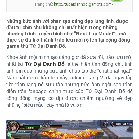
Trang chủ:
http://tudaidanhbo.gamota.com/
Những bức ảnh với phần tạo dáng đẹp lung linh, được
đầu tư chỉn chu không chỉ xuất hiện trong những
chương trình truyền hình như “Next Top Model” , mà
thực sự đã trở thành trào lưu mới rộ lên tại cộng đồng
game thủ Tứ Đại Danh Bổ.
Khoe ảnh một mình tạo dáng giờ đã xưa rồi, trào lưu mới
nhất tại
Tứ Đại Danh Bổ
là thể hiện tình đồng chí, tình
anh em qua những bức ảnh chụp tập thế “chất phát ngất”.
Nắm bắt được trào lưu này, admin Trang Vi đã ngay lập
tức trình làng bộ sưu tập những bức ảnh ngôi sao trình
diễn trên fanpage chính thức của Tứ Đại Danh Bổ để
cộng đồng mạng có dịp được chiêm ngưỡng vẻ đẹp
những “siêu mẫu” cây nhà lá vườn.