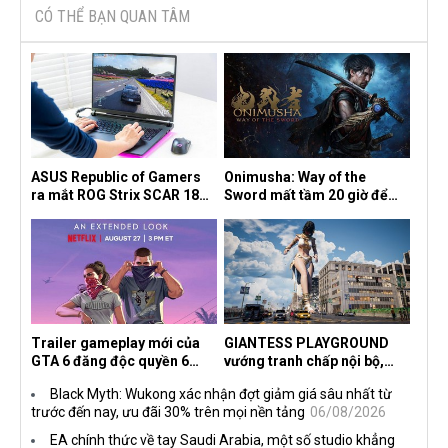
CÓ THỂ BẠN QUAN TÂM
ASUS Republic of Gamers
Onimusha: Way of the
ra mắt ROG Strix SCAR 18
Sword mất tầm 20 giờ để
2026 tại Việt Nam
hoàn thành, hai mức độ khó
dành cho newbie và lão làng
Trailer gameplay mới của
GIANTESS PLAYGROUND
GTA 6 đăng độc quyền 6
vướng tranh chấp nội bộ,
tiếng trên Netflix, Rockstar
nhà phát triển tố đồng sự
Black Myth: Wukong xác nhận đợt giảm giá sâu nhất từ
đang quá tham?
ngầm chiếm đoạt doanh thu
trước đến nay, ưu đãi 30% trên mọi nền tảng
06/08/2026
EA chính thức về tay Saudi Arabia, một số studio khẳng