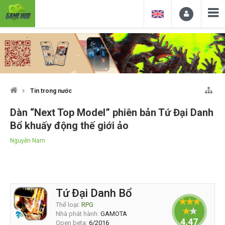
Tin trong nước
Dàn “Next Top Model” phiên bản Tứ Đại Danh
Bổ khuấy động thế giới ảo
Nguyễn Nam
Tứ Đại Danh Bổ
Thể loại:
RPG
Nhà phát hành:
GAMOTA
4.47619
Open beta:
6/2016