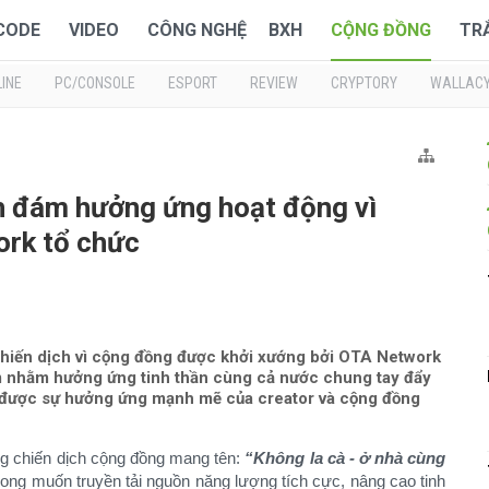
 CODE
VIDEO
CÔNG NGHỆ
BXH
CỘNG ĐỒNG
TR
INE
PC/CONSOLE
ESPORT
REVIEW
CRYPTORY
WALLAC
h đám hưởng ứng hoạt động vì
rk tổ chức
 chiến dịch vì cộng đồng được khởi xướng bởi OTA Network
m nhằm hưởng ứng tinh thần cùng cả nước chung tay đẩy
n được sự hưởng ứng mạnh mẽ của creator và cộng đồng
g chiến dịch cộng đồng mang tên:
“Không la cà - ở nhà cùng
ong muốn truyền tải nguồn năng lượng tích cực, nâng cao tinh