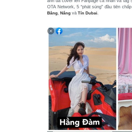
ảnh đã cover lên Fanpage cá nhân và tag 5 c
OTA Network, 5 “phát súng” đầu tiên chấ
,
và
.
Bâng
Nắng
Tín Dubai