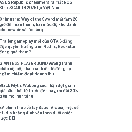
ASUS Republic of Gamers ra mắt ROG
Strix SCAR 18 2026 tại Việt Nam
Onimusha: Way of the Sword mất tầm 20
giờ để hoàn thành, hai mức độ khó dành
cho newbie và lão làng
Trailer gameplay mới của GTA 6 đăng
độc quyền 6 tiếng trên Netflix, Rockstar
đang quá tham?
GIANTESS PLAYGROUND vướng tranh
chấp nội bộ, nhà phát triển tố đồng sự
ngầm chiếm đoạt doanh thu
Black Myth: Wukong xác nhận đợt giảm
giá sâu nhất từ trước đến nay, ưu đãi 30%
trên mọi nền tảng
EA chính thức về tay Saudi Arabia, một số
studio khẳng định vẫn theo đuổi chiến
lược DEI