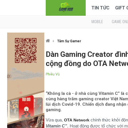
TIN TỨC
GIFT
MOBILE
GAME ONL
Tâm Sự Gamer
Dàn Gaming Creator đìn
cộng đồng do OTA Netwo
Phiêu Vũ
“Không la cà - ở nhà cùng Vitamin C” là
cùng hàng trăm gaming creator Việt Na
lùi dịch Covid-19. Chiến dịch đang nhậ
gaming.
Vừa qua,
chính thức khởi độn
OTA Network
Vitamin C”
. Hoạt động được tổ chức với m