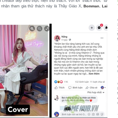
reator tiếp theo thực hiện thử thách. Với lời “thách thức” từ
p nhận tham gia thử thách này là Thầy Giáo X,
,
Bomman
Lai