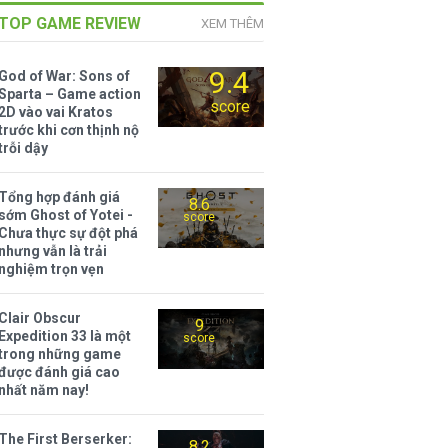
TOP GAME REVIEW
XEM THÊM
9.4
God of War: Sons of
Sparta – Game action
score
2D vào vai Kratos
trước khi cơn thịnh nộ
trỗi dậy
Tổng hợp đánh giá
8.6
sớm Ghost of Yotei -
score
Chưa thực sự đột phá
nhưng vẫn là trải
nghiệm trọn vẹn
Clair Obscur
9
Expedition 33 là một
score
trong những game
được đánh giá cao
nhất năm nay!
The First Berserker:
8.2