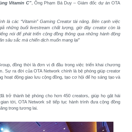
cùng Vitamin C”
, Ông Phạm Bá Duy – Giám đốc dự án OTA
h là các “Vitamin” Gaming Creator tài năng. Bên cạnh việc
ả những buổi livestream chất lượng, giờ đây creator còn là
ếng nói để phát triển cộng đồng thông qua những hành động
 văn sâu sắc mà chiến dịch muốn mang lại”
oup, đồng thời là đơn vị đi đầu trong việc triển khai chương
m. Sự ra đời của OTA Network chính là bệ phóng giúp creator
hoạt động giao lưu cộng đồng, tạo cơ hội để họ sáng tạo và
đã trở thành bệ phóng cho hơn 450 creators, giúp họ gặt hái
 gian tới, OTA Network sẽ tiếp tục hành trình đưa cộng đồng
ăng trong tương lai.