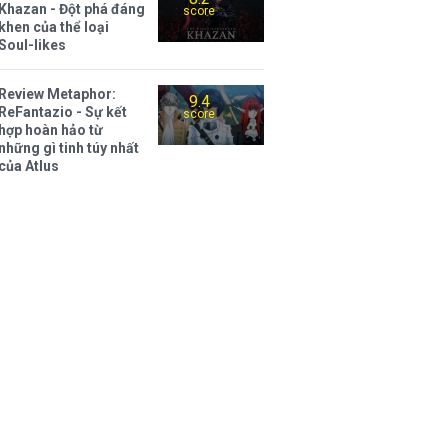
Khazan - Đột phá đáng
score
khen của thể loại
Soul-likes
Review Metaphor:
9.4
ReFantazio - Sự kết
score
hợp hoàn hảo từ
những gì tinh túy nhất
của Atlus