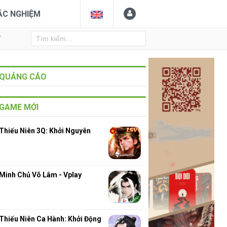
ẮC NGHIỆM
Y
QUẢNG CÁO
GAME MỚI
Thiếu Niên 3Q: Khởi Nguyên
Minh Chủ Võ Lâm - Vplay
Thiếu Niên Ca Hành: Khởi Động