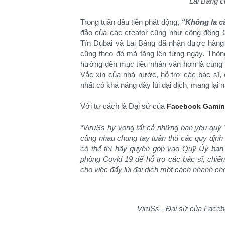
Lai Bâng 
Trong tuần đầu tiên phát động,
“Không la cà
đảo của các creator cũng như cộng đồng G
Tín Dubai và Lai Bâng đã nhận được hàng 
cũng theo đó mà tăng lên từng ngày. Thông
hướng đến mục tiêu nhân văn hơn là cùng 
Vắc xin của nhà nước, hỗ trợ các bác sĩ, c
nhất có khả năng đẩy lùi đại dịch, mang lại 
Với tư cách là Đại sứ của
Facebook Gami
“ViruSs hy vọng tất cả những bạn yêu quý
cùng nhau chung tay tuân thủ các quy định
có thể thì hãy quyên góp vào Quỹ Ủy ban
phòng Covid 19 để hỗ trợ các bác sĩ, chiế
cho việc đẩy lùi đại dịch một cách nhanh ch
ViruSs - Đại sứ của Faceb