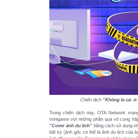
Chiến dịch
“Không la cà- ở
Trong chiến dịch này, OTA Network mang
minigame với những phần quà vô cùng hấp 
“Cover ảnh du lịch”
bằng cách sử dụng nhữn
bất kỳ (ảnh gốc có thể là ảnh du lịch của b