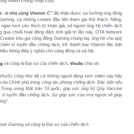
cũng nhanh chóng”nhập cuộc”
 - ở nhà cùng Vitamin C”
đã nhận được sự hưởng ứng đông
aming. Là những creator đầu tiên tham gia thử thách, Nắng,
ngàn lượt yêu thích từ khán giả, số người ủng hộ chiến dịch
 qua chuỗi hoạt động đậm tính giải trí lần này, OTA Network
Creator kêu gọi cộng đồng Gaming chung tay ủng hộ cho quỹ
hiến sĩ tuyến đầu chống dịch, trở thành loại Vitamin đặc biệt
nhiều thông điệp ý nghĩa cho cộng đồng và xã hội.
và cũng là Đại sứ của chiến dịch,
chia sẻ:
ng
ViruSs
 ViruSs cũng như tất cả những người đang xem video này hãy
 của Chính phủ trong công tác phòng chống dịch. Đặc biệt nếu
 Trung ương Mặt trận Tổ quốc, góp sức ủng hộ Qũy Vaccine
n sĩ tuyến đầu chống dịch. Sự góp sức của mọi người sẽ giúp
óng”
.
ook Gaming và cũng là Đại sứ của chiến dịch