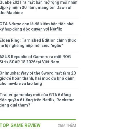
Quake 2021 ra mắt bản mở rộng mới nhân
dịp kỷ niệm 30 năm, mang tên Dawn of
the Machine
GTA 6 được cho là đã kiếm bộn tiền nhờ
ký hợp đồng độc quyền với Netflix
Elden Ring: Tarnished Edition chính thức
hé lộ nghề nghiệp mới siêu "ngầu"
ASUS Republic of Gamers ra mắt ROG
Strix SCAR 18 2026 tại Việt Nam
Onimusha: Way of the Sword mất tầm 20
giờ để hoàn thành, hai mức độ khó dành
cho newbie và lão làng
Trailer gameplay mới của GTA 6 đăng
độc quyền 6 tiếng trên Netflix, Rockstar
đang quá tham?
TOP GAME REVIEW
XEM THÊM