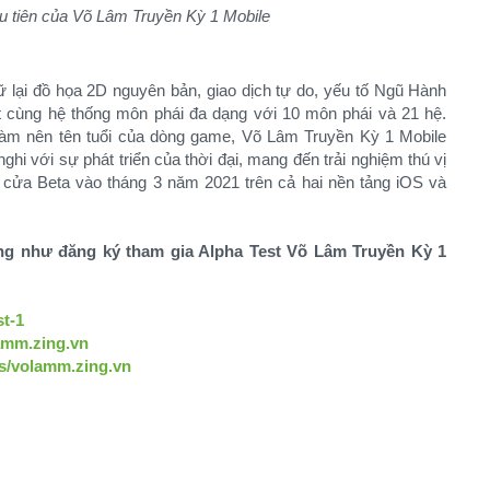
u tiên của Võ Lâm Truyền Kỳ 1 Mobile
 lại đồ họa 2D nguyên bản, giao dịch tự do, yếu tố Ngũ Hành
t cùng hệ thống môn phái đa dạng với 10 môn phái và 21 hệ.
ng làm nên tên tuổi của dòng game, Võ Lâm Truyền Kỳ 1 Mobile
ghi với sự phát triển của thời đại, mang đến trải nghiệm thú vị
cửa Beta vào tháng 3 năm 2021 trên cả hai nền tảng iOS và
ũng như đăng ký tham gia Alpha Test Võ Lâm Truyền Kỳ 1
st-1
amm.zing.vn
s/volamm.zing.vn