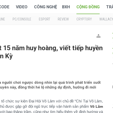
 CODE
VIDEO
CÔNG NGHỆ
BXH
CỘNG ĐỒNG
TR
INE
PC/CONSOLE
ESPORT
REVIEW
CRYPTORY
WALLAC
 15 năm huy hoàng, viết tiếp huyền
n Kỳ
người chơi ngược dòng nhìn lại quá trình phát triển suốt
yên này, đồng thời hé lộ những dự định, hướng đi mới
 tổ chức sự kiện Đại Hội Võ Lâm với chủ đề “Chí Tại Võ Lâm,
thủ được gặp gỡ đội ngũ trực tiếp vận hành sản phẩm
Võ Lâm
m với bao thăng trầm, cũng như tìm hiểu thêm về định hướng và