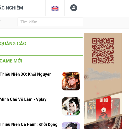
ẮC NGHIỆM
Y
QUẢNG CÁO
GAME MỚI
Thiếu Niên 3Q: Khởi Nguyên
Minh Chủ Võ Lâm - Vplay
Thiếu Niên Ca Hành: Khởi Động