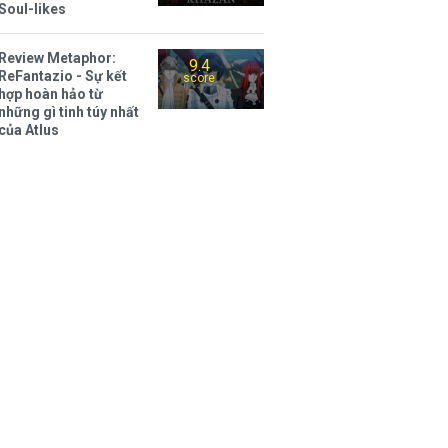
Soul-likes
Review Metaphor:
9.4
ReFantazio - Sự kết
score
hợp hoàn hảo từ
những gì tinh túy nhất
của Atlus