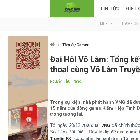
TIN TỨC
GIFT
MOBILE
GAME ONL
Tâm Sự Gamer
Đại Hội Võ Lâm: Tổng kết
thoại cùng Võ Lâm Truyề
Nguyễn Thu Trang
Trong sự kiện, nhà phát hành VNG đã đưa 
15 năm của dòng game Kiếm Hiệp Tình Du
trong tương lai.
Tối ngày 20/12 vừa qua,
đã chính thức
VNG
Sơ Tâm Bất Diệt”. Đây là dịp để các game 
, cùng nhìn lại hành trình 15 nă
Truyền Kỳ