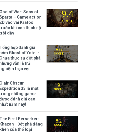
9.4
God of War: Sons of
Sparta – Game action
score
2D vào vai Kratos
trước khi cơn thịnh nộ
trỗi dậy
Tổng hợp đánh giá
8.6
sớm Ghost of Yotei -
score
Chưa thực sự đột phá
nhưng vẫn là trải
nghiệm trọn vẹn
Clair Obscur
9
Expedition 33 là một
score
trong những game
được đánh giá cao
nhất năm nay!
The First Berserker:
8.2
Khazan - Đột phá đáng
score
khen của thể loại