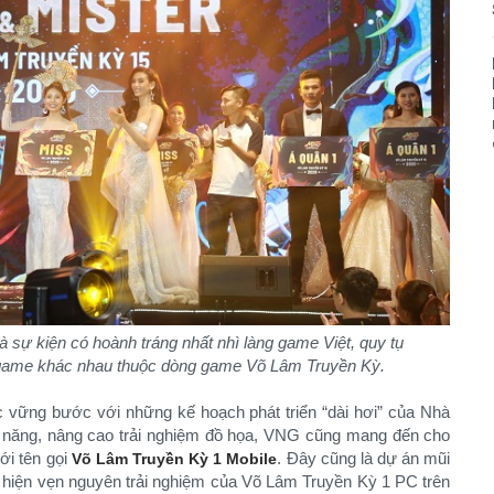
 sự kiện có hoành tráng nhất nhì làng game Việt, quy tụ
 game khác nhau thuộc dòng game Võ Lâm Truyền Kỳ.
c vững bước với những kế hoạch phát triển “dài hơi” của Nhà
ính năng, nâng cao trải nghiệm đồ họa, VNG cũng mang đến cho
i tên gọi
. Đây cũng là dự án mũi
Võ Lâm Truyền Kỳ 1 Mobile
 hiện vẹn nguyên trải nghiệm của Võ Lâm Truyền Kỳ 1 PC trên