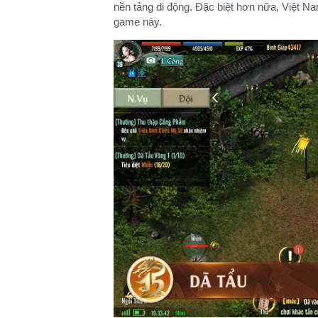
nền tảng di động. Đặc biệt hơn nữa, Việt Na
game này.​