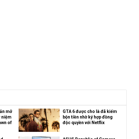
bản mở
GTA 6 được cho là đã kiếm
ỷ niệm
bộn tiền nhờ ký hợp đồng
awn of
độc quyền với Netflix