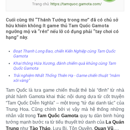
Trang chủ:
https://tamquoc.gamota.com/
Cuối cùng thì “Thánh Tướng trong mơ” đã có chủ sở
hữu khiến không ít game thủ Tam Quốc Gamota
ngưỡng mộ và “rén” nếu lỡ có đụng phải “tay chơi có
hạng” này.
Đoạt Thanh Long Đao, chiến Kiến Nghiệp cùng Tam Quốc
Gamota
Khai thông Hứa Xương, đánh chiếm quà khủng cùng Tam
Quốc Gamota
Trải nghiệm Nhất Thống Thiên Hạ - Game chiến thuật “mâm
xôi vàng”
Tam Quốc là tưa game chiến thuật thẻ bài “đinh” từ nhà
phát hành Gamota khai thác nội dung dựa từ cốt truyện
“Tam Quốc Diễn Nghĩa” – một trong “tứ đại danh tác” của
Trung Hoa. Cũng chính bởi vị vậy mà hệ thống những
nhân vật trong
Tam Quốc Gamota
quy tụ dàn binh hùng
tướng mạnh bước ra từ tiểu thuyết trứ danh của
La Quán
Trung
như
Tào Tháo
, Lưu Bị, Tôn Quyền,
Quan Vũ
,…