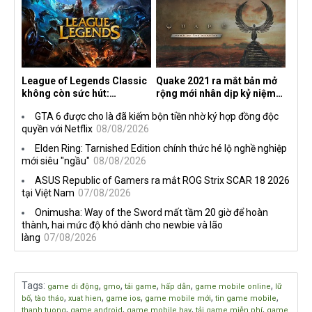
số tựa game trên Xbox?
League of Legends Classic
Quake 2021 ra mắt bản mở
không còn sức hút:
rộng mới nhân dịp kỷ niệm
Streamer bỏ game, người
30 năm, mang tên Dawn of
GTA 6 được cho là đã kiếm bộn tiền nhờ ký hợp đồng độc
chơi cũ không còn online
the Machine
quyền với Netflix
08/08/2026
Elden Ring: Tarnished Edition chính thức hé lộ nghề nghiệp
mới siêu "ngầu"
08/08/2026
ASUS Republic of Gamers ra mắt ROG Strix SCAR 18 2026
tại Việt Nam
07/08/2026
Onimusha: Way of the Sword mất tầm 20 giờ để hoàn
thành, hai mức độ khó dành cho newbie và lão
làng
07/08/2026
Tags
:
,
,
,
,
,
game di động
gmo
tải game
hấp dẫn
game mobile online
lữ
,
,
,
,
,
,
bố
tào tháo
xuat hien
game ios
game mobile mới
tin game mobile
,
,
,
,
thanh tuong
game android
game mobile hay
tải game miễn phí
game