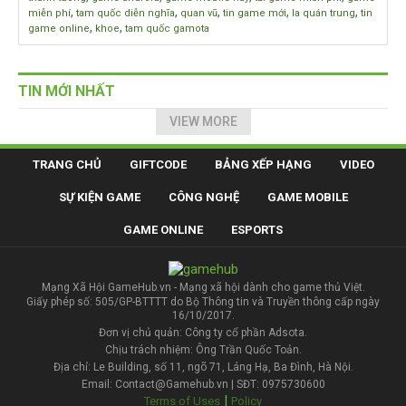
,
,
,
,
,
miễn phí
tam quốc diễn nghĩa
quan vũ
tin game mới
la quán trung
tin
,
,
game online
khoe
tam quốc gamota
TIN MỚI NHẤT
VIEW MORE
TRANG CHỦ
GIFTCODE
BẢNG XẾP HẠNG
VIDEO
SỰ KIỆN GAME
CÔNG NGHỆ
GAME MOBILE
GAME ONLINE
ESPORTS
Mạng Xã Hội GameHub.vn - Mạng xã hội dành cho game thủ Việt.
Giấy phép số: 505/GP-BTTTT do Bộ Thông tin và Truyền thông cấp ngày
16/10/2017.
Đơn vị chủ quản: Công ty cổ phần Adsota.
Chịu trách nhiệm: Ông Trần Quốc Toản.
Địa chỉ: Le Building, số 11, ngõ 71, Láng Hạ, Ba Đình, Hà Nội.
Email: Contact@Gamehub.vn | SĐT: 0975730600
|
Terms of Uses
Policy