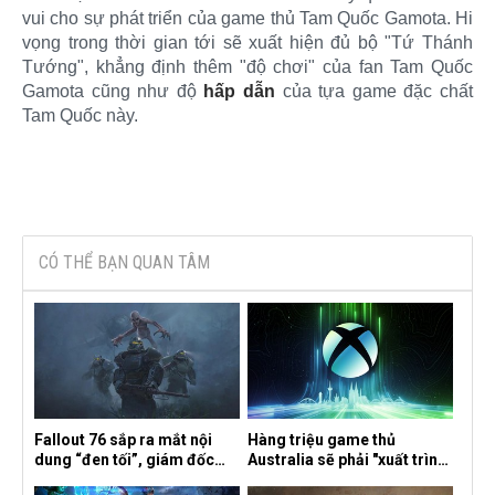
vui cho sự phát triển của game thủ Tam Quốc Gamota. Hi
vọng trong thời gian tới sẽ xuất hiện đủ bộ "Tứ Thánh
Tướng", khẳng định thêm "độ chơi" của fan Tam Quốc
Gamota cũng như độ
hấp dẫn
của tựa game đặc chất
Tam Quốc này.​
CÓ THỂ BẠN QUAN TÂM
Fallout 76 sắp ra mắt nội
Hàng triệu game thủ
dung “đen tối”, giám đốc
Australia sẽ phải "xuất trình
sáng tạo hé lộ
CCCD" nếu muốn chơi một