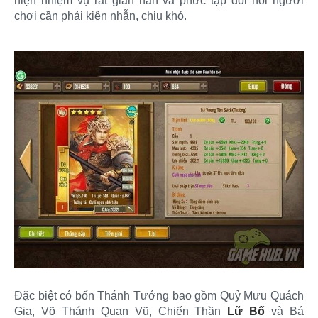
hiện nhiệm vụ rất gian nan và phức tạp đòi hỏi người
chơi cần phải kiên nhẫn, chịu khó.
Đặc biệt có bốn Thánh Tướng bao gồm Quỷ Mưu Quách
Gia, Võ Thánh Quan Vũ, Chiến Thần
Lữ Bố
và Bá