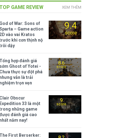
TOP GAME REVIEW
XEM THÊM
9.4
God of War: Sons of
Sparta – Game action
score
2D vào vai Kratos
trước khi cơn thịnh nộ
trỗi dậy
Tổng hợp đánh giá
8.6
sớm Ghost of Yotei -
score
Chưa thực sự đột phá
nhưng vẫn là trải
nghiệm trọn vẹn
Clair Obscur
9
Expedition 33 là một
score
trong những game
được đánh giá cao
nhất năm nay!
The First Berserker:
8.2