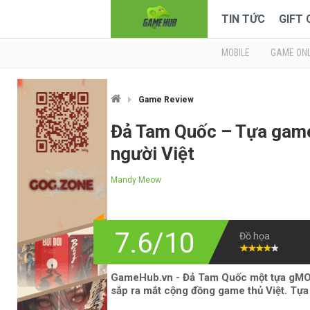
TIN TỨC
GIFT
MOBILE
GAME ONL
Game Review
Đả Tam Quốc – Tựa game 
người Việt
Mandy Meow
7.6/10
Đồ họa
GameHub.vn - Đả Tam Quốc một tựa gMO p
sắp ra mắt cộng đồng game thủ Việt. Tựa 