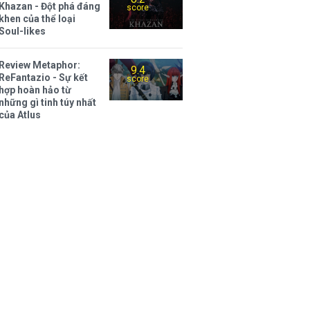
Khazan - Đột phá đáng
score
khen của thể loại
Soul-likes
Review Metaphor:
9.4
ReFantazio - Sự kết
score
hợp hoàn hảo từ
những gì tinh túy nhất
của Atlus