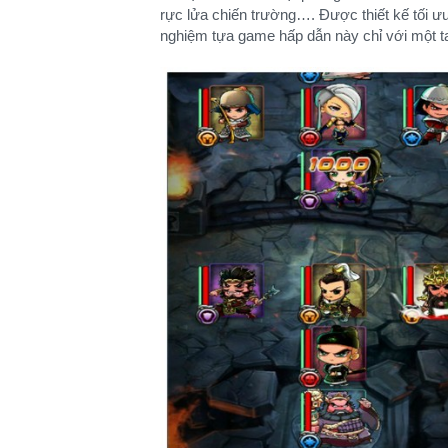
rực lửa chiến trường…. Được thiết kế tối ư
nghiệm tựa game hấp dẫn này chỉ với một t