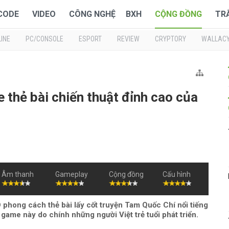
 CODE
VIDEO
CÔNG NGHỆ
BXH
CỘNG ĐỒNG
TR
INE
PC/CONSOLE
ESPORT
REVIEW
CRYPTORY
WALLAC
thẻ bài chiến thuật đỉnh cao của
Âm thanh
Gameplay
Cộng đồng
Cấu hình
hong cách thẻ bài lấy cốt truyện Tam Quốc Chí nổi tiếng
game này do chính những người Việt trẻ tuổi phát triển.