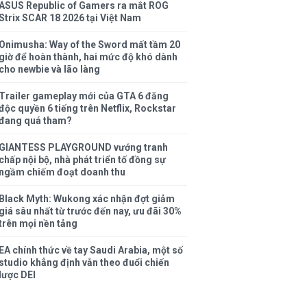
ASUS Republic of Gamers ra mắt ROG
Strix SCAR 18 2026 tại Việt Nam
Onimusha: Way of the Sword mất tầm 20
giờ để hoàn thành, hai mức độ khó dành
cho newbie và lão làng
Trailer gameplay mới của GTA 6 đăng
độc quyền 6 tiếng trên Netflix, Rockstar
đang quá tham?
GIANTESS PLAYGROUND vướng tranh
chấp nội bộ, nhà phát triển tố đồng sự
ngầm chiếm đoạt doanh thu
Black Myth: Wukong xác nhận đợt giảm
giá sâu nhất từ trước đến nay, ưu đãi 30%
trên mọi nền tảng
EA chính thức về tay Saudi Arabia, một số
studio khẳng định vẫn theo đuổi chiến
lược DEI