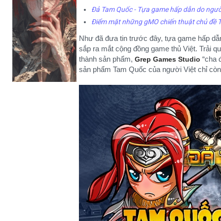
Đả Tam Quốc - Tựa game hấp dẫn do người 
Điểm mặt những gMO chiến thuật chủ đề 
Như đã đưa tin trước đây, tựa game hấp dẫn 
sắp ra mắt cộng đồng game thủ Việt. Trải q
thành sản phẩm,
“cha 
Grep Games Studio
sản phẩm Tam Quốc của người Việt chỉ còn 