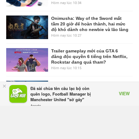
Hôm nay lúc 10:34
Onimusha: Way of the Sword mất
tầm 20 giờ để hoàn thành, hai mức
độ khó dành cho newbie và lão làng
Hôm nay lúc 10:27
Trailer gameplay mới của GTA 6
đăng độc quyền 6 tiếng trên Netflix,
Rockstar đang quá tham?
Hôm nay lúc 10:15
GIANTESS PLAYGROUND vướng
×
Đã sài chùa tên câu lạc bộ còn
tranh chấp nội bộ, nhà phát triển tố
VIEW
quên logo, Football Manager bị
đồng sự ngầm chiếm đoạt doanh
Manchester United "sờ gáy"
thu
Appota
Hôm qua, lúc 08:50
FREE - In Google Play
Black Myth: Wukong xác nhận đợt
giảm giá sâu nhất từ trước đến nay,
ưu đãi 30% trên mọi nền tảng
Hôm qua, lúc 08:42