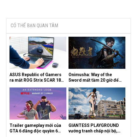
CÓ THỂ BẠN QUAN TÂM
ASUS Republic of Gamers
Onimusha: Way of the
ra mắt ROG Strix SCAR 18
Sword mất tầm 20 giờ để
2026 tại Việt Nam
hoàn thành, hai mức độ khó
dành cho newbie và lão làng
Trailer gameplay mới của
GIANTESS PLAYGROUND
GTA 6 đăng độc quyền 6
vướng tranh chấp nội bộ,
tiếng trên Netflix, Rockstar
nhà phát triển tố đồng sự