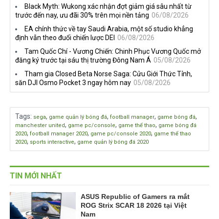
Black Myth: Wukong xác nhận đợt giảm giá sâu nhất từ
đang quá tham?
ngầm chiếm đoạt doanh thu
trước đến nay, ưu đãi 30% trên mọi nền tảng
06/08/2026
EA chính thức về tay Saudi Arabia, một số studio khẳng
định vẫn theo đuổi chiến lược DEI
06/08/2026
Tam Quốc Chí - Vương Chiến: Chinh Phục Vương Quốc mở
đăng ký trước tại sáu thị trường Đông Nam Á
05/08/2026
Tham gia Closed Beta Norse Saga: Cửu Giới Thức Tỉnh,
săn DJI Osmo Pocket 3 ngay hôm nay
05/08/2026
Tags
:
,
,
,
,
sega
game quản lý bóng đá
football manager
game bóng đá
,
,
,
manchester united
game pc/console
game thể thao
game bóng đá
,
,
,
2020
football manager 2020
game pc/console 2020
game thể thao
,
,
2020
sports interactive
game quản lý bóng đá 2020
TIN MỚI NHẤT
ASUS Republic of Gamers ra mắt
ROG Strix SCAR 18 2026 tại Việt
Nam