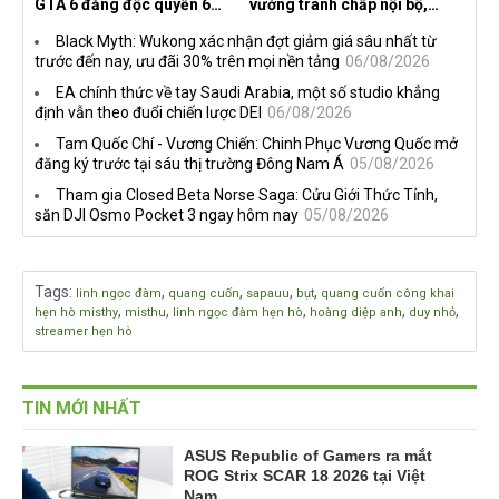
GTA 6 đăng độc quyền 6
vướng tranh chấp nội bộ,
tiếng trên Netflix, Rockstar
nhà phát triển tố đồng sự
Black Myth: Wukong xác nhận đợt giảm giá sâu nhất từ
đang quá tham?
ngầm chiếm đoạt doanh thu
trước đến nay, ưu đãi 30% trên mọi nền tảng
06/08/2026
EA chính thức về tay Saudi Arabia, một số studio khẳng
định vẫn theo đuổi chiến lược DEI
06/08/2026
Tam Quốc Chí - Vương Chiến: Chinh Phục Vương Quốc mở
đăng ký trước tại sáu thị trường Đông Nam Á
05/08/2026
Tham gia Closed Beta Norse Saga: Cửu Giới Thức Tỉnh,
săn DJI Osmo Pocket 3 ngay hôm nay
05/08/2026
Tags
:
,
,
,
,
linh ngọc đàm
quang cuốn
sapauu
bụt
quang cuốn công khai
,
,
,
,
,
hẹn hò misthy
misthu
linh ngọc đàm hẹn hò
hoàng diệp anh
duy nhỏ
streamer hẹn hò
TIN MỚI NHẤT
ASUS Republic of Gamers ra mắt
ROG Strix SCAR 18 2026 tại Việt
Nam