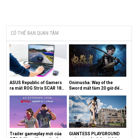
CÓ THỂ BẠN QUAN TÂM
ASUS Republic of Gamers
Onimusha: Way of the
ra mắt ROG Strix SCAR 18
Sword mất tầm 20 giờ để
2026 tại Việt Nam
hoàn thành, hai mức độ khó
dành cho newbie và lão làng
Trailer gameplay mới của
GIANTESS PLAYGROUND