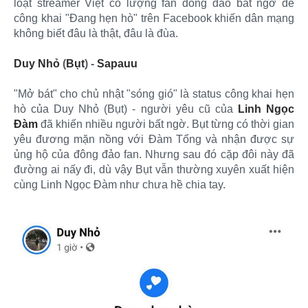
loạt streamer Việt có lượng fan đông đảo bất ngờ để
công khai "Đang hẹn hò" trên Facebook khiến dân mạng
không biết đâu là thật, đâu là đùa.
Duy Nhỏ
(
Bụt
) -
Sapauu
"Mở bát" cho chủ nhật "sóng gió" là status công khai hẹn
hò của Duy Nhỏ (Bụt) - người yêu cũ của
Linh Ngọc
Đàm
đã khiến nhiều người bất ngờ. Bụt từng có thời gian
yêu đương mặn nồng với Đàm Tổng và nhận được sự
ủng hộ của đông đảo fan. Nhưng sau đó cặp đôi này đã
đường ai nấy đi, dù vậy Bụt vẫn thường xuyên xuất hiện
cùng Linh Ngọc Đàm như chưa hề chia tay.