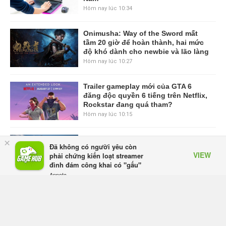
Hôm nay lúc 10:34
Onimusha: Way of the Sword mất
tầm 20 giờ để hoàn thành, hai mức
độ khó dành cho newbie và lão làng
Hôm nay lúc 10:27
Trailer gameplay mới của GTA 6
đăng độc quyền 6 tiếng trên Netflix,
Rockstar đang quá tham?
Hôm nay lúc 10:15
GIANTESS PLAYGROUND vướng
×
Đã không có người yêu còn
tranh chấp nội bộ, nhà phát triển tố
VIEW
phải chứng kiến loạt streamer
đồng sự ngầm chiếm đoạt doanh
đình đám công khai có "gấu"
thu
Appota
Hôm qua, lúc 08:50
FREE - In Google Play
Black Myth: Wukong xác nhận đợt
giảm giá sâu nhất từ trước đến nay,
ưu đãi 30% trên mọi nền tảng