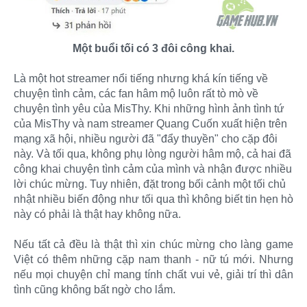
Một buổi tối có 3 đôi công khai.
Là một hot streamer nổi tiếng nhưng khá kín tiếng về
chuyện tình cảm, các fan hâm mộ luôn rất tò mò về
chuyện tình yêu của MisThy. Khi những hình ảnh tình tứ
của MisThy và nam streamer Quang Cuốn xuất hiện trên
mạng xã hội, nhiều người đã "đẩy thuyền" cho cặp đôi
này. Và tối qua, không phụ lòng người hâm mộ, cả hai đã
công khai chuyện tình cảm của mình và nhận được nhiều
lời chúc mừng. Tuy nhiên, đặt trong bối cảnh một tối chủ
nhật nhiều biến động như tối qua thì không biết tin hẹn hò
này có phải là thật hay không nữa.​
Nếu tất cả đều là thật thì xin chúc mừng cho làng game
Việt có thêm những cặp nam thanh - nữ tú mới. Nhưng
nếu mọi chuyện chỉ mang tính chất vui vẻ, giải trí thì dân
tình cũng không bất ngờ cho lắm.​