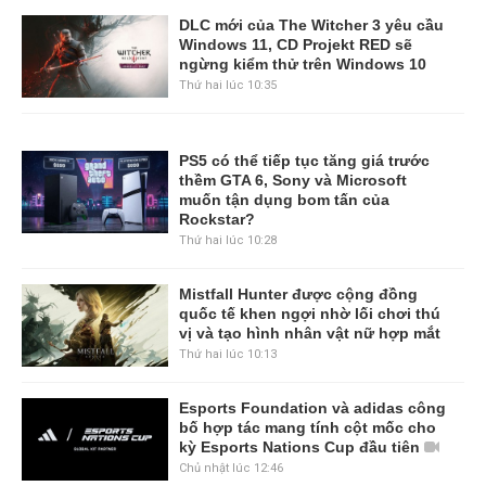
DLC mới của The Witcher 3 yêu cầu
Windows 11, CD Projekt RED sẽ
ngừng kiểm thử trên Windows 10
Thứ hai lúc 10:35
PS5 có thể tiếp tục tăng giá trước
thềm GTA 6, Sony và Microsoft
muốn tận dụng bom tấn của
Rockstar?
Thứ hai lúc 10:28
Mistfall Hunter được cộng đồng
quốc tế khen ngợi nhờ lối chơi thú
vị và tạo hình nhân vật nữ hợp mắt
Thứ hai lúc 10:13
Esports Foundation và adidas công
bố hợp tác mang tính cột mốc cho
kỳ Esports Nations Cup đầu tiên
Chủ nhật lúc 12:46