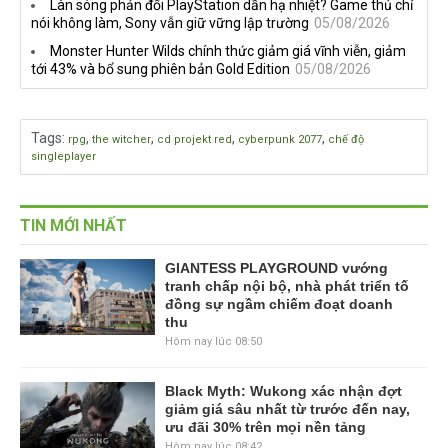
Làn sóng phản đối PlayStation dần hạ nhiệt? Game thủ chỉ
nói không làm, Sony vẫn giữ vững lập trường
05/08/2026
Monster Hunter Wilds chính thức giảm giá vĩnh viễn, giảm
tới 43% và bổ sung phiên bản Gold Edition
05/08/2026
Tags
:
,
,
,
,
rpg
the witcher
cd projekt red
cyberpunk 2077
chế độ
singleplayer
TIN MỚI NHẤT
GIANTESS PLAYGROUND vướng
tranh chấp nội bộ, nhà phát triển tố
đồng sự ngầm chiếm đoạt doanh
thu
Hôm nay lúc 08:50
Black Myth: Wukong xác nhận đợt
giảm giá sâu nhất từ trước đến nay,
ưu đãi 30% trên mọi nền tảng
Hôm nay lúc 08:42