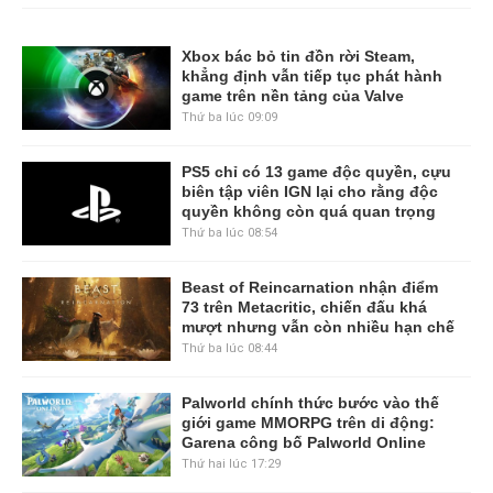
Xbox bác bỏ tin đồn rời Steam,
khẳng định vẫn tiếp tục phát hành
game trên nền tảng của Valve
Thứ ba lúc 09:09
PS5 chỉ có 13 game độc quyền, cựu
biên tập viên IGN lại cho rằng độc
quyền không còn quá quan trọng
Thứ ba lúc 08:54
Beast of Reincarnation nhận điểm
73 trên Metacritic, chiến đấu khá
mượt nhưng vẫn còn nhiều hạn chế
Thứ ba lúc 08:44
Palworld chính thức bước vào thế
giới game MMORPG trên di động:
Garena công bố Palworld Online
Thứ hai lúc 17:29