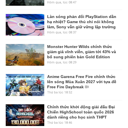
Hôm qua, lúc 08:47
Làn sóng phản đối PlayStation dần
hạ nhiệt? Game thủ chỉ nói không
làm, Sony vẫn giữ vững lập trường
Hôm qua, lúc 08:37
Monster Hunter Wilds chính thức
giảm giá vĩnh viễn, giảm tới 43% và
bổ sung phiên bản Gold Edition
Hôm qua, lúc 08:29
Anime Garena Free Fire chính thức
lên sóng Mùa Xuân 2027 với tựa đề
Free Fire Daybreak
Thứ ba lúc 18:52
Chính thức khởi động giải đấu Đại
Chiến HighSchool toàn quốc 2026
dành riêng cho học sinh THPT
Thứ ba lúc 18:46