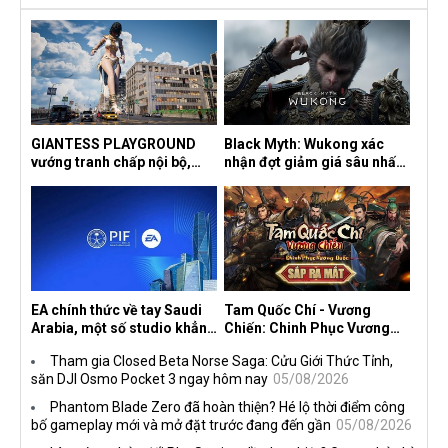
GIANTESS PLAYGROUND
Black Myth: Wukong xác
vướng tranh chấp nội bộ,
nhận đợt giảm giá sâu nhất
nhà phát triển tố đồng sự
từ trước đến nay, ưu đãi 30%
ngầm chiếm đoạt doanh thu
trên mọi nền tảng
EA chính thức về tay Saudi
Tam Quốc Chí - Vương
Arabia, một số studio khẳng
Chiến: Chinh Phục Vương
định vẫn theo đuổi chiến
Quốc mở đăng ký trước tại
Tham gia Closed Beta Norse Saga: Cửu Giới Thức Tỉnh,
lược DEI
sáu thị trường Đông Nam Á
săn DJI Osmo Pocket 3 ngay hôm nay
05/08/2026
Phantom Blade Zero đã hoàn thiện? Hé lộ thời điểm công
bố gameplay mới và mở đặt trước đang đến gần
05/08/2026