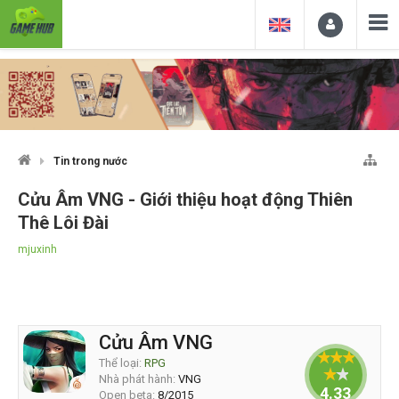
Tin trong nước
Cửu Âm VNG - Giới thiệu hoạt động Thiên
Thê Lôi Đài
mjuxinh
Cửu Âm VNG
Thể loại:
RPG
Nhà phát hành:
VNG
4.33333
Open beta:
8/2015