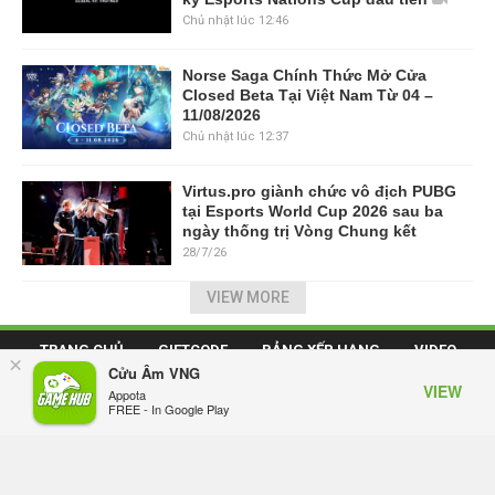
Chủ nhật lúc 12:46
Norse Saga Chính Thức Mở Cửa
Closed Beta Tại Việt Nam Từ 04 –
11/08/2026
Chủ nhật lúc 12:37
Virtus.pro giành chức vô địch PUBG
tại Esports World Cup 2026 sau ba
ngày thống trị Vòng Chung kết
28/7/26
VIEW MORE
TRANG CHỦ
GIFTCODE
BẢNG XẾP HẠNG
VIDEO
×
Cửu Âm VNG
VIEW
SỰ KIỆN GAME
CÔNG NGHỆ
GAME MOBILE
Appota
FREE - In Google Play
GAME ONLINE
ESPORTS