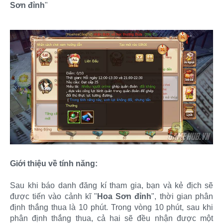
Sơn đỉnh
"​
Giới thiệu về tính năng:
Sau khi báo danh đăng kí tham gia, bạn và kẻ địch sẽ
được tiến vào cảnh kĩ "
Hoa Sơn đỉnh
", thời gian phân
định thắng thua là 10 phút. Trong vòng 10 phút, sau khi
phân định thắng thua, cả hai sẽ đều nhận được một