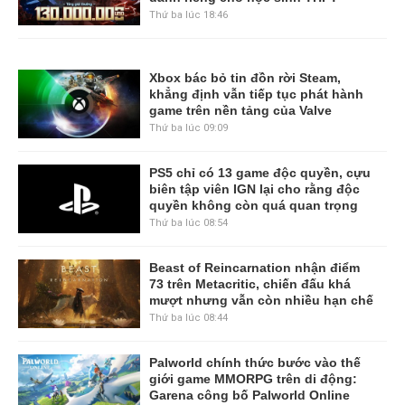
Thứ ba lúc 18:46
Xbox bác bỏ tin đồn rời Steam,
khẳng định vẫn tiếp tục phát hành
game trên nền tảng của Valve
Thứ ba lúc 09:09
PS5 chỉ có 13 game độc quyền, cựu
biên tập viên IGN lại cho rằng độc
quyền không còn quá quan trọng
Thứ ba lúc 08:54
Beast of Reincarnation nhận điểm
73 trên Metacritic, chiến đấu khá
mượt nhưng vẫn còn nhiều hạn chế
Thứ ba lúc 08:44
Palworld chính thức bước vào thế
giới game MMORPG trên di động:
Garena công bố Palworld Online