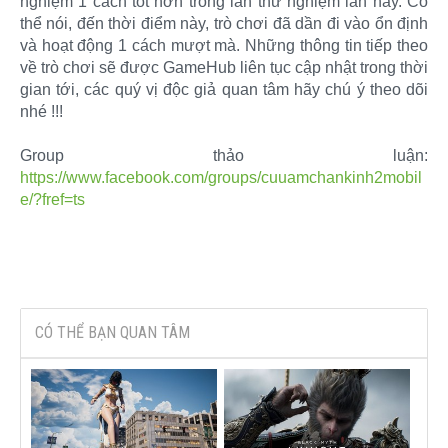
nghiệm 1 cách tốt hơn trong lần thử nghiệm lần này. Có
thể nói, đến thời điểm này, trò chơi đã dần đi vào ổn định
và hoạt động 1 cách mượt mà. Những thông tin tiếp theo
về trò chơi sẽ được GameHub liên tục cập nhật trong thời
gian tới, các quý vị độc giả quan tâm hãy chú ý theo dõi
nhé !!!
Group thảo luận:
https://www.facebook.com/groups/cuuamchankinh2mobil
e/?fref=ts
CÓ THỂ BẠN QUAN TÂM