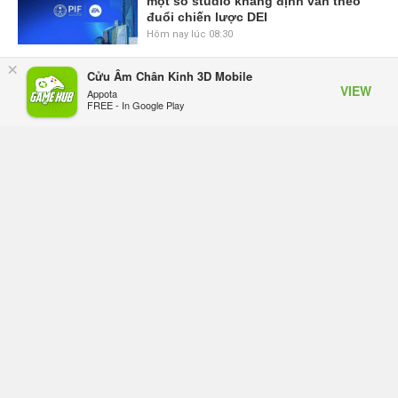
một số studio khẳng định vẫn theo
đuổi chiến lược DEI
Hôm nay lúc 08:30
×
Cửu Âm Chân Kinh 3D Mobile
Tam Quốc Chí - Vương Chiến:
VIEW
Appota
Chinh Phục Vương Quốc mở đăng
FREE - In Google Play
ký trước tại sáu thị trường Đông
Nam Á
Hôm qua, lúc 18:49
Tham gia Closed Beta Norse Saga:
Cửu Giới Thức Tỉnh, săn DJI Osmo
Pocket 3 ngay hôm nay
Hôm qua, lúc 08:55
Phantom Blade Zero đã hoàn thiện?
Hé lộ thời điểm công bố gameplay
mới và mở đặt trước đang đến gần
Hôm qua, lúc 08:47
Làn sóng phản đối PlayStation dần