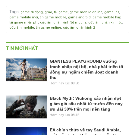
Tags
:
,
,
,
,
,
game di động
gmo
tải game
game mobile online
game ios
,
,
,
,
game mobile mới
tin game mobile
game android
game mobile hay
,
,
,
tải game miễn phí
cửu âm chân kinh 3d mobile
cửu âm chân kinh 3d
,
,
cửu âm mobile
tin game online
cửu âm chân kinh 2
TIN MỚI NHẤT
GIANTESS PLAYGROUND vướng
tranh chấp nội bộ, nhà phát triển tố
đồng sự ngầm chiếm đoạt doanh
thu
Hôm nay lúc 08:50
Black Myth: Wukong xác nhận đợt
giảm giá sâu nhất từ trước đến nay,
ưu đãi 30% trên mọi nền tảng
Hôm nay lúc 08:42
EA chính thức về tay Saudi Arabia,