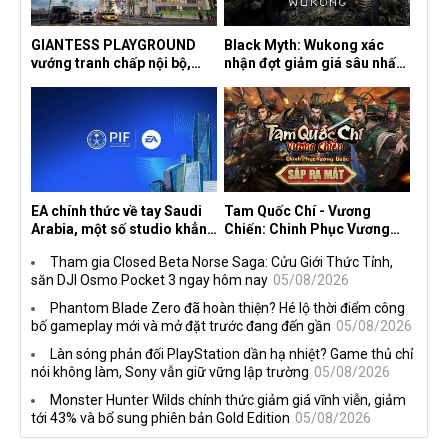
GIANTESS PLAYGROUND
Black Myth: Wukong xác
vướng tranh chấp nội bộ,
nhận đợt giảm giá sâu nhất
nhà phát triển tố đồng sự
từ trước đến nay, ưu đãi 30%
ngầm chiếm đoạt doanh thu
trên mọi nền tảng
EA chính thức về tay Saudi
Tam Quốc Chí - Vương
Arabia, một số studio khẳng
Chiến: Chinh Phục Vương
định vẫn theo đuổi chiến
Quốc mở đăng ký trước tại
Tham gia Closed Beta Norse Saga: Cửu Giới Thức Tỉnh,
lược DEI
sáu thị trường Đông Nam Á
săn DJI Osmo Pocket 3 ngay hôm nay
05/08/2026
Phantom Blade Zero đã hoàn thiện? Hé lộ thời điểm công
bố gameplay mới và mở đặt trước đang đến gần
05/08/2026
Làn sóng phản đối PlayStation dần hạ nhiệt? Game thủ chỉ
nói không làm, Sony vẫn giữ vững lập trường
05/08/2026
Monster Hunter Wilds chính thức giảm giá vĩnh viễn, giảm
tới 43% và bổ sung phiên bản Gold Edition
05/08/2026