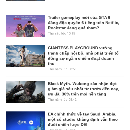
Trailer gameplay mới của GTA 6
đăng độc quyền 6 tiếng trên Netflix,
Rockstar đang quá tham?
Thứ sáu lúc 10:15
GIANTESS PLAYGROUND vướng
tranh chấp nội bộ, nhà phát triển tố
đồng sự ngầm chiếm đoạt doanh
thu
Thứ năm lúc 08:50
Black Myth: Wukong xác nhận đợt
giảm giá sâu nhất từ trước đến nay,
ưu đãi 30% trên mọi nền tảng
Thứ năm lúc 08:42
EA chính thức về tay Saudi Arabia,
một số studio khẳng định vẫn theo
đuổi chiến lược DEI