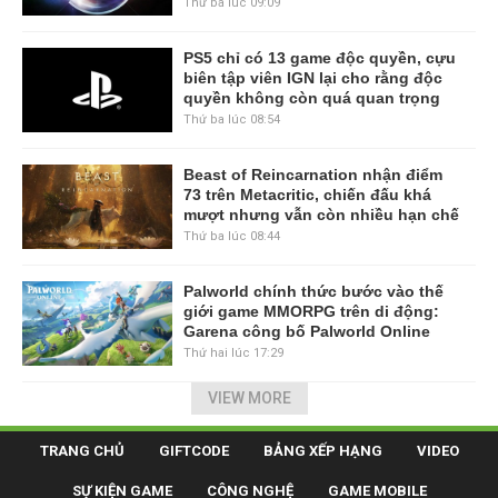
Thứ ba lúc 09:09
PS5 chỉ có 13 game độc quyền, cựu
biên tập viên IGN lại cho rằng độc
quyền không còn quá quan trọng
Thứ ba lúc 08:54
Beast of Reincarnation nhận điểm
73 trên Metacritic, chiến đấu khá
mượt nhưng vẫn còn nhiều hạn chế
Thứ ba lúc 08:44
Palworld chính thức bước vào thế
giới game MMORPG trên di động:
Garena công bố Palworld Online
Thứ hai lúc 17:29
VIEW MORE
TRANG CHỦ
GIFTCODE
BẢNG XẾP HẠNG
VIDEO
SỰ KIỆN GAME
CÔNG NGHỆ
GAME MOBILE