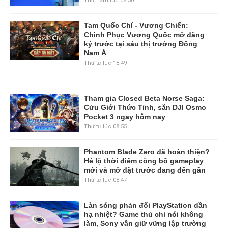
Thứ năm lúc 08:30
Tam Quốc Chí - Vương Chiến:
Chinh Phục Vương Quốc mở đăng
ký trước tại sáu thị trường Đông
Nam Á
Thứ tư lúc 18:49
Tham gia Closed Beta Norse Saga:
Cửu Giới Thức Tỉnh, săn DJI Osmo
Pocket 3 ngay hôm nay
Thứ tư lúc 08:55
Phantom Blade Zero đã hoàn thiện?
Hé lộ thời điểm công bố gameplay
mới và mở đặt trước đang đến gần
Thứ tư lúc 08:47
Làn sóng phản đối PlayStation dần
hạ nhiệt? Game thủ chỉ nói không
làm, Sony vẫn giữ vững lập trường