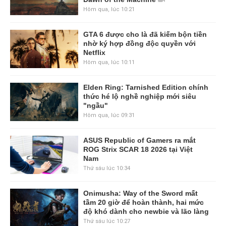
Hôm qua, lúc 10:21
GTA 6 được cho là đã kiếm bộn tiền
nhờ ký hợp đồng độc quyền với
Netflix
Hôm qua, lúc 10:11
Elden Ring: Tarnished Edition chính
thức hé lộ nghề nghiệp mới siêu
"ngầu"
Hôm qua, lúc 09:31
ASUS Republic of Gamers ra mắt
ROG Strix SCAR 18 2026 tại Việt
Nam
Thứ sáu lúc 10:34
Onimusha: Way of the Sword mất
tầm 20 giờ để hoàn thành, hai mức
độ khó dành cho newbie và lão làng
Thứ sáu lúc 10:27