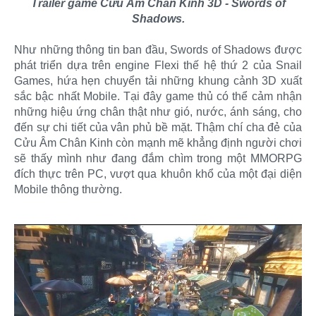
Trailer game Cửu Âm Chân Kinh 3D - Swords of
Shadows.
Như những thông tin ban đầu, Swords of Shadows được
phát triển dựa trên engine Flexi thế hệ thứ 2 của Snail
Games, hứa hẹn chuyển tải những khung cảnh 3D xuất
sắc bậc nhất Mobile. Tại đây game thủ có thể cảm nhận
những hiệu ứng chân thật như gió, nước, ánh sáng, cho
đến sự chi tiết của vân phủ bề mặt. Thậm chí cha đẻ của
Cửu Âm Chân Kinh còn mạnh mẽ khẳng định người chơi
sẽ thấy mình như đang đắm chìm trong một MMORPG
đích thực trên PC, vượt qua khuôn khổ của một đại diện
Mobile thông thường.