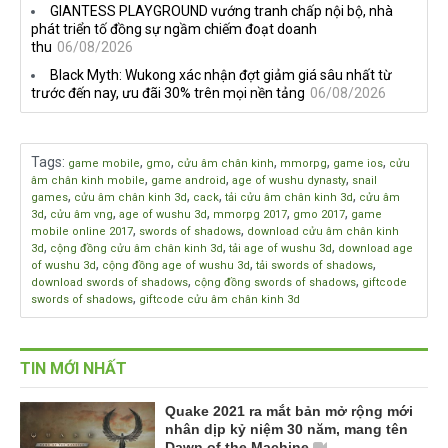
GIANTESS PLAYGROUND vướng tranh chấp nội bộ, nhà
phát triển tố đồng sự ngầm chiếm đoạt doanh
thu
06/08/2026
Black Myth: Wukong xác nhận đợt giảm giá sâu nhất từ
trước đến nay, ưu đãi 30% trên mọi nền tảng
06/08/2026
Tags
:
,
,
,
,
,
game mobile
gmo
cửu âm chân kinh
mmorpg
game ios
cửu
,
,
,
âm chân kinh mobile
game android
age of wushu dynasty
snail
,
,
,
,
games
cửu âm chân kinh 3d
cack
tải cửu âm chân kinh 3d
cửu âm
,
,
,
,
,
3d
cửu âm vng
age of wushu 3d
mmorpg 2017
gmo 2017
game
,
,
mobile online 2017
swords of shadows
download cửu âm chân kinh
,
,
,
3d
cộng đồng cửu âm chân kinh 3d
tải age of wushu 3d
download age
,
,
,
of wushu 3d
cộng đồng age of wushu 3d
tải swords of shadows
,
,
download swords of shadows
cộng đồng swords of shadows
giftcode
,
swords of shadows
giftcode cửu âm chân kinh 3d
TIN MỚI NHẤT
Quake 2021 ra mắt bản mở rộng mới
nhân dịp kỷ niệm 30 năm, mang tên
Dawn of the Machine