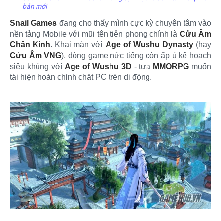
bản mới
Snail Games
đang cho thấy mình cực kỳ chuyên tâm vào
nền tảng Mobile với mũi tên tiên phong chính là
Cửu Âm
Chân Kinh
. Khai màn với
Age of Wushu Dynasty
(hay
Cửu Âm VNG
), dòng game nức tiếng còn ấp ủ kế hoạch
siêu khủng với
Age of Wushu 3D
- tựa
MMORPG
muốn
tái hiện hoàn chỉnh chất PC trên di động.