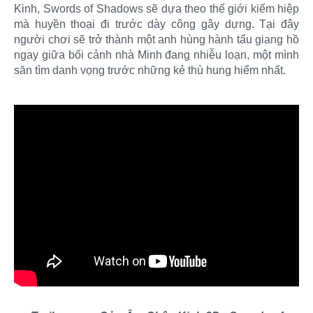
Kinh, Swords of Shadows sẽ dựa theo thế giới kiếm hiệp
mà huyền thoại đi trước dày công gây dựng. Tại đây
người chơi sẽ trở thành một anh hùng hành tẩu giang hồ
ngay giữa bối cảnh nhà Minh đang nhiễu loạn, một mình
săn tìm danh vọng trước những kẻ thù hung hiểm nhất.