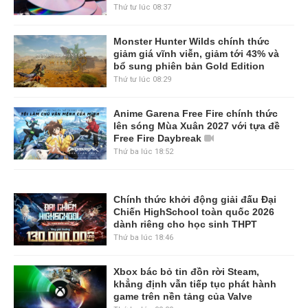
Thứ tư lúc 08:37
Monster Hunter Wilds chính thức
giảm giá vĩnh viễn, giảm tới 43% và
bổ sung phiên bản Gold Edition
Thứ tư lúc 08:29
Anime Garena Free Fire chính thức
lên sóng Mùa Xuân 2027 với tựa đề
Free Fire Daybreak
Thứ ba lúc 18:52
Chính thức khởi động giải đấu Đại
Chiến HighSchool toàn quốc 2026
dành riêng cho học sinh THPT
Thứ ba lúc 18:46
Xbox bác bỏ tin đồn rời Steam,
khẳng định vẫn tiếp tục phát hành
game trên nền tảng của Valve