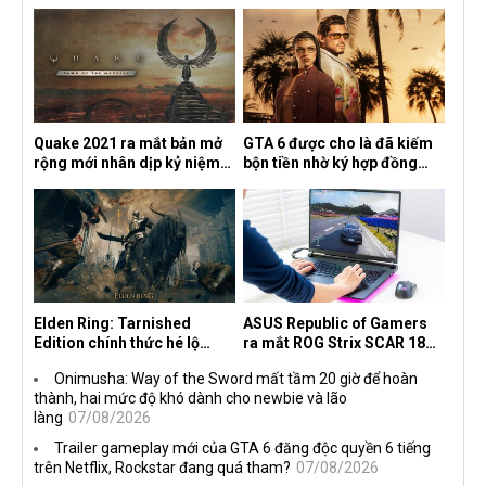
Quake 2021 ra mắt bản mở
GTA 6 được cho là đã kiếm
rộng mới nhân dịp kỷ niệm
bộn tiền nhờ ký hợp đồng
30 năm, mang tên Dawn of
độc quyền với Netflix
the Machine
Elden Ring: Tarnished
ASUS Republic of Gamers
Edition chính thức hé lộ
ra mắt ROG Strix SCAR 18
nghề nghiệp mới siêu "ngầu"
2026 tại Việt Nam
Onimusha: Way of the Sword mất tầm 20 giờ để hoàn
thành, hai mức độ khó dành cho newbie và lão
làng
07/08/2026
Trailer gameplay mới của GTA 6 đăng độc quyền 6 tiếng
trên Netflix, Rockstar đang quá tham?
07/08/2026