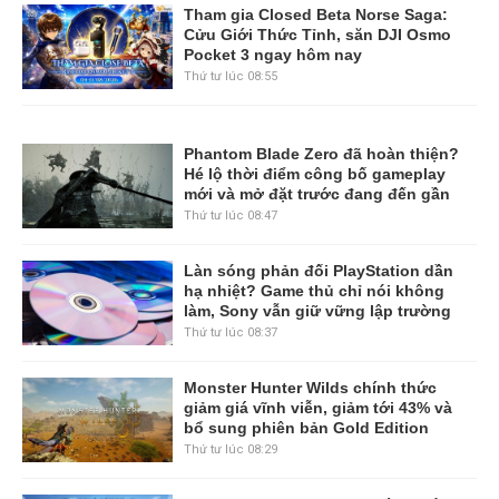
Tham gia Closed Beta Norse Saga:
Cửu Giới Thức Tỉnh, săn DJI Osmo
Pocket 3 ngay hôm nay
Thứ tư lúc 08:55
Phantom Blade Zero đã hoàn thiện?
Hé lộ thời điểm công bố gameplay
mới và mở đặt trước đang đến gần
Thứ tư lúc 08:47
Làn sóng phản đối PlayStation dần
hạ nhiệt? Game thủ chỉ nói không
làm, Sony vẫn giữ vững lập trường
Thứ tư lúc 08:37
Monster Hunter Wilds chính thức
giảm giá vĩnh viễn, giảm tới 43% và
bổ sung phiên bản Gold Edition
Thứ tư lúc 08:29