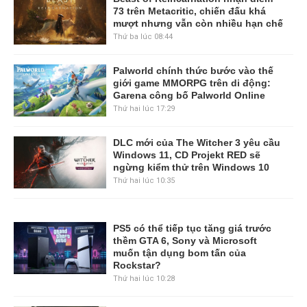
73 trên Metacritic, chiến đấu khá
mượt nhưng vẫn còn nhiều hạn chế
Thứ ba lúc 08:44
Palworld chính thức bước vào thế
giới game MMORPG trên di động:
Garena công bố Palworld Online
Thứ hai lúc 17:29
DLC mới của The Witcher 3 yêu cầu
Windows 11, CD Projekt RED sẽ
ngừng kiểm thử trên Windows 10
Thứ hai lúc 10:35
PS5 có thể tiếp tục tăng giá trước
thềm GTA 6, Sony và Microsoft
muốn tận dụng bom tấn của
Rockstar?
Thứ hai lúc 10:28