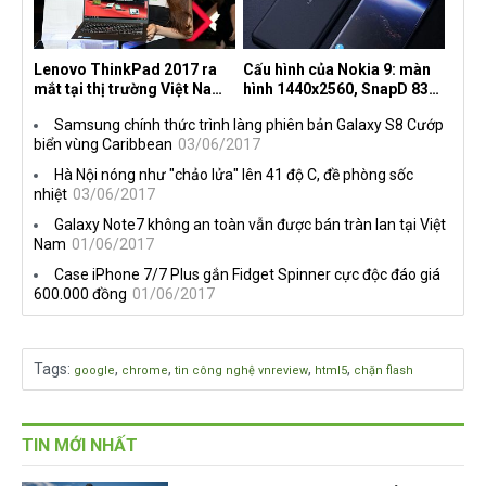
Lenovo ThinkPad 2017 ra
Cấu hình của Nokia 9: màn
mắt tại thị trường Việt Nam,
hình 1440x2560, SnapD 835,
giá từ 27 triệu đồng
camera kép 13MP, 4G RAM
Samsung chính thức trình làng phiên bản Galaxy S8 Cướp
biển vùng Caribbean
03/06/2017
Hà Nội nóng như "chảo lửa" lên 41 độ C, đề phòng sốc
nhiệt
03/06/2017
Galaxy Note7 không an toàn vẫn được bán tràn lan tại Việt
Nam
01/06/2017
Case iPhone 7/7 Plus gắn Fidget Spinner cực độc đáo giá
600.000 đồng
01/06/2017
Tags
:
,
,
,
,
google
chrome
tin công nghệ vnreview
html5
chặn flash
TIN MỚI NHẤT