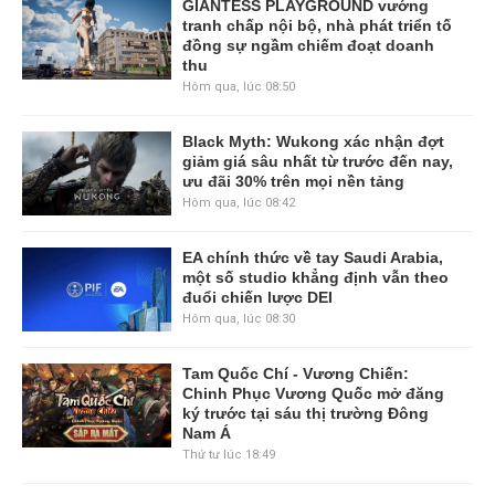
GIANTESS PLAYGROUND vướng
tranh chấp nội bộ, nhà phát triển tố
đồng sự ngầm chiếm đoạt doanh
thu
Hôm qua, lúc 08:50
Black Myth: Wukong xác nhận đợt
giảm giá sâu nhất từ trước đến nay,
ưu đãi 30% trên mọi nền tảng
Hôm qua, lúc 08:42
EA chính thức về tay Saudi Arabia,
một số studio khẳng định vẫn theo
đuổi chiến lược DEI
Hôm qua, lúc 08:30
Tam Quốc Chí - Vương Chiến:
Chinh Phục Vương Quốc mở đăng
ký trước tại sáu thị trường Đông
Nam Á
Thứ tư lúc 18:49