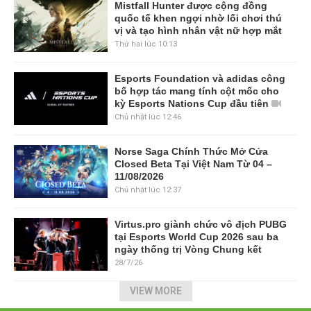
Mistfall Hunter được cộng đồng
quốc tế khen ngợi nhờ lối chơi thú
vị và tạo hình nhân vật nữ hợp mắt
Thứ hai lúc 10:13
Esports Foundation và adidas công
bố hợp tác mang tính cột mốc cho
kỳ Esports Nations Cup đầu tiên
Chủ nhật lúc 12:46
Norse Saga Chính Thức Mở Cửa
Closed Beta Tại Việt Nam Từ 04 –
11/08/2026
Chủ nhật lúc 12:37
Virtus.pro giành chức vô địch PUBG
tại Esports World Cup 2026 sau ba
ngày thống trị Vòng Chung kết
28/7/26
VIEW MORE