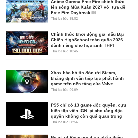
Anime Garena Free Fire chính thức
lên sóng Mùa Xuân 2027 với tựa đề
Free Fire Daybreak
Thứ ba lúc 18:52
Chính thức khởi động giải đấu Đại
Chiến HighSchool toàn quốc 2026
dành riêng cho học sinh THPT
Thứ ba lúc 18:46
Xbox bác bỏ tin đồn rời Steam,
khẳng định vẫn tiếp tục phát hành
game trên nền tảng của Valve
Thứ ba lúc 09:09
PS5 chỉ có 13 game độc quyền, cựu
biên tập viên IGN lại cho rằng độc
quyền không còn quá quan trọng
Thứ ba lúc 08:54
Beast of Reincarnation nhận điểm