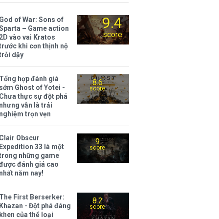
9.4
God of War: Sons of
Sparta – Game action
score
2D vào vai Kratos
trước khi cơn thịnh nộ
trỗi dậy
Tổng hợp đánh giá
8.6
sớm Ghost of Yotei -
score
Chưa thực sự đột phá
nhưng vẫn là trải
nghiệm trọn vẹn
Clair Obscur
9
Expedition 33 là một
score
trong những game
được đánh giá cao
nhất năm nay!
The First Berserker:
8.2
Khazan - Đột phá đáng
score
khen của thể loại