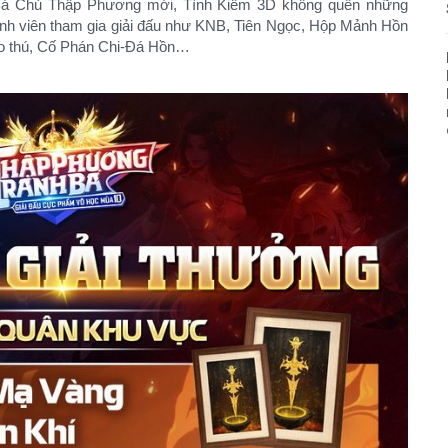
Bá Chủ Thập Phương mới, Tình Kiếm 3D không quên những
ành viên tham gia giải đấu như KNB, Tiên Ngọc, Hộp Mảnh Hồn
o thú, Cố Phán Chi-Đá Hồn…