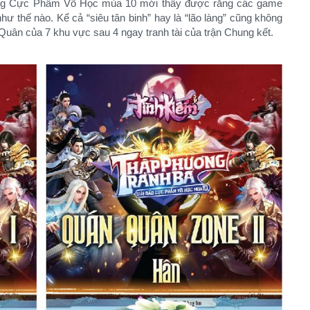
trong Cực Phẩm Võ Học mùa 10 mới thấy được rằng các game
ư thế nào. Kể cả “siêu tân binh” hay là “lão làng” cũng không
uân của 7 khu vực sau 4 ngay tranh tài của trận Chung kết.​