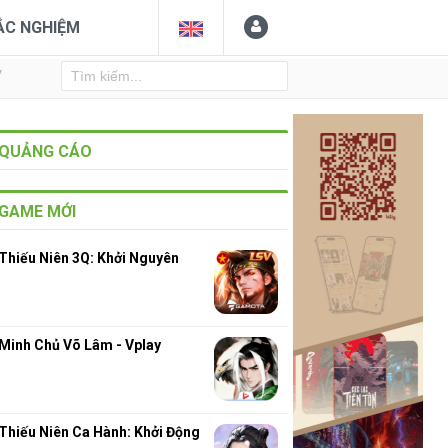
ẮC NGHIỆM
Y
QUẢNG CÁO
GAME MỚI
Thiếu Niên 3Q: Khởi Nguyên
Minh Chủ Võ Lâm - Vplay
Thiếu Niên Ca Hành: Khởi Động