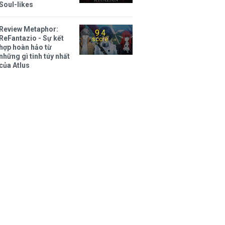
Soul-likes
Review Metaphor:
9.4
ReFantazio - Sự kết
score
hợp hoàn hảo từ
những gì tinh túy nhất
của Atlus