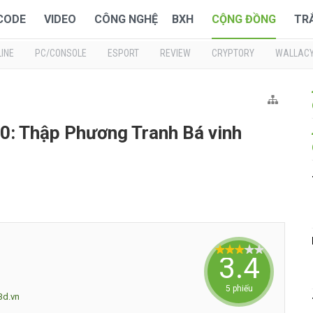
 CODE
VIDEO
CÔNG NGHỆ
BXH
CỘNG ĐỒNG
TR
INE
PC/CONSOLE
ESPORT
REVIEW
CRYPTORY
WALLAC
: Thập Phương Tranh Bá vinh
3.4
5 phiếu
3d.vn