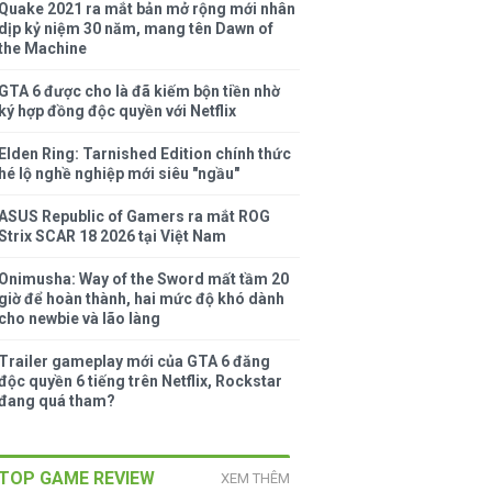
Quake 2021 ra mắt bản mở rộng mới nhân
dịp kỷ niệm 30 năm, mang tên Dawn of
the Machine
GTA 6 được cho là đã kiếm bộn tiền nhờ
ký hợp đồng độc quyền với Netflix
Elden Ring: Tarnished Edition chính thức
hé lộ nghề nghiệp mới siêu "ngầu"
ASUS Republic of Gamers ra mắt ROG
Strix SCAR 18 2026 tại Việt Nam
Onimusha: Way of the Sword mất tầm 20
giờ để hoàn thành, hai mức độ khó dành
cho newbie và lão làng
Trailer gameplay mới của GTA 6 đăng
độc quyền 6 tiếng trên Netflix, Rockstar
đang quá tham?
TOP GAME REVIEW
XEM THÊM