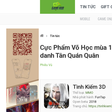
TIN TỨC
GIFT
MOBILE
GAME ONL
Tin tức
Cực Phẩm Võ Học mùa 10
danh Tân Quán Quân
Phiêu Vũ
Tình Kiếm 3D
Thể loại:
MMO
Nhà phát hành:
FunTap
Open beta:
2018
Trang chủ:
https://tinhkiem