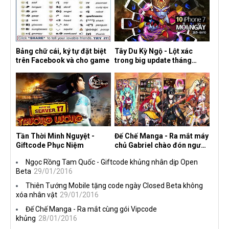
Bảng chữ cái, ký tự đặt biệt
Tây Du Kỳ Ngộ - Lột xác
trên Facebook và cho game
trong big update tháng
10/2016
Tần Thời Minh Nguyệt -
Đế Chế Manga - Ra mắt máy
Giftcode Phục Niệm
chủ Gabriel chào đón người
chơi
Ngọc Rồng Tam Quốc - Giftcode khủng nhân dịp Open
Beta
29/01/2016
Thiên Tướng Mobile tặng code ngày Closed Beta không
xóa nhân vật
29/01/2016
Đế Chế Manga - Ra mắt cùng gói Vipcode
khủng
28/01/2016