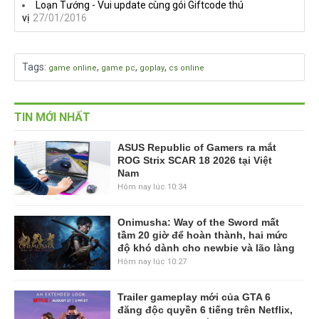
Loạn Tướng - Vui update cùng gói Giftcode thú
vị
27/01/2016
Tags
:
,
,
,
game online
game pc
goplay
cs online
TIN MỚI NHẤT
ASUS Republic of Gamers ra mắt
ROG Strix SCAR 18 2026 tại Việt
Nam
Hôm nay lúc 10:34
Onimusha: Way of the Sword mất
tầm 20 giờ để hoàn thành, hai mức
độ khó dành cho newbie và lão làng
Hôm nay lúc 10:27
Trailer gameplay mới của GTA 6
đăng độc quyền 6 tiếng trên Netflix,