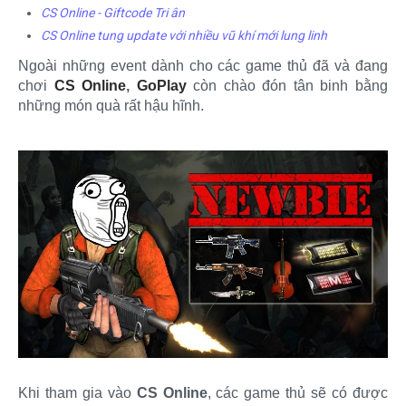
CS Online - Giftcode Tri ân
CS Online tung update với nhiều vũ khí mới lung linh
Ngoài những event dành cho các game thủ đã và đang
chơi
CS Online
,
GoPlay
còn chào đón tân binh bằng
những món quà rất hậu hĩnh.
Khi tham gia vào
CS Online
, các game thủ sẽ có được