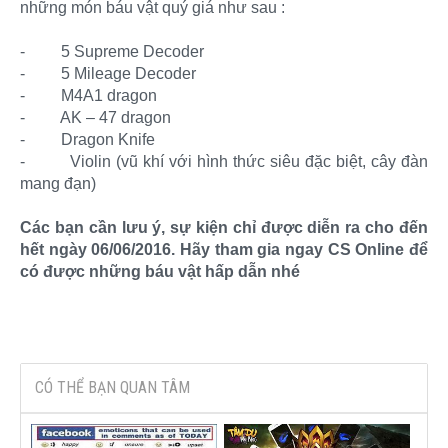
những món báu vật quý giá như sau :
-
5 Supreme Decoder
-
5 Mileage Decoder
-
M4A1 dragon
-
AK – 47 dragon
-
Dragon Knife
-
Violin (vũ khí với hình thức siêu đặc biệt, cây đàn
mang đạn)
Các bạn cần lưu ý, sự kiện chỉ được diễn ra cho đến
hết ngày 06/06/2016. Hãy tham gia ngay CS Online để
có được những báu vật hấp dẫn nhé
CÓ THỂ BẠN QUAN TÂM