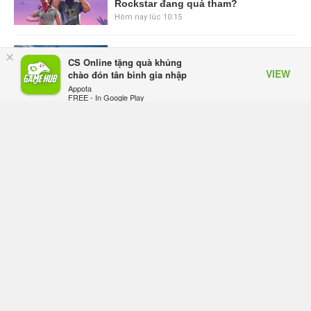
Rockstar đang quá tham?
Hôm nay lúc 10:15
GIANTESS PLAYGROUND vướng
×
CS Online tặng quà khủng
tranh chấp nội bộ, nhà phát triển tố
VIEW
chào đón tân binh gia nhập
đồng sự ngầm chiếm đoạt doanh
Appota
thu
FREE - In Google Play
Hôm qua, lúc 08:50
Black Myth: Wukong xác nhận đợt
giảm giá sâu nhất từ trước đến nay,
ưu đãi 30% trên mọi nền tảng
Hôm qua, lúc 08:42
EA chính thức về tay Saudi Arabia,
một số studio khẳng định vẫn theo
đuổi chiến lược DEI
Hôm qua, lúc 08:30
Tam Quốc Chí - Vương Chiến: Chinh Phục Vương Quốc
mở đăng ký trước tại sáu thị trường Đông Nam Á