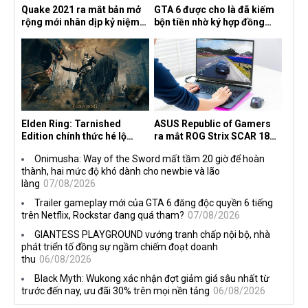
Quake 2021 ra mắt bản mở
GTA 6 được cho là đã kiếm
rộng mới nhân dịp kỷ niệm
bộn tiền nhờ ký hợp đồng
30 năm, mang tên Dawn of
độc quyền với Netflix
the Machine
Elden Ring: Tarnished
ASUS Republic of Gamers
Edition chính thức hé lộ
ra mắt ROG Strix SCAR 18
nghề nghiệp mới siêu "ngầu"
2026 tại Việt Nam
Onimusha: Way of the Sword mất tầm 20 giờ để hoàn
thành, hai mức độ khó dành cho newbie và lão
làng
07/08/2026
Trailer gameplay mới của GTA 6 đăng độc quyền 6 tiếng
trên Netflix, Rockstar đang quá tham?
07/08/2026
GIANTESS PLAYGROUND vướng tranh chấp nội bộ, nhà
phát triển tố đồng sự ngầm chiếm đoạt doanh
thu
06/08/2026
Black Myth: Wukong xác nhận đợt giảm giá sâu nhất từ
trước đến nay, ưu đãi 30% trên mọi nền tảng
06/08/2026