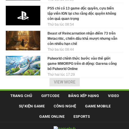
PS5 chỉ có 13 game độc quyền, cựu biên
tập viên IGN lại cho rằng độc quyền không
còn quá quan trọng
Thứ ba lúc 08:54
Beast of Reincarnation nhận điểm 73 trên
Metacritic, chiến đấu khá mượt nhưng vẫn
còn nhiều hạn chế
Thứ ba lúc 08:44
Palworld chính thức bước vào thế giới
game MMORPG trên di động: Garena công
bố Palworld Online
Thứ hai lúc 17:29
VIEW MORE
TRANG CHỦ
GIFTCODE
BẢNG XẾP HẠNG
VIDEO
SỰ KIỆN GAME
CÔNG NGHỆ
GAME MOBILE
GAME ONLINE
ESPORTS