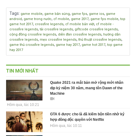
Tags
:
,
,
,
,
game mobile
game bắn súng
game fps
game ios
game
,
,
,
,
,
android
game trong nước
cf mobile
game 2017
game fps mobile
top
,
,
,
game hot 2017
crossfire legends
cf mobile bản việt
cf mobile -
,
,
,
crossfire legends
tải crossfire legends
giftcode crossfire legends
,
,
cộng đồng crossfire legends
diễn đàn crossfire legends
hướng dẫn
,
,
,
crossfire legends
mẹo crossfire legends
thủ thuật crossfire legends
,
,
,
game thủ crossfire legends
game hay 2017
game hot 2017
top game
hay 2017
TIN MỚI NHẤT
Quake 2021 ra mắt bản mở rộng mới nhân
dịp kỷ niệm 30 năm, mang tên Dawn of the
Machine
Hôm qua, lúc 10:21
GTA 6 được cho là đã kiếm bộn tiền nhờ ký
hợp đồng độc quyền với Netflix
Hôm qua, lúc 10:11