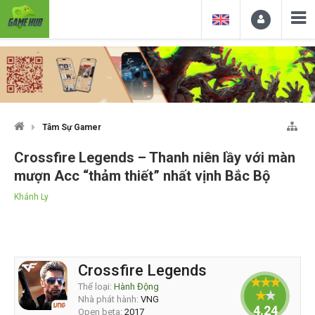
Tâm Sự Gamer
Crossfire Legends – Thanh niên lầy với màn
mượn Acc “thảm thiết” nhất vịnh Bắc Bộ
Khánh Ly
Crossfire Legends
Thể loại:
Hành Động
Nhà phát hành:
VNG
4.24
Open beta:
2017