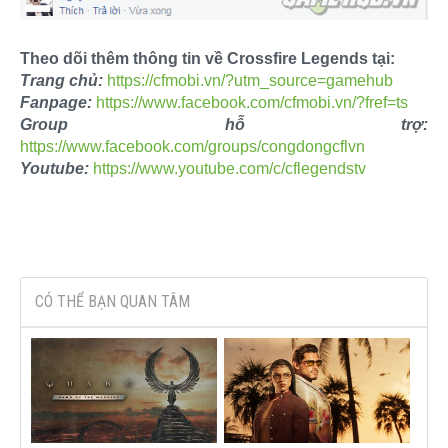
Theo dõi thêm thông tin về Crossfire Legends tại:
Trang chủ:
https://cfmobi.vn/?utm_source=gamehub
Fanpage:
https://www.facebook.com/cfmobi.vn/?fref=ts
Group hỗ trợ:
https://www.facebook.com/groups/congdongcflvn
Youtube:
https://www.youtube.com/c/cflegendstv
CÓ THỂ BẠN QUAN TÂM