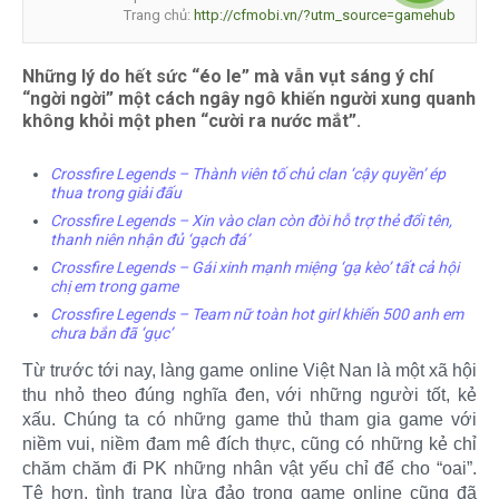
Trang chủ:
http://cfmobi.vn/?utm_source=gamehub
Những lý do hết sức “éo le” mà vẫn vụt sáng ý chí
“ngời ngời” một cách ngây ngô khiến người xung quanh
không khỏi một phen “cười ra nước mắt”.
Crossfire Legends – Thành viên tố chủ clan ‘cậy quyền’ ép
thua trong giải đấu
Crossfire Legends – Xin vào clan còn đòi hỗ trợ thẻ đổi tên,
thanh niên nhận đủ ‘gạch đá’
Crossfire Legends – Gái xinh mạnh miệng ‘gạ kèo’ tất cả hội
chị em trong game
Crossfire Legends – Team nữ toàn hot girl khiến 500 anh em
chưa bắn đã ‘gục’
Từ trước tới nay, làng game online Việt Nan là một xã hội
thu nhỏ theo đúng nghĩa đen, với những người tốt, kẻ
xấu. Chúng ta có những game thủ tham gia game với
niềm vui, niềm đam mê đích thực, cũng có những kẻ chỉ
chăm chăm đi PK những nhân vật yếu chỉ để cho “oai”.
Tệ hơn, tình trạng lừa đảo trong game online cũng đã