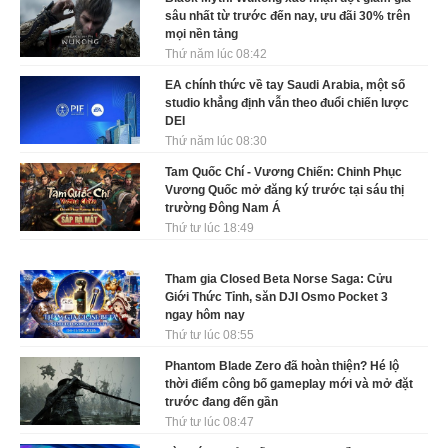
sâu nhất từ trước đến nay, ưu đãi 30% trên
mọi nền tảng
Thứ năm lúc 08:42
EA chính thức về tay Saudi Arabia, một số
studio khẳng định vẫn theo đuổi chiến lược
DEI
Thứ năm lúc 08:30
Tam Quốc Chí - Vương Chiến: Chinh Phục
Vương Quốc mở đăng ký trước tại sáu thị
trường Đông Nam Á
Thứ tư lúc 18:49
Tham gia Closed Beta Norse Saga: Cửu
Giới Thức Tỉnh, săn DJI Osmo Pocket 3
ngay hôm nay
Thứ tư lúc 08:55
Phantom Blade Zero đã hoàn thiện? Hé lộ
thời điểm công bố gameplay mới và mở đặt
trước đang đến gần
Thứ tư lúc 08:47