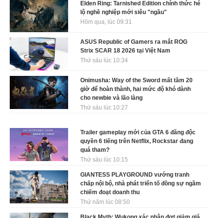
Elden Ring: Tarnished Edition chính thức hé
lộ nghề nghiệp mới siêu "ngầu"
Hôm qua, lúc 09:31
ASUS Republic of Gamers ra mắt ROG
Strix SCAR 18 2026 tại Việt Nam
Thứ sáu lúc 10:34
Onimusha: Way of the Sword mất tầm 20
giờ để hoàn thành, hai mức độ khó dành
cho newbie và lão làng
Thứ sáu lúc 10:27
Trailer gameplay mới của GTA 6 đăng độc
quyền 6 tiếng trên Netflix, Rockstar đang
quá tham?
Thứ sáu lúc 10:15
GIANTESS PLAYGROUND vướng tranh
chấp nội bộ, nhà phát triển tố đồng sự ngầm
chiếm đoạt doanh thu
Thứ năm lúc 08:50
Black Myth: Wukong xác nhận đợt giảm giá