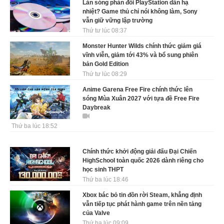
Làn sóng phản đối PlayStation dần hạ
nhiệt? Game thủ chỉ nói không làm, Sony
vẫn giữ vững lập trường
Thứ tư lúc 08:37
Monster Hunter Wilds chính thức giảm giá
vĩnh viễn, giảm tới 43% và bổ sung phiên
bản Gold Edition
Thứ tư lúc 08:29
Anime Garena Free Fire chính thức lên
sóng Mùa Xuân 2027 với tựa đề Free Fire
Daybreak
Thứ ba lúc 18:52
Chính thức khởi động giải đấu Đại Chiến
HighSchool toàn quốc 2026 dành riêng cho
học sinh THPT
Thứ ba lúc 18:46
Xbox bác bỏ tin đồn rời Steam, khẳng định
vẫn tiếp tục phát hành game trên nền tảng
của Valve
Thứ ba lúc 09:09