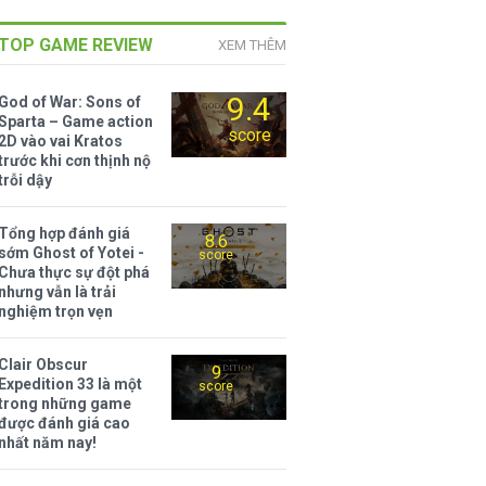
TOP GAME REVIEW
XEM THÊM
9.4
God of War: Sons of
Sparta – Game action
score
2D vào vai Kratos
trước khi cơn thịnh nộ
trỗi dậy
Tổng hợp đánh giá
8.6
sớm Ghost of Yotei -
score
Chưa thực sự đột phá
nhưng vẫn là trải
nghiệm trọn vẹn
Clair Obscur
9
Expedition 33 là một
score
trong những game
được đánh giá cao
nhất năm nay!