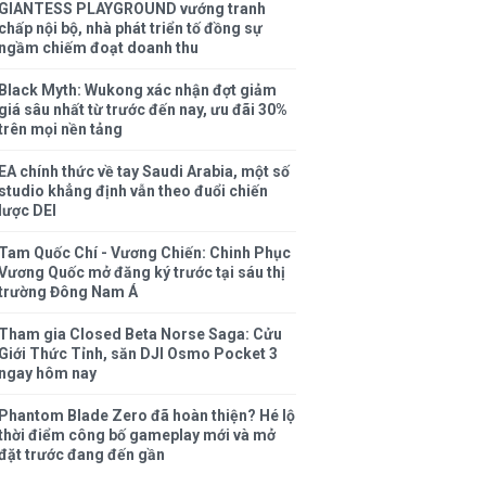
GIANTESS PLAYGROUND vướng tranh
chấp nội bộ, nhà phát triển tố đồng sự
ngầm chiếm đoạt doanh thu
Black Myth: Wukong xác nhận đợt giảm
giá sâu nhất từ trước đến nay, ưu đãi 30%
trên mọi nền tảng
EA chính thức về tay Saudi Arabia, một số
studio khẳng định vẫn theo đuổi chiến
lược DEI
Tam Quốc Chí - Vương Chiến: Chinh Phục
Vương Quốc mở đăng ký trước tại sáu thị
trường Đông Nam Á
Tham gia Closed Beta Norse Saga: Cửu
Giới Thức Tỉnh, săn DJI Osmo Pocket 3
ngay hôm nay
Phantom Blade Zero đã hoàn thiện? Hé lộ
thời điểm công bố gameplay mới và mở
đặt trước đang đến gần