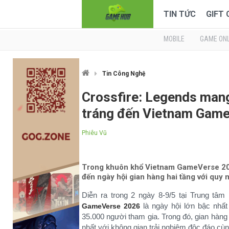
TIN TỨC
GIFT
MOBILE
GAME ONL
Tin Công Nghệ
Crossfire: Legends mang
tráng đến Vietnam Gam
Phiêu Vũ
Trong khuôn khổ Vietnam GameVerse 202
đến ngày hội gian hàng hai tầng với quy 
Diễn ra trong 2 ngày 8-9/5 tại Trung t
là ngày hội lớn bậc nhất
GameVerse 2026
35.000 người tham gia. Trong đó, gian hàn
nhất với không gian trải nghiệm độc đáo cùn