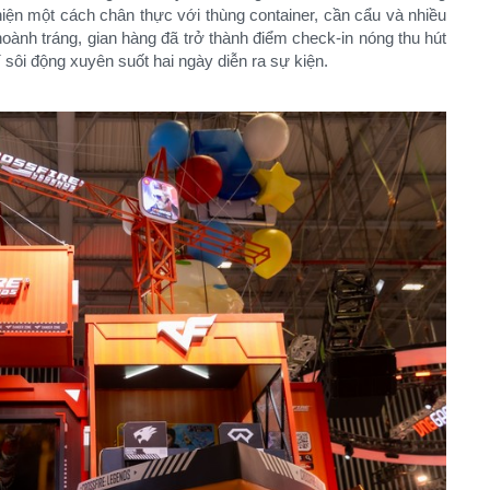
hiện một cách chân thực với thùng container, cần cẩu và nhiều
g hoành tráng, gian hàng đã trở thành điểm check-in nóng thu hút
sôi động xuyên suốt hai ngày diễn ra sự kiện.