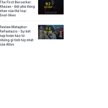
The First Berserker:
8.2
Khazan - Đột phá đáng
score
khen của thể loại
Soul-likes
Review Metaphor:
9.4
ReFantazio - Sự kết
score
hợp hoàn hảo từ
những gì tinh túy nhất
của Atlus