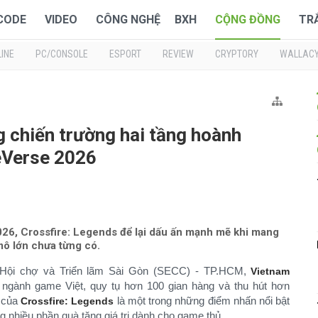
 CODE
VIDEO
CÔNG NGHỆ
BXH
CỘNG ĐỒNG
TR
INE
PC/CONSOLE
ESPORT
REVIEW
CRYPTORY
WALLAC
 chiến trường hai tầng hoành
eVerse 2026
6, Crossfire: Legends để lại dấu ấn mạnh mẽ khi mang
mô lớn chưa từng có.
âm Hội chợ và Triển lãm Sài Gòn (SECC) - TP.HCM,
Vietnam
 ngành game Việt, quy tụ hơn 100 gian hàng và thu hút hơn
g của
là một trong những điểm nhấn nổi bật
Crossfire: Legends
g nhiều phần quà tặng giá trị dành cho game thủ.