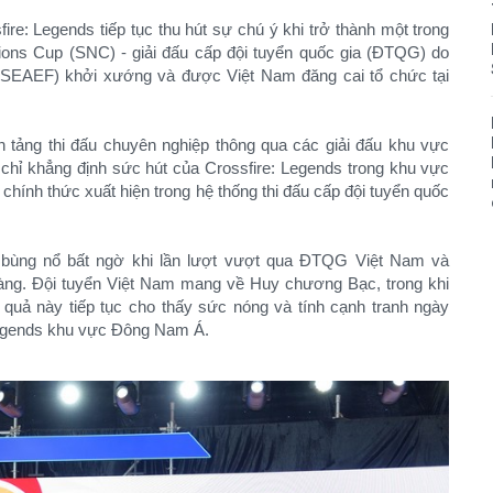
ire: Legends tiếp tục thu hút sự chú ý khi trở thành một trong
ions Cup (SNC) - giải đấu cấp đội tuyển quốc gia (ĐTQG) do
(SEAEF) khởi xướng và được Việt Nam đăng cai tổ chức tại
tảng thi đấu chuyên nghiệp thông qua các giải đấu khu vực
hỉ khẳng định sức hút của Crossfire: Legends trong khu vực
hính thức xuất hiện trong hệ thống thi đấu cấp đội tuyển quốc
 bùng nổ bất ngờ khi lần lượt vượt qua ĐTQG Việt Nam và
ng. Đội tuyển Việt Nam mang về Huy chương Bạc, trong khi
 quả này tiếp tục cho thấy sức nóng và tính cạnh tranh ngày
 Legends khu vực Đông Nam Á.