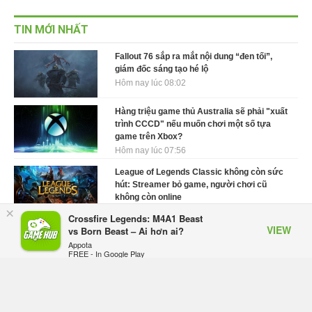
TIN MỚI NHẤT
Fallout 76 sắp ra mắt nội dung “đen tối”,
giám đốc sáng tạo hé lộ
Hôm nay lúc 08:02
Hàng triệu game thủ Australia sẽ phải "xuất
trình CCCD" nếu muốn chơi một số tựa
game trên Xbox?
Hôm nay lúc 07:56
League of Legends Classic không còn sức
hút: Streamer bỏ game, người chơi cũ
không còn online
×
Hôm nay lúc 07:42
Crossfire Legends: M4A1 Beast
VIEW
vs Born Beast – Ai hơn ai?
Quake 2021 ra mắt bản mở rộng mới nhân
Appota
dịp kỷ niệm 30 năm, mang tên Dawn of the
FREE - In Google Play
Machine
Thứ bảy lúc 10:21
GTA 6 được cho là đã kiếm bộn tiền nhờ ký