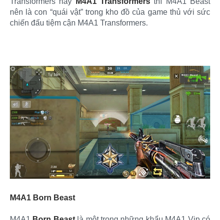
Transformers hay
M4A1 Transformers
thì M4A1 Beast
nên là con “quái vật” trong kho đồ của game thủ với sức
chiến đấu tiệm cận M4A1 Transformers.
M4A1 Born Beast
M4A1
Born Beast
là một trong những khẩu M4A1 Vip có