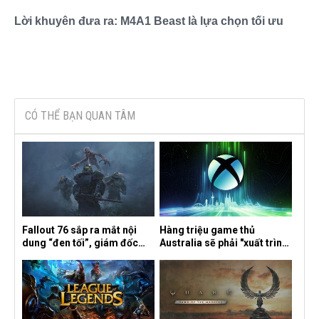
Lời khuyên đưa ra: M4A1 Beast là lựa chọn tối ưu
CÓ THỂ BẠN QUAN TÂM
Fallout 76 sắp ra mắt nội
Hàng triệu game thủ
dung “đen tối”, giám đốc
Australia sẽ phải "xuất trình
sáng tạo hé lộ
CCCD" nếu muốn chơi một
số tựa game trên Xbox?