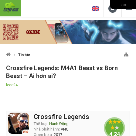
Tin tức
Crossfire Legends: M4A1 Beast vs Born
Beast – Ai hơn ai?
leco94
Crossfire Legends
Thể loại:
Hành Động
Nhà phát hành:
VNG
4.24
Open beta:
2017