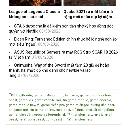
League of Legends Classic
Quake 2021 ra mắt bản mở
không còn sức hút:
rộng mới nhân dịp kỷ niệm
Streamer bỏ game, người
30 năm, mang tên Dawn of
GTA 6 được cho là đã kiếm bộn tiền nhờ ký hợp đồng độc
chơi cũ không còn online
the Machine
quyền với Netflix
08/08/2026
Elden Ring: Tarnished Edition chính thức hé lộ nghề nghiệp
mới siêu "ngầu"
08/08/2026
ASUS Republic of Gamers ra mắt ROG Strix SCAR 18 2026
tại Việt Nam
07/08/2026
Onimusha: Way of the Sword mất tầm 20 giờ để hoàn
thành, hai mức độ khó dành cho newbie và lão
làng
07/08/2026
Tags
:
,
,
,
,
,
giftcode
game di động
gmo
tải game
game mobile online
,
,
,
,
,
beast
game ios
game mobile mới
tin game mobile
game android
,
,
,
,
game mobile hay
tải game miễn phí
game miễn phí
hướng dẫn chơi
,
,
,
,
tin game mới
tin game online
mẹo chơi
thủ thuật chơi
tải cộng đồng
,
,
,
,
,
game
diễn đàn
crossfire legends
ak 47 - transformers
m4a1
m4a1
,
,
,
beast
m4a1 born beast
born beast
m4a1 transformers