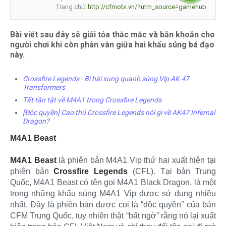
Trang chủ:
http://cfmobi.vn/?utm_source=gamehub
Bài viết sau đây sẽ giải tỏa thắc mắc và băn khoăn cho
người chơi khi còn phân vân giữa hai khẩu súng bá đạo
này.
Crossfire Legends - Bi hài xung quanh súng Vip AK 47
Transformers
Tất tần tật về M4A1 trong Crossfire Legends
[Độc quyền] Cao thủ Crossfire Legends nói gì về AK47 Infernal
Dragon?
M4A1 Beast
M4A1
Beast
là phiên bản M4A1 Vip thứ hai xuất hiện tại
phiên bản
Crossfire Legends
(CFL). Tại bản Trung
Quốc, M4A1 Beast có tên gọi M4A1 Black Dragon, là một
trong những khẩu súng M4A1 Vip được sử dụng nhiều
nhất. Đây là phiên bản được coi là “độc quyền” của bản
CFM Trung Quốc, tuy nhiên thật “bất ngờ” rằng nó lại xuất