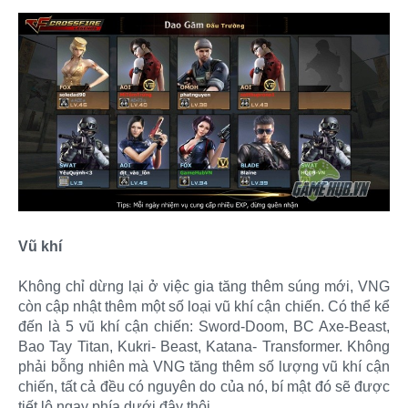
Vũ khí
Không chỉ dừng lại ở việc gia tăng thêm súng mới, VNG
còn cập nhật thêm một số loại vũ khí cận chiến. Có thể kể
đến là 5 vũ khí cận chiến: Sword-Doom, BC Axe-Beast,
Bao Tay Titan, Kukri- Beast, Katana- Transformer. Không
phải bỗng nhiên mà VNG tăng thêm số lượng vũ khí cận
chiến, tất cả đều có nguyên do của nó, bí mật đó sẽ được
tiết lộ ngay phía dưới đây thôi.