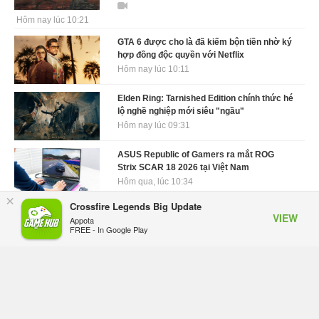
Hôm nay lúc 10:21
GTA 6 được cho là đã kiếm bộn tiền nhờ ký
hợp đồng độc quyền với Netflix
Hôm nay lúc 10:11
Elden Ring: Tarnished Edition chính thức hé
lộ nghề nghiệp mới siêu "ngầu"
Hôm nay lúc 09:31
ASUS Republic of Gamers ra mắt ROG
Strix SCAR 18 2026 tại Việt Nam
Hôm qua, lúc 10:34
×
Crossfire Legends Big Update
Onimusha: Way of the Sword mất tầm 20
VIEW
Appota
giờ để hoàn thành, hai mức độ khó dành
FREE - In Google Play
cho newbie và lão làng
Hôm qua, lúc 10:27
Trailer gameplay mới của GTA 6 đăng độc
quyền 6 tiếng trên Netflix, Rockstar đang
quá tham?