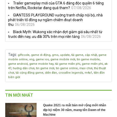
Trailer gameplay mới của GTA 6 đăng độc quyền 6 tiếng
trên Netflix, Rockstar đang quá tham?
07/08/2026
GIANTESS PLAYGROUND vướng tranh chấp nội bộ, nhà
phát triển tố đồng sự ngầm chiếm đoạt doanh
thu
06/08/2026
Black Myth: Wukong xác nhận đợt giảm giá sâu nhất từ
trước đến nay, ưu đãi 30% trên mọi nền tảng
06/08/2026
Tags
:
,
,
,
,
,
,
giftcode
game di động
gmo
update
tải game
cập nhật
game
,
,
,
,
,
mobile online
vng
game ios
game mobile mới
tin game mobile
,
,
,
,
game android
game mobile hay
tải game miễn phí
game miễn phí
ak
,
,
,
,
,
47
hướng dẫn chơi
tin game mới
tin game online
mẹo chơi
thủ thuật
,
,
,
,
,
chơi
tải cộng đồng game
diễn đàn
crossfire legends
m4a1
tiền đồn
biên giới
TIN MỚI NHẤT
Quake 2021 ra mắt bản mở rộng mới nhân
dịp kỷ niệm 30 năm, mang tên Dawn of the
Machine