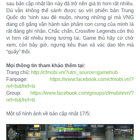
sau bản cập nhật lần này đã trở nên giá trị hơn rất nhiều.
Dù vẫn không thể sánh được so với phiên bản Trung
Quốc do “sinh sau đẻ muộn, nhưng những gì mà VNG
đang cố gắng vận hành sản phẩm con cưng của mình là
rất đáng ghi nhận. Chắc chắn, Crossfire Legends còn thú
vị hơn rất nhiều trong tương lai. Game thủ hãy cứ chờ
xem, còn bây giờ, ngưng kêu than và vác dao lên mà
“quẩy” thôi.
Mọi thông tin tham khảo thêm tại:
Trang chủ:
http://cfmobi.vn/?utm_source=gamehub
Fanpage:
https://www.facebook.com/cfmobi.vn/?
ref=ts&fref=ts
Group:
https://www.facebook.com/groups/cfmobilevn/?
ref=ts&fref=ts
Một số hình ảnh về bản cập nhật 17/5: