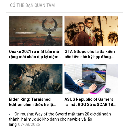
CÓ THỂ BẠN QUAN TÂM
Quake 2021 ra mắt bản mở
GTA 6 được cho là đã kiếm
rộng mới nhân dịp kỷ niệm
bộn tiền nhờ ký hợp đồng
30 năm, mang tên Dawn of
độc quyền với Netflix
the Machine
Elden Ring: Tarnished
ASUS Republic of Gamers
Edition chính thức hé lộ
ra mắt ROG Strix SCAR 18
nghề nghiệp mới siêu "ngầu"
2026 tại Việt Nam
Onimusha: Way of the Sword mất tầm 20 giờ để hoàn
thành, hai mức độ khó dành cho newbie và lão
làng
07/08/2026