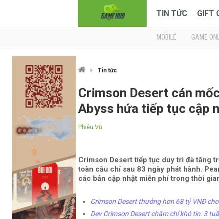
TIN TỨC
GIFT
MOBILE
GAME ONL
Tin tức
Crimson Desert cán mốc 
Abyss hứa tiếp tục cập n
Phiêu Vũ
Crimson Desert tiếp tục duy trì đà tăng 
toàn cầu chỉ sau 83 ngày phát hành. Pea
các bản cập nhật miễn phí trong thời gian
Crimson Desert thưởng hơn 68 tỷ VNĐ cho 
Dev Crimson Desert chăm chỉ khó tin: 3 tu