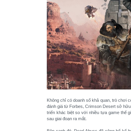
Không chỉ có doanh số khả quan, trò chơi c
đánh giá từ Forbes, Crimson Desert sở hữu t
triển khác biệt so với nhiều tựa game thế
sau giai đoạn ra mắt.
Bên cạnh đó, Pearl Abyss đã công bố kế ho