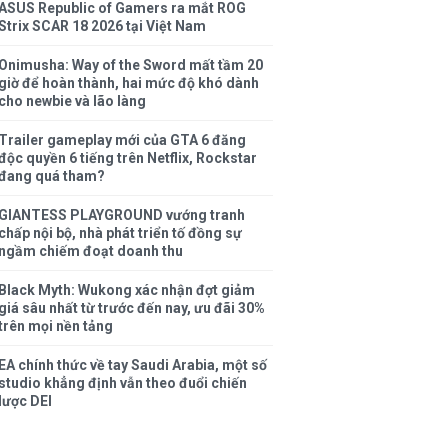
ASUS Republic of Gamers ra mắt ROG
Strix SCAR 18 2026 tại Việt Nam
Onimusha: Way of the Sword mất tầm 20
giờ để hoàn thành, hai mức độ khó dành
cho newbie và lão làng
Trailer gameplay mới của GTA 6 đăng
độc quyền 6 tiếng trên Netflix, Rockstar
đang quá tham?
GIANTESS PLAYGROUND vướng tranh
chấp nội bộ, nhà phát triển tố đồng sự
ngầm chiếm đoạt doanh thu
Black Myth: Wukong xác nhận đợt giảm
giá sâu nhất từ trước đến nay, ưu đãi 30%
trên mọi nền tảng
EA chính thức về tay Saudi Arabia, một số
studio khẳng định vẫn theo đuổi chiến
lược DEI