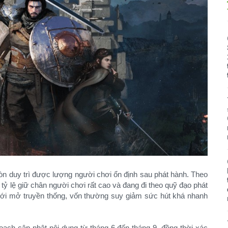
òn duy trì được lượng người chơi ổn định sau phát hành. Theo
ỷ lệ giữ chân người chơi rất cao và đang đi theo quỹ đạo phát
 giới mở truyền thống, vốn thường suy giảm sức hút khá nhanh
ạch cập nhật nội dung từ tháng 6 đến tháng 9, đồng thời xác