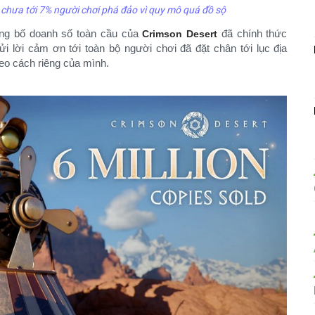
chưa tới 7% người chơi phá đảo vì quy mô quá đồ sộ
công bố doanh số toàn cầu của
đã chính thức
Crimson Desert
ửi lời cảm ơn tới toàn bộ người chơi đã đặt chân tới lục địa
heo cách riêng của mình.