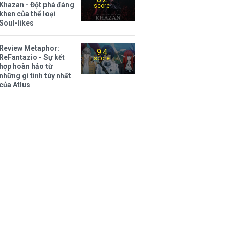
Khazan - Đột phá đáng
score
khen của thể loại
Soul-likes
Review Metaphor:
9.4
ReFantazio - Sự kết
score
hợp hoàn hảo từ
những gì tinh túy nhất
của Atlus