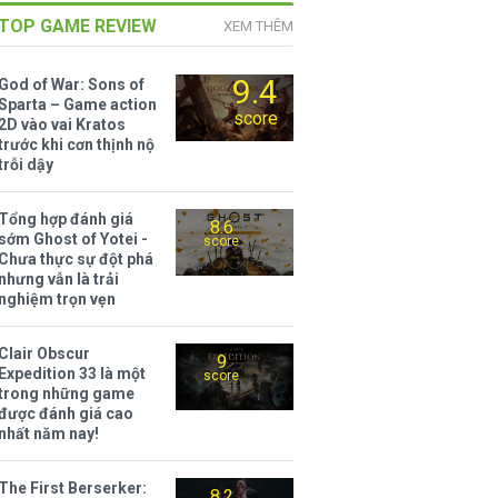
TOP GAME REVIEW
XEM THÊM
9.4
God of War: Sons of
Sparta – Game action
score
2D vào vai Kratos
trước khi cơn thịnh nộ
trỗi dậy
Tổng hợp đánh giá
8.6
sớm Ghost of Yotei -
score
Chưa thực sự đột phá
nhưng vẫn là trải
nghiệm trọn vẹn
Clair Obscur
9
Expedition 33 là một
score
trong những game
được đánh giá cao
nhất năm nay!
The First Berserker:
8.2