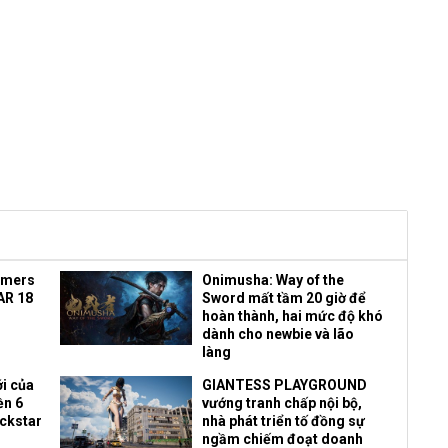
amers
Onimusha: Way of the
AR 18
Sword mất tầm 20 giờ để
hoàn thành, hai mức độ khó
dành cho newbie và lão
làng
i của
GIANTESS PLAYGROUND
ền 6
vướng tranh chấp nội bộ,
ockstar
nhà phát triển tố đồng sự
ngầm chiếm đoạt doanh