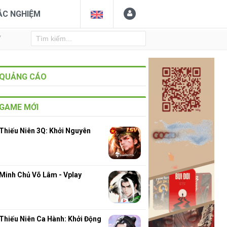
ẮC NGHIỆM
Y
QUẢNG CÁO
GAME MỚI
Thiếu Niên 3Q: Khởi Nguyên
Minh Chủ Võ Lâm - Vplay
Thiếu Niên Ca Hành: Khởi Động