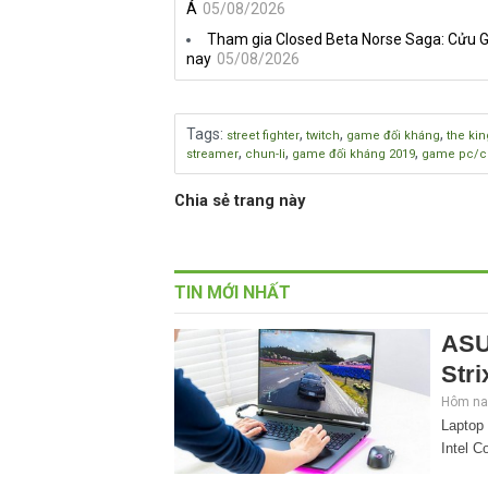
Á
05/08/2026
Tham gia Closed Beta Norse Saga: Cửu G
nay
05/08/2026
Tags
:
,
,
,
street fighter
twitch
game đối kháng
the kin
,
,
,
streamer
chun-li
game đối kháng 2019
game pc/c
Chia sẻ trang này
TIN MỚI NHẤT
ASU
Stri
Hôm nay
Laptop
Intel C