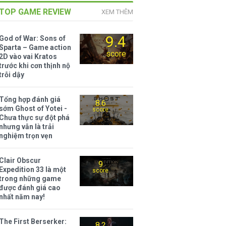
TOP GAME REVIEW
XEM THÊM
9.4
God of War: Sons of
Sparta – Game action
score
2D vào vai Kratos
trước khi cơn thịnh nộ
trỗi dậy
Tổng hợp đánh giá
8.6
sớm Ghost of Yotei -
score
Chưa thực sự đột phá
nhưng vẫn là trải
nghiệm trọn vẹn
Clair Obscur
9
Expedition 33 là một
score
trong những game
được đánh giá cao
nhất năm nay!
The First Berserker:
8.2