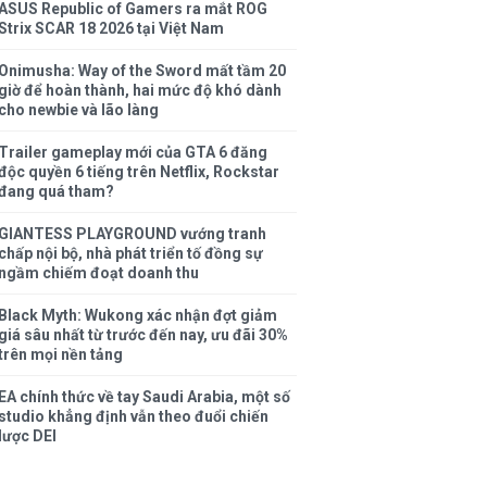
ASUS Republic of Gamers ra mắt ROG
Strix SCAR 18 2026 tại Việt Nam
Onimusha: Way of the Sword mất tầm 20
giờ để hoàn thành, hai mức độ khó dành
cho newbie và lão làng
Trailer gameplay mới của GTA 6 đăng
độc quyền 6 tiếng trên Netflix, Rockstar
đang quá tham?
GIANTESS PLAYGROUND vướng tranh
chấp nội bộ, nhà phát triển tố đồng sự
ngầm chiếm đoạt doanh thu
Black Myth: Wukong xác nhận đợt giảm
giá sâu nhất từ trước đến nay, ưu đãi 30%
trên mọi nền tảng
EA chính thức về tay Saudi Arabia, một số
studio khẳng định vẫn theo đuổi chiến
lược DEI