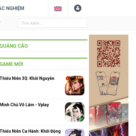
ẮC NGHIỆM
Y
QUẢNG CÁO
GAME MỚI
Thiếu Niên 3Q: Khởi Nguyên
Minh Chủ Võ Lâm - Vplay
Thiếu Niên Ca Hành: Khởi Động