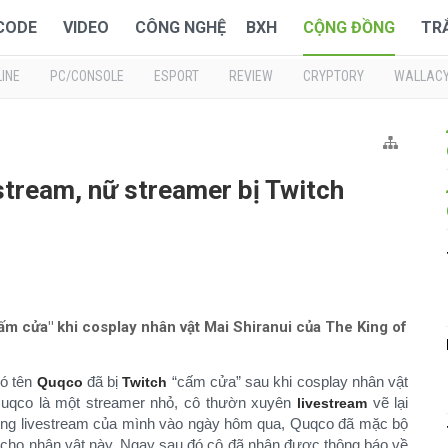
 CODE
VIDEO
CÔNG NGHỆ
BXH
CỘNG ĐỒNG
TR
INE
PC/CONSOLE
ESPORT
REVIEW
CRYPTORY
WALLAC
stream, nữ streamer bị Twitch
m cửa" khi cosplay nhân vật Mai Shiranui của The King of
ó tên
đã bị
“cấm cửa” sau khi cosplay nhân vật
Quqco
Twitch
Quqco là một streamer nhỏ, cô thườn xuyên
vẽ lại
livestream
ong livestream của mình vào ngày hôm qua, Quqco đã mặc bộ
g cho nhân vật này. Ngay sau đó cô đã nhận được thông báo về