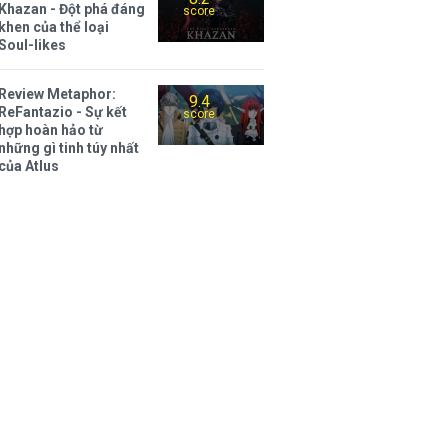
Khazan - Đột phá đáng
score
khen của thể loại
Soul-likes
Review Metaphor:
9.4
ReFantazio - Sự kết
score
hợp hoàn hảo từ
những gì tinh túy nhất
của Atlus