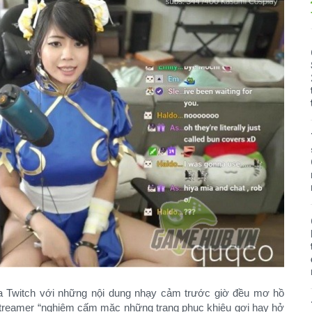
a Twitch với những nội dung nhạy cảm trước giờ đều mơ hồ
 streamer “nghiêm cấm mặc những trang phục khiêu gợi hay hở