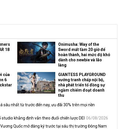
amers
Onimusha: Way of the
AR 18
Sword mất tầm 20 giờ để
hoàn thành, hai mức độ khó
dành cho newbie và lão
làng
i của
GIANTESS PLAYGROUND
ền 6
vướng tranh chấp nội bộ,
ockstar
nhà phát triển tố đồng sự
ngầm chiếm đoạt doanh
thu
á sâu nhất từ trước đến nay, ưu đãi 30% trên mọi nền
 studio khẳng định vẫn theo đuổi chiến lược DEI
06/08/2026
 Vương Quốc mở đăng ký trước tại sáu thị trường Đông Nam