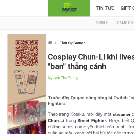
TIN TỨC
GIFT
MOBILE
GAME ONL
Tâm Sự Gamer
Cosplay Chun-Li khi live
"ban" thẳng cánh
Nguyễn Thu Trang
Trước đây Quqco cũng từng bị Twitch "cấ
Fighters.
Theo trang Kotaku, mới đây một
c
streamer
trong
. Được biết 
Chun-Li
Street Fighter
những series game yêu thích của mình. Tr
quần áo màu xanh với hai búi tóc đặc trưn