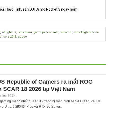
iới Thức Tỉnh, săn DJI Osmo Pocket 3 ngay hôm
,
,
,
,
,
g of fighters
livestream
game pc/console
streamer
street fighter 5
nữ
,
onsole 2019
quqco
S Republic of Gamers ra mắt ROG
x SCAR 18 2026 tại Việt Nam
 lúc 10:34
 gaming mạnh nhất của ROG trang bị màn hình Mini-LED 4K 240Hz,
ore Ultra 9 290HX Plus và RTX 50 Series.