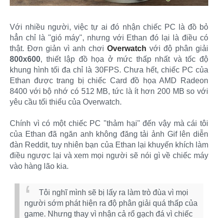
Với nhiều người, việc tự ai đó nhận chiếc PC là đồ bỏ
hẳn chỉ là "gió máy", nhưng với Ethan đó lại là điều có
thật. Đơn giản vì anh chơi
Overwatch
với độ phân giải
800x600
, thiết lập đồ họa ở mức thấp nhất và tốc độ
khung hình tối đa chỉ là 30FPS. Chưa hết, chiếc PC của
Ethan được trang bị chiếc Card đồ họa AMD Radeon
8400 với bộ nhớ có 512 MB, tức là ít hơn 200 MB so với
yêu cầu tối thiểu của Overwatch.
Chính vì có một chiếc PC "thảm hại" đến vậy mà cái tôi
của Ethan đã ngăn anh không đăng tải ảnh Gif lên diễn
đàn Reddit, tuy nhiên bạn của Ethan lại khuyến khích làm
điều ngược lại và xem mọi người sẽ nói gì về chiếc máy
vào hàng lão kia.
Tôi nghĩ mình sẽ bị lấy ra làm trò đùa vì mọi
người sớm phát hiện ra độ phân giải quá thấp của
game. Nhưng thay vì nhận cả rổ gạch đá vì chiếc