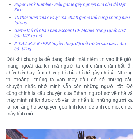
Super Tank Rumble - Siêu game gây nghiện của cha đẻ Đột
Kích
10 thói quen "max vô lý" mà chính game thủ cũng không hiểu
tại sao
Game thủ rủ nhau bán account CF Mobile Trung Quốc chờ
bản Việt ra mắt
S.T.A.L.K.E.R - FPS huyền thoại đội mồ trở lại sau bao năm
bặt tiếng
Đôi khi chúng ta dễ dàng đánh mất niềm tin vào thế giới
mạng ngoài kia, khi mà người ta chỉ chăm chăm bắt lỗi,
chửi bới hay làm những trò hề chỉ để gây chú ý.. Nhưng
thi thoảng, chúng ta vẫn thấy đâu đó có những câu
chuyện nhắc nhở mình vẫn còn những người tốt. Đó
cũng chính là câu chuyện của Ethan, người trở về nhà và
thấy mình nhận được vô vàn tin nhắn từ những người xa
lạ nói rằng họ sẽ quyên góp linh kiện để anh có một chiếc
máy tính mới.