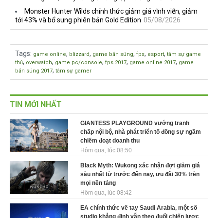
Monster Hunter Wilds chính thức giảm giá vĩnh viễn, giảm
tới 43% và bổ sung phiên bản Gold Edition
05/08/2026
Tags
:
,
,
,
,
,
game online
blizzard
game bắn súng
fps
esport
tâm sự game
,
,
,
,
,
thủ
overwatch
game pc/console
fps 2017
game online 2017
game
,
bắn súng 2017
tâm sự gamer
TIN MỚI NHẤT
GIANTESS PLAYGROUND vướng tranh
chấp nội bộ, nhà phát triển tố đồng sự ngầm
chiếm đoạt doanh thu
Hôm qua, lúc 08:50
Black Myth: Wukong xác nhận đợt giảm giá
sâu nhất từ trước đến nay, ưu đãi 30% trên
mọi nền tảng
Hôm qua, lúc 08:42
EA chính thức về tay Saudi Arabia, một số
studio khẳng định vẫn theo đuổi chiến lược