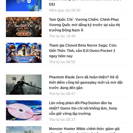
DEI
Hôm qua, lúc 08:30
Tam Quốc Chí - Vương Chiến: Chinh Phục
Vương Quốc mở đăng ký trước tại sáu thị
trường Đông Nam Á
Thứ tư lúc 18:49
Tham gia Closed Beta Norse Saga: Cửu
Giới Thức Tỉnh, săn DJI Osmo Pocket 3
ngay hôm nay
Thứ tư lúc 08:55
Phantom Blade Zero đã hoàn thiện? Hé lộ
thời điểm công bố gameplay mới và mở đặt
trước đang đến gần
Thứ tư lúc 08:47
Làn sóng phản đối PlayStation dần hạ
nhiệt? Game thủ chỉ nói không làm, Sony
vẫn giữ vững lập trường
Thứ tư lúc 08:37
Monster Hunter Wilds chính thức giảm giá