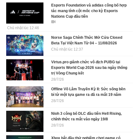
Esports Foundation và adidas công bố hợp
tác mang tính cột mốc cho kỳ Esports
Nations Cup đầu tiên
Chủ nhật lúc 12:46
Norse Saga Chính Thức Mở Cửa Closed
Beta Tại Việt Nam Từ 04 – 11/08/2026
Chủ nhật lúc 12:37
Virtus.pro giành chức vô địch PUBG tại
Esports World Cup 2026 sau ba ngày thống
trị Vòng Chung kết
28/7/26
Offline Võ Lâm Truyền Kỳ II: Sức sống bền
bỉ từ một tựa game ra đã ra mắt 19 năm
28/7/26
Nioh 3 công bố DLC đầu tiên Hell Rising,
chính thức ra mắt vào ngày 19/8
28/7/26
Xbox bắt đầu thử nghiệm chơi game có