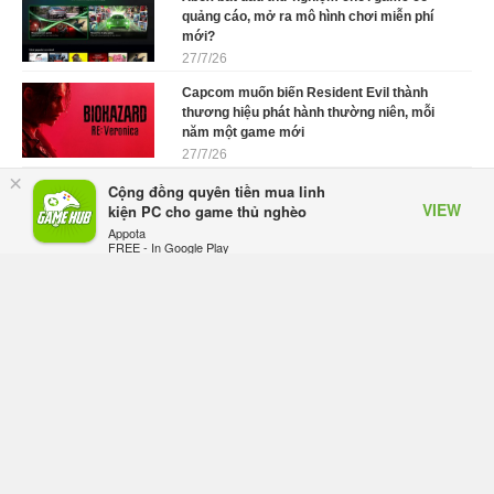
quảng cáo, mở ra mô hình chơi miễn phí
mới?
27/7/26
Capcom muốn biến Resident Evil thành
thương hiệu phát hành thường niên, mỗi
năm một game mới
27/7/26
×
Cộng đồng quyên tiền mua linh
Từ chối "hút máu" người chơi, game mới
VIEW
kiện PC cho game thủ nghèo
của cha đẻ Dragon Nest bất ngờ thành
công vang dội trên Steam
Appota
FREE - In Google Play
27/7/26
Hơi Thở Hải Tặc: Đánh thức tinh thần phiêu
lưu - Siêu phẩm chiến thuật cho tín đồ One
Piece
24/7/26
Khế Ước Rồng - Siêu phẩm Fantasy MMO
màn hình dọc sắp được ra mắt
24/7/26
2026 IGG World Championship Lords Mobile