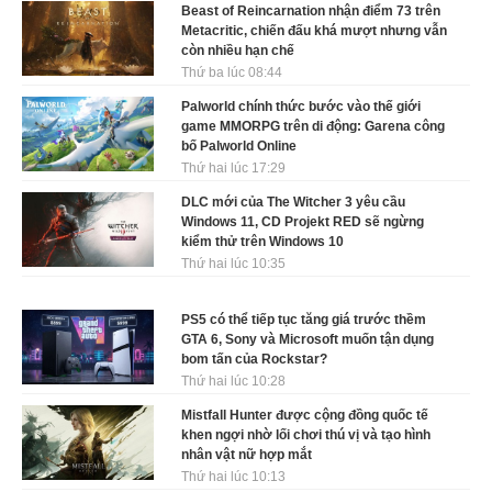
Beast of Reincarnation nhận điểm 73 trên
Metacritic, chiến đấu khá mượt nhưng vẫn
còn nhiều hạn chế
Thứ ba lúc 08:44
Palworld chính thức bước vào thế giới
game MMORPG trên di động: Garena công
bố Palworld Online
Thứ hai lúc 17:29
DLC mới của The Witcher 3 yêu cầu
Windows 11, CD Projekt RED sẽ ngừng
kiểm thử trên Windows 10
Thứ hai lúc 10:35
PS5 có thể tiếp tục tăng giá trước thềm
GTA 6, Sony và Microsoft muốn tận dụng
bom tấn của Rockstar?
Thứ hai lúc 10:28
Mistfall Hunter được cộng đồng quốc tế
khen ngợi nhờ lối chơi thú vị và tạo hình
nhân vật nữ hợp mắt
Thứ hai lúc 10:13