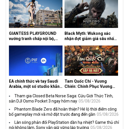
GIANTESS PLAYGROUND
Black Myth: Wukong xác
vướng tranh chấp nội bộ,
nhận đợt giảm giá sâu nhất
nhà phát triển tố đồng sự
từ trước đến nay, ưu đãi 30%
ngầm chiếm đoạt doanh thu
trên mọi nền tảng
EA chính thức về tay Saudi
Tam Quốc Chí - Vương
Arabia, một số studio khẳng
Chiến: Chinh Phục Vương
định vẫn theo đuổi chiến
Quốc mở đăng ký trước tại
Tham gia Closed Beta Norse Saga: Cửu Giới Thức Tỉnh,
lược DEI
sáu thị trường Đông Nam Á
săn DJI Osmo Pocket 3 ngay hôm nay
05/08/2026
Phantom Blade Zero đã hoàn thiện? Hé lộ thời điểm công
bố gameplay mới và mở đặt trước đang đến gần
05/08/2026
Làn sóng phản đối PlayStation dần hạ nhiệt? Game thủ chỉ
nói không làm, Sony vẫn giữ vững lập trường
05/08/2026