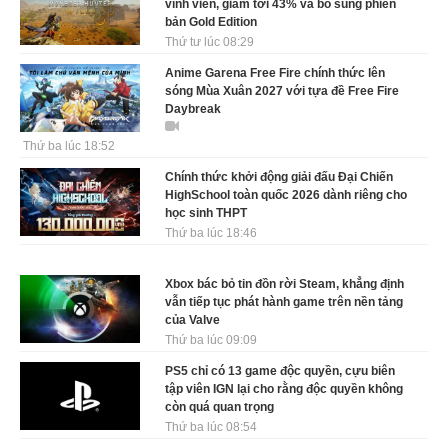
vĩnh viễn, giảm tới 43% và bổ sung phiên
bản Gold Edition
Thứ tư lúc 08:29
Anime Garena Free Fire chính thức lên
sóng Mùa Xuân 2027 với tựa đề Free Fire
Daybreak
Thứ ba lúc 18:52
Chính thức khởi động giải đấu Đại Chiến
HighSchool toàn quốc 2026 dành riêng cho
học sinh THPT
Thứ ba lúc 18:46
Xbox bác bỏ tin đồn rời Steam, khẳng định
vẫn tiếp tục phát hành game trên nền tảng
của Valve
Thứ ba lúc 09:09
PS5 chỉ có 13 game độc quyền, cựu biên
tập viên IGN lại cho rằng độc quyền không
còn quá quan trọng
Thứ ba lúc 08:54