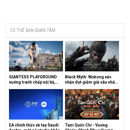
CÓ THỂ BẠN QUAN TÂM
GIANTESS PLAYGROUND
Black Myth: Wukong xác
vướng tranh chấp nội bộ,
nhận đợt giảm giá sâu nhất
nhà phát triển tố đồng sự
từ trước đến nay, ưu đãi 30%
ngầm chiếm đoạt doanh thu
trên mọi nền tảng
EA chính thức về tay Saudi
Tam Quốc Chí - Vương