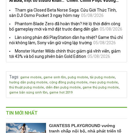
Arabia, một số studio khẳng
Chiến: Chinh Phục Vương
định vẫn theo đuổi chiến
Quốc mở đăng ký trước tại
Tham gia Closed Beta Norse Saga: Cửu Giới Thức Tỉnh,
lược DEI
sáu thị trường Đông Nam Á
săn DJI Osmo Pocket 3 ngay hôm nay
05/08/2026
Phantom Blade Zero đã hoàn thiện? Hé lộ thời điểm công
bố gameplay mới và mở đặt trước đang đến gần
05/08/2026
Làn sóng phản đối PlayStation dần hạ nhiệt? Game thủ chỉ
nói không làm, Sony vẫn giữ vững lập trường
05/08/2026
Monster Hunter Wilds chính thức giảm giá vĩnh viễn, giảm
tới 43% và bổ sung phiên bản Gold Edition
05/08/2026
Tags
:
,
,
,
,
game mobile
game sinh tồn
pubg mobile
tải pubg mobile
,
,
,
hướng dẫn pubg mobile
cộng đồng pubg mobile
mẹo pubg mobile
,
,
,
thủ thuật pubg mobile
diễn đàn pubg mobile
game thủ pubg mobile
,
game bắn súng sinh tồn
game hot 2019
TIN MỚI NHẤT
GIANTESS PLAYGROUND vướng
tranh chấp nội bộ, nhà phát triển tố