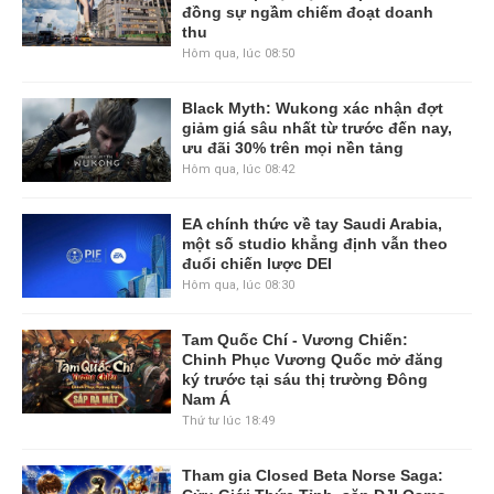
đồng sự ngầm chiếm đoạt doanh
thu
Hôm qua, lúc 08:50
Black Myth: Wukong xác nhận đợt
giảm giá sâu nhất từ trước đến nay,
ưu đãi 30% trên mọi nền tảng
Hôm qua, lúc 08:42
EA chính thức về tay Saudi Arabia,
một số studio khẳng định vẫn theo
đuổi chiến lược DEI
Hôm qua, lúc 08:30
Tam Quốc Chí - Vương Chiến:
Chinh Phục Vương Quốc mở đăng
ký trước tại sáu thị trường Đông
Nam Á
Thứ tư lúc 18:49
Tham gia Closed Beta Norse Saga: