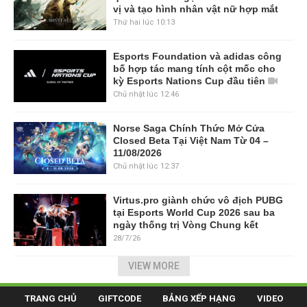
vị và tạo hình nhân vật nữ hợp mắt
Thứ hai lúc 10:13
Esports Foundation và adidas công
bố hợp tác mang tính cột mốc cho
kỳ Esports Nations Cup đầu tiên
Chủ nhật lúc 12:46
Norse Saga Chính Thức Mở Cửa
Closed Beta Tại Việt Nam Từ 04 –
11/08/2026
Chủ nhật lúc 12:37
Virtus.pro giành chức vô địch PUBG
tại Esports World Cup 2026 sau ba
ngày thống trị Vòng Chung kết
28/7/26
VIEW MORE
TRANG CHỦ
GIFTCODE
BẢNG XẾP HẠNG
VIDEO