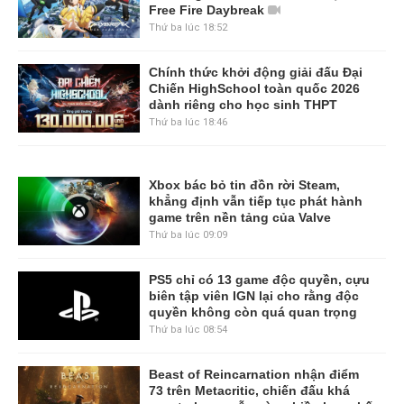
Free Fire Daybreak
Thứ ba lúc 18:52
Chính thức khởi động giải đấu Đại
Chiến HighSchool toàn quốc 2026
dành riêng cho học sinh THPT
Thứ ba lúc 18:46
Xbox bác bỏ tin đồn rời Steam,
khẳng định vẫn tiếp tục phát hành
game trên nền tảng của Valve
Thứ ba lúc 09:09
PS5 chỉ có 13 game độc quyền, cựu
biên tập viên IGN lại cho rằng độc
quyền không còn quá quan trọng
Thứ ba lúc 08:54
Beast of Reincarnation nhận điểm
73 trên Metacritic, chiến đấu khá