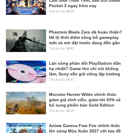
Cửu Giới Thức Tỉnh, săn DJI Osmo
Pocket 3 ngay hôm nay
Thứ tư lúc 08:55
Phantom Blade Zero đã hoàn thiện?
Hé lộ thời điểm công bố gameplay
mới và mở đặt trước đang đến gần
Thứ tư lúc 08:47
Làn sóng phản đối PlayStation dần
hạ nhiệt? Game thủ chỉ nói không
làm, Sony vẫn giữ vững lập trường
Thứ tư lúc 08:37
Monster Hunter Wilds chính thức
giảm giá vĩnh viễn, giảm tới 43% và
bổ sung phiên bản Gold Edition
Thứ tư lúc 08:29
Anime Garena Free Fire chính thức
lên sóng Mùa Xuân 2027 với tựa đề