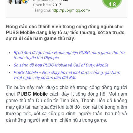
4.8
Open beta:
2017
Trang chủ:
http://pubgm.qq.com/
Đông đảo các thành viên trong cộng đồng người chơi
PUBG Mobile đang bày tỏ sự tiếc thương, xót xa trước
sự ra đi của nam game thủ này.
Bị bố đưa đi tập huấn vì quá nghiện PUBG, nam game thủ trở
thành tuyển thủ Olympic
So sánh đồ họa PUBG Mobile và Call of Duty: Mobile
PUBG Mobile – Nhờ chạy bo mà loot được chồng, gái Nam
vượt ngàn cây số làm dâu đất Bắc
Tin buồn này mới được chia sẻ trong cộng đồng người
chơi
PUBG Mobile
cách đây ít tiếng đồng hồ. Một nam
game thủ tên Du đến từ Tĩnh Gia, Thanh Hóa đã không
may gặp tai nạn qua đời khi tuổi đời còn rất trẻ trong niềm
thương tiếc, xót xa của gia đình, người thân, bạn bè và
cả những người anh em, chiến hữu trong game.