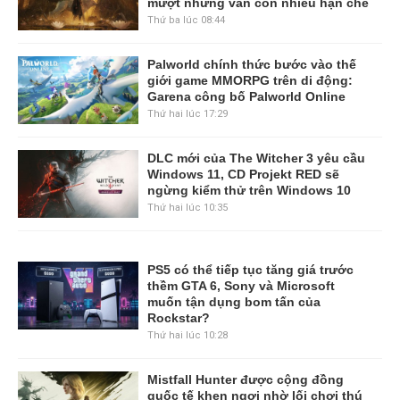
mượt nhưng vẫn còn nhiều hạn chế
Thứ ba lúc 08:44
Palworld chính thức bước vào thế
giới game MMORPG trên di động:
Garena công bố Palworld Online
Thứ hai lúc 17:29
DLC mới của The Witcher 3 yêu cầu
Windows 11, CD Projekt RED sẽ
ngừng kiểm thử trên Windows 10
Thứ hai lúc 10:35
PS5 có thể tiếp tục tăng giá trước
thềm GTA 6, Sony và Microsoft
muốn tận dụng bom tấn của
Rockstar?
Thứ hai lúc 10:28
Mistfall Hunter được cộng đồng
quốc tế khen ngợi nhờ lối chơi thú