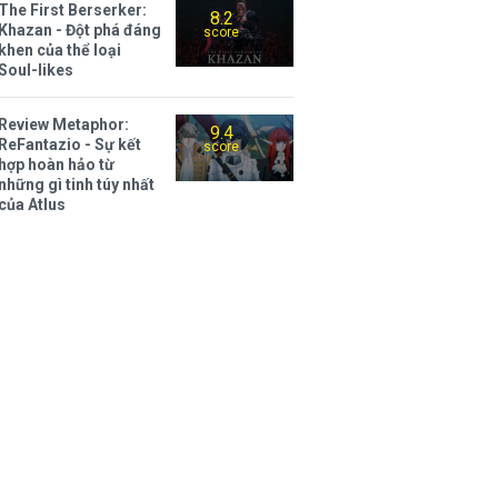
The First Berserker:
8.2
Khazan - Đột phá đáng
score
khen của thể loại
Soul-likes
Review Metaphor:
9.4
ReFantazio - Sự kết
score
hợp hoàn hảo từ
những gì tinh túy nhất
của Atlus