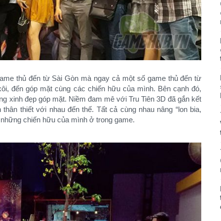
game thủ đến từ Sài Gòn mà ngay cả một số game thủ đến từ
 xôi, đến góp mặt cùng các chiến hữu của mình. Bên cạnh đó,
ồng xinh đẹp góp mặt. Niềm đam mê với Tru Tiên 3D đã gắn kết
thân thiết với nhau đến thế. Tất cả cùng nhau nâng “lon bia,
 những chiến hữu của mình ở trong game.