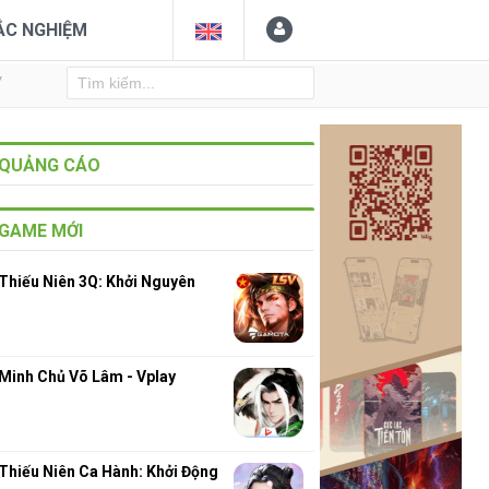
ẮC NGHIỆM
Y
QUẢNG CÁO
GAME MỚI
Thiếu Niên 3Q: Khởi Nguyên
Minh Chủ Võ Lâm - Vplay
Thiếu Niên Ca Hành: Khởi Động