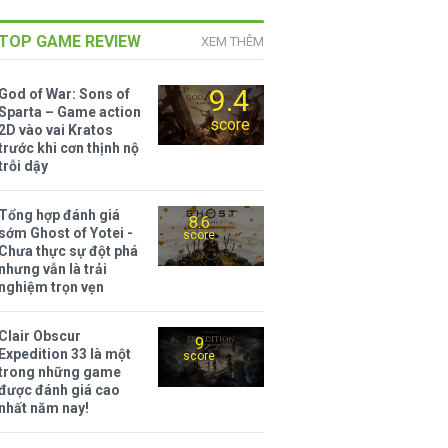
TOP GAME REVIEW
XEM THÊM
9.4
God of War: Sons of
Sparta – Game action
score
2D vào vai Kratos
trước khi cơn thịnh nộ
trỗi dậy
Tổng hợp đánh giá
8.6
sớm Ghost of Yotei -
score
Chưa thực sự đột phá
nhưng vẫn là trải
nghiệm trọn vẹn
Clair Obscur
9
Expedition 33 là một
score
trong những game
được đánh giá cao
nhất năm nay!