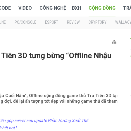
 CODE
VIDEO
CÔNG NGHỆ
BXH
CỘNG ĐỒNG
TR
INE
PC/CONSOLE
ESPORT
REVIEW
CRYPTORY
WALLAC
Tiên 3D tưng bừng “Offline Nhậu
ậu Cuối Năm”, Offline cộng đồng game thủ Tru Tiên 3D tại
 đợi, để lại ấn tượng tốt đẹp với những game thủ đã tham
 tiên gộp server sau update Phần Hương Xuất Thế
ờ hết hot?