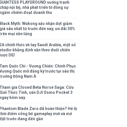
GIANTESS PLAYGROUND vướng tranh
chấp nội bộ, nhà phát triển tố đồng sự
ngầm chiếm đoạt doanh thu
Black Myth: Wukong xác nhận đợt giảm
giá sâu nhất từ trước đến nay, ưu đãi 30%
trên mọi nền tảng
EA chính thức về tay Saudi Arabia, một số
studio khẳng định vẫn theo đuổi chiến
lược DEI
Tam Quốc Chí - Vương Chiến: Chinh Phục
Vương Quốc mở đăng ký trước tại sáu thị
trường Đông Nam Á
Tham gia Closed Beta Norse Saga: Cửu
Giới Thức Tỉnh, săn DJI Osmo Pocket 3
ngay hôm nay
Phantom Blade Zero đã hoàn thiện? Hé lộ
thời điểm công bố gameplay mới và mở
đặt trước đang đến gần