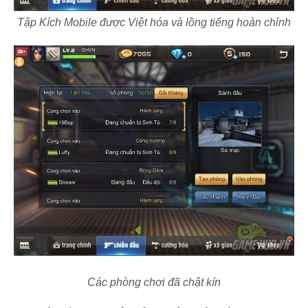
Tập Kích Mobile được Việt hóa và lồng tiếng hoàn chỉnh
Các phòng chơi đã chật kín