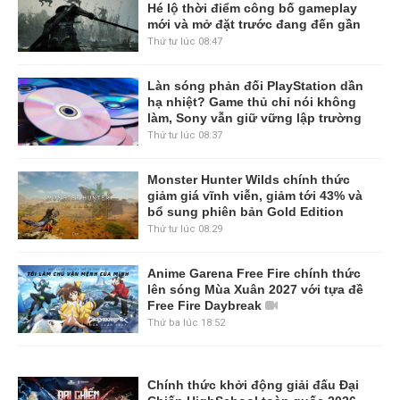
Hé lộ thời điểm công bố gameplay
mới và mở đặt trước đang đến gần
Thứ tư lúc 08:47
Làn sóng phản đối PlayStation dần
hạ nhiệt? Game thủ chỉ nói không
làm, Sony vẫn giữ vững lập trường
Thứ tư lúc 08:37
Monster Hunter Wilds chính thức
giảm giá vĩnh viễn, giảm tới 43% và
bổ sung phiên bản Gold Edition
Thứ tư lúc 08:29
Anime Garena Free Fire chính thức
lên sóng Mùa Xuân 2027 với tựa đề
Free Fire Daybreak
Thứ ba lúc 18:52
Chính thức khởi động giải đấu Đại