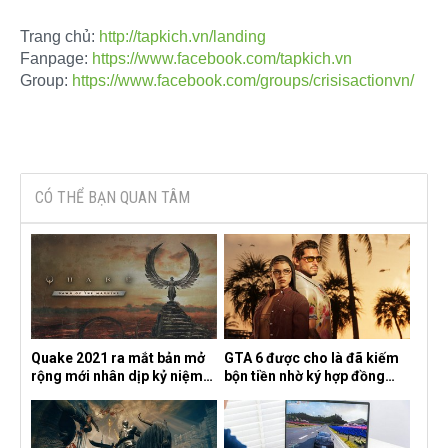
Trang chủ:
http://tapkich.vn/landing
Fanpage:
https://www.facebook.com/tapkich.vn
Group:
https://www.facebook.com/groups/crisisactionvn/
CÓ THỂ BẠN QUAN TÂM
Quake 2021 ra mắt bản mở
GTA 6 được cho là đã kiếm
rộng mới nhân dịp kỷ niệm
bộn tiền nhờ ký hợp đồng
30 năm, mang tên Dawn of
độc quyền với Netflix
the Machine