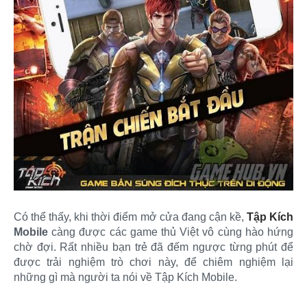
Có thể thấy, khi thời điểm mở cửa đang cận kề,
Tập Kích
Mobile
càng được các game thủ Việt vô cùng hào hứng
chờ đợi. Rất nhiều bạn trẻ đã đếm ngược từng phút để
được trải nghiệm trò chơi này, để chiêm nghiệm lại
những gì mà người ta nói về Tập Kích Mobile.​