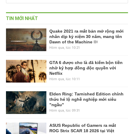
TIN MỚI NHẤT
Quake 2021 ra mắt bản mở rộng mới
nhân dịp kỷ niệm 30 năm, mang tên
Dawn of the Machine
Hôm qua, lúc 10:21
GTA 6 được cho là đã kiếm bộn tiền
nhờ ký hợp đồng độc quyền với
Netflix
Hôm qua, lúc 10:11
Elden Ring: Tarnished Edition chính
thức hé lộ nghề nghiệp mới siêu
"ngầu"
Hôm qua, lúc 09:31
ASUS Republic of Gamers ra mắt
ROG Strix SCAR 18 2026 tại Việt