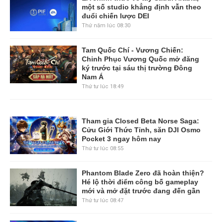
một số studio khẳng định vẫn theo
đuổi chiến lược DEI
Thứ năm lúc 08:30
Tam Quốc Chí - Vương Chiến:
Chinh Phục Vương Quốc mở đăng
ký trước tại sáu thị trường Đông
Nam Á
Thứ tư lúc 18:49
Tham gia Closed Beta Norse Saga:
Cửu Giới Thức Tỉnh, săn DJI Osmo
Pocket 3 ngay hôm nay
Thứ tư lúc 08:55
Phantom Blade Zero đã hoàn thiện?
Hé lộ thời điểm công bố gameplay
mới và mở đặt trước đang đến gần
Thứ tư lúc 08:47