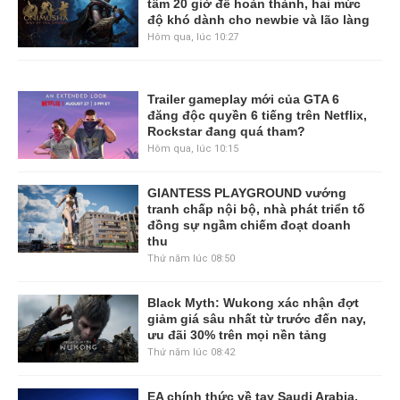
tầm 20 giờ để hoàn thành, hai mức
độ khó dành cho newbie và lão làng
Hôm qua, lúc 10:27
Trailer gameplay mới của GTA 6
đăng độc quyền 6 tiếng trên Netflix,
Rockstar đang quá tham?
Hôm qua, lúc 10:15
GIANTESS PLAYGROUND vướng
tranh chấp nội bộ, nhà phát triển tố
đồng sự ngầm chiếm đoạt doanh
thu
Thứ năm lúc 08:50
Black Myth: Wukong xác nhận đợt
giảm giá sâu nhất từ trước đến nay,
ưu đãi 30% trên mọi nền tảng
Thứ năm lúc 08:42
EA chính thức về tay Saudi Arabia,