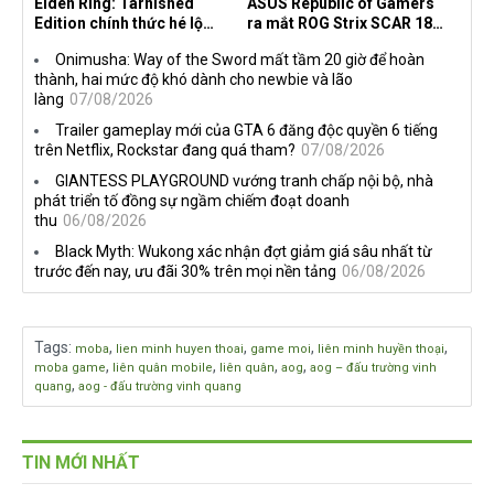
Elden Ring: Tarnished
ASUS Republic of Gamers
Edition chính thức hé lộ
ra mắt ROG Strix SCAR 18
nghề nghiệp mới siêu "ngầu"
2026 tại Việt Nam
Onimusha: Way of the Sword mất tầm 20 giờ để hoàn
thành, hai mức độ khó dành cho newbie và lão
làng
07/08/2026
Trailer gameplay mới của GTA 6 đăng độc quyền 6 tiếng
trên Netflix, Rockstar đang quá tham?
07/08/2026
GIANTESS PLAYGROUND vướng tranh chấp nội bộ, nhà
phát triển tố đồng sự ngầm chiếm đoạt doanh
thu
06/08/2026
Black Myth: Wukong xác nhận đợt giảm giá sâu nhất từ
trước đến nay, ưu đãi 30% trên mọi nền tảng
06/08/2026
Tags
:
,
,
,
,
moba
lien minh huyen thoai
game moi
liên minh huyền thoại
,
,
,
,
moba game
liên quân mobile
liên quân
aog
aog – đấu trường vinh
,
quang
aog - đấu trường vinh quang
TIN MỚI NHẤT