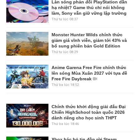
Làn sóng phản đối PlayStation dần
hạ nhiệt? Game thủ chỉ nói không
làm, Sony vẫn giữ vững lập trường
Thứ tư lúc 08:37
Monster Hunter Wilds chính thức
giảm giá vĩnh viễn, giảm tới 43% và
bổ sung phiên bản Gold Edition
Thứ tư lúc 08:29
Anime Garena Free Fire chính thức
lên sóng Mùa Xuân 2027 với tựa đề
Free Fire Daybreak
Thứ ba lúc 18:52
Chính thức khởi động giải đấu Đại
Chiến HighSchool toàn quốc 2026
dành riêng cho học sinh THPT
Thứ ba lúc 18:46
Xbox bác bỏ tin đồn rời Steam,