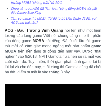
trường MOBA “không trẩu” từ AOG
Chưa về nước, AOG đã “làm loạn” cộng đồng MOBA với giải
đấu Dasua Solo King
Tâm sự game thủ MOBA: Tôi đã từ bỏ Liên Quân để đến với
AOG như thế nào?
AOG - Đấu Trường Vinh Quang
nổi lên như một hiện
tượng của làng game Việt nói chung cũng như thị phần
của dòng game
MOBA
nói riêng. Đã từ rất lâu rồi, game
thủ mới có cảm giác mong ngóng một sản phẩm
game
MOBA
trên nền tảng di động đến như vậy. Được “thai
nghén” vào 9/2018, NPH Gamota hứa hẹn sẽ ra mắt vào
cuối năm đó. Tuy nhiên, thời gian phát hành game lại bị
lùi lại và cho đến nay, cuối cùng thì Gamota cũng đã chốt
hạ thời điểm ra mắt là vào
tháng 3
này.