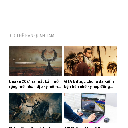
CÓ THỂ BẠN QUAN TÂM
Quake 2021 ra mắt bản mở
GTA 6 được cho là đã kiếm
rộng mới nhân dịp kỷ niệm
bộn tiền nhờ ký hợp đồng
30 năm, mang tên Dawn of
độc quyền với Netflix
the Machine