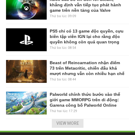
khẳng định vẫn tiếp tục phát hành
game trên nền tảng của Valve
Thứ ba lúc 09:09
PS5 chỉ có 13 game độc quyền, cựu
biên tập viên IGN lại cho rằng độc
quyền không còn quá quan trọng
Thứ ba lúc 08:54
Beast of Reincarnation nhận điểm
73 trên Metacritic, chiến đấu khá
mượt nhưng vẫn còn nhiều hạn chế
Thứ ba lúc 08:44
Palworld chính thức bước vào thế
giới game MMORPG trên di động:
Garena công bố Palworld Online
Thứ hai lúc 17:29
VIEW MORE