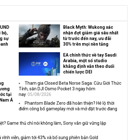
OUND
Black Myth: Wukong xác
 bộ,
nhận đợt giảm giá sâu nhất
ng sự
từ trước đến nay, ưu đãi
oanh
30% trên mọi nền tảng
EA chính thức về tay Saudi
Arabia, một số studio
khẳng định vẫn theo đuổi
chiến lược DEI
ng
Tham gia Closed Beta Norse Saga: Cửu Giới Thức
Vương
Tỉnh, săn DJI Osmo Pocket 3 ngay hôm
ớc tại
nay
05/08/2026
 Nam Á
Phantom Blade Zero đã hoàn thiện? Hé lộ thời
điểm công bố gameplay mới và mở đặt trước đang
ệt? Game thủ chỉ nói không làm, Sony vẫn giữ vững lập
 vĩnh viễn, giảm tới 43% và bổ sung phiên bản Gold