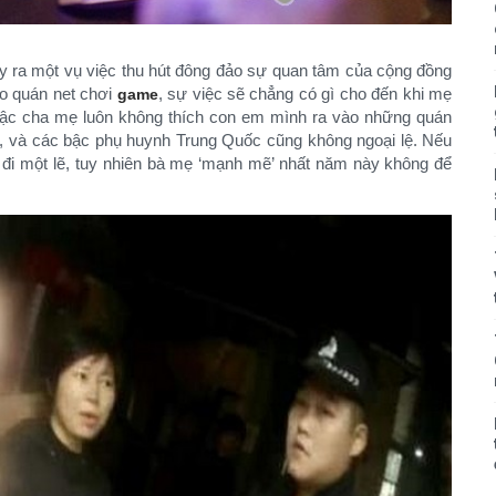
y ra một vụ việc thu hút đông đảo sự quan tâm của cộng đồng
ào quán net chơi
, sự việc sẽ chẳng có gì cho đến khi mẹ
game
bậc cha mẹ luôn không thích con em mình ra vào những quán
gã, và các bậc phụ huynh Trung Quốc cũng không ngoại lệ. Nếu
ì đi một lẽ, tuy nhiên bà mẹ ‘mạnh mẽ’ nhất năm này không để