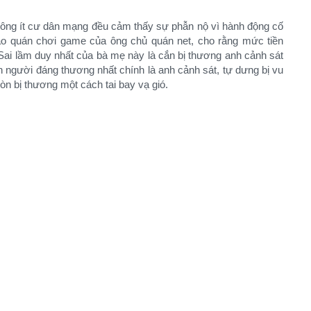
không ít cư dân mạng đều cảm thấy sự phẫn nộ vì hành động cố
 vào quán chơi game của ông chủ quán net, cho rằng mức tiền
“Sai lầm duy nhất của bà mẹ này là cắn bị thương anh cảnh sát
n người đáng thương nhất chính là anh cảnh sát, tự dưng bị vu
òn bị thương một cách tai bay vạ gió.​