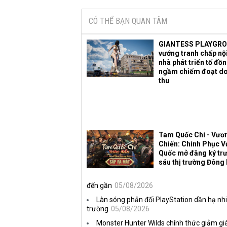
CÓ THỂ BẠN QUAN TÂM
GIANTESS PLAYGR
vướng tranh chấp nội
nhà phát triển tố đồ
ngầm chiếm đoạt d
thu
Tam Quốc Chí - Vươ
Chiến: Chinh Phục 
Quốc mở đăng ký trư
sáu thị trường Đông
đến gần
05/08/2026
Làn sóng phản đối PlayStation dần hạ nhi
trường
05/08/2026
Monster Hunter Wilds chính thức giảm giá