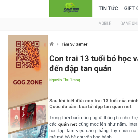
TIN TỨC
GIFT
MOBILE
GAME ONL
Tâm Sự Gamer
Con trai 13 tuổi bỏ học 
đến đập tan quán
Nguyễn Thu Trang
Sau khi biết đứa con trai 13 tuổi của mì
Quốc đã cầm búa tới đập tan quán net.
Trong thời buổi công nghệ thông tin như hi
các
cũng mọc lên như nấm. Interne
quán net
học tập, làm việc căng thẳng, tuy nhiên nó
mê mà bỏ bê chuyện học hành.​