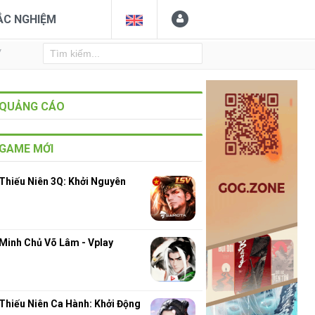
ẮC NGHIỆM
Y
QUẢNG CÁO
GAME MỚI
Thiếu Niên 3Q: Khởi Nguyên
Minh Chủ Võ Lâm - Vplay
Thiếu Niên Ca Hành: Khởi Động