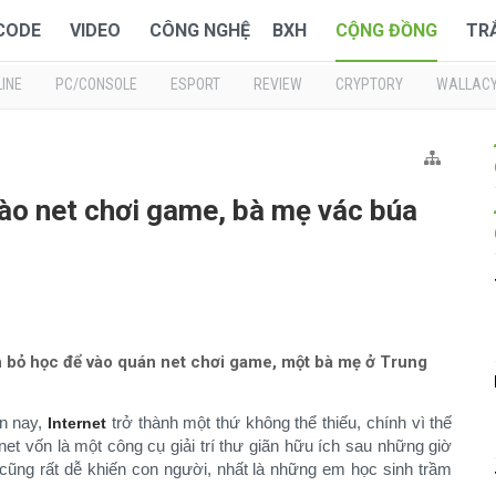
 CODE
VIDEO
CÔNG NGHỆ
BXH
CỘNG ĐỒNG
TR
INE
PC/CONSOLE
ESPORT
REVIEW
CRYPTORY
WALLAC
vào net chơi game, bà mẹ vác búa
nh bỏ học để vào quán net chơi game, một bà mẹ ở Trung
ện nay,
trở thành một thứ không thể thiếu, chính vì thế
Internet
t vốn là một công cụ giải trí thư giãn hữu ích sau những giờ
 cũng rất dễ khiến con người, nhất là những em học sinh trầm