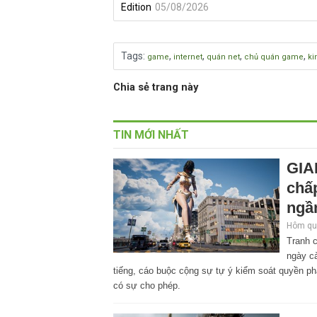
Edition
05/08/2026
Tags
:
,
,
,
,
game
internet
quán net
chủ quán game
ki
Chia sẻ trang này
TIN MỚI NHẤT
GIA
chấp
ngầ
Hôm qua
Tranh 
ngày cà
tiếng, cáo buộc cộng sự tự ý kiểm soát quyền ph
có sự cho phép.