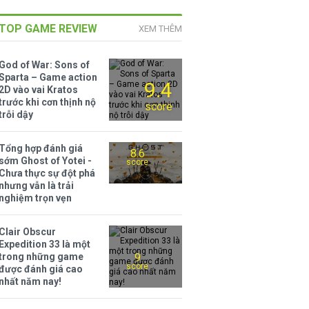
TOP GAME REVIEW
XEM THÊM
God of War: Sons of
Sparta – Game action
9.4
2D vào vai Kratos
trước khi cơn thịnh nộ
score
trỗi dậy
Tổng hợp đánh giá
8.6
sớm Ghost of Yotei -
score
Chưa thực sự đột phá
nhưng vẫn là trải
nghiệm trọn vẹn
Clair Obscur
Expedition 33 là một
trong những game
9
score
được đánh giá cao
nhất năm nay!