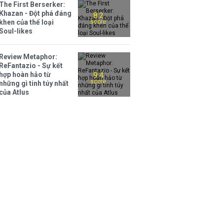
The First Berserker:
Khazan - Đột phá đáng
8.2
khen của thể loại
score
Soul-likes
Review Metaphor:
ReFantazio - Sự kết
hợp hoàn hảo từ
9.4
score
những gì tinh túy nhất
của Atlus