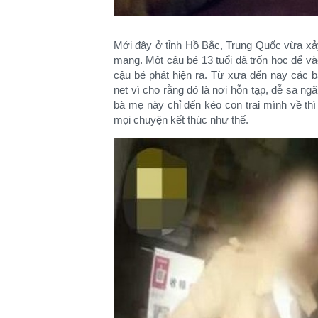
Mới đây ở tỉnh Hồ Bắc, Trung Quốc vừa xả
mạng. Một cậu bé 13 tuổi đã trốn học để v
cậu bé phát hiện ra. Từ xưa đến nay các 
net vì cho rằng đó là nơi hỗn tạp, dễ sa n
bà mẹ này chỉ đến kéo con trai mình về th
mọi chuyện kết thúc như thế.​