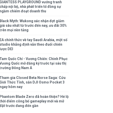
GIANTESS PLAYGROUND vướng tranh
chấp nội bộ, nhà phát triển tố đồng sự
ngầm chiếm đoạt doanh thu
Black Myth: Wukong xác nhận đợt giảm
giá sâu nhất từ trước đến nay, ưu đãi 30%
trên mọi nền tảng
EA chính thức về tay Saudi Arabia, một số
studio khẳng định vẫn theo đuổi chiến
lược DEI
Tam Quốc Chí - Vương Chiến: Chinh Phục
Vương Quốc mở đăng ký trước tại sáu thị
trường Đông Nam Á
Tham gia Closed Beta Norse Saga: Cửu
Giới Thức Tỉnh, săn DJI Osmo Pocket 3
ngay hôm nay
Phantom Blade Zero đã hoàn thiện? Hé lộ
thời điểm công bố gameplay mới và mở
đặt trước đang đến gần