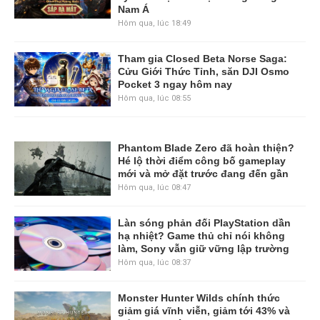
Nam Á
Hôm qua, lúc 18:49
Tham gia Closed Beta Norse Saga:
Cửu Giới Thức Tỉnh, săn DJI Osmo
Pocket 3 ngay hôm nay
Hôm qua, lúc 08:55
Phantom Blade Zero đã hoàn thiện?
Hé lộ thời điểm công bố gameplay
mới và mở đặt trước đang đến gần
Hôm qua, lúc 08:47
Làn sóng phản đối PlayStation dần
hạ nhiệt? Game thủ chỉ nói không
làm, Sony vẫn giữ vững lập trường
Hôm qua, lúc 08:37
Monster Hunter Wilds chính thức
giảm giá vĩnh viễn, giảm tới 43% và