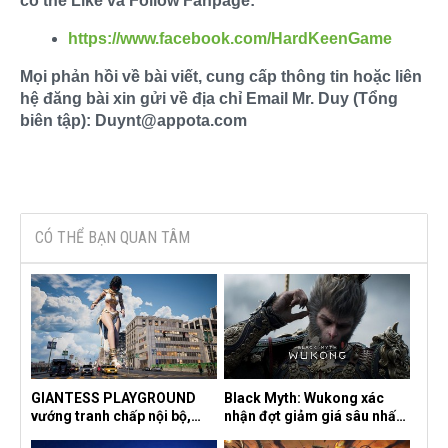
có thể Like và Follow Fanpage:
https://www.facebook.com/HardKeenGame
Mọi phản hồi về bài viết, cung cấp thông tin hoặc liên
hệ đăng bài xin gửi về địa chỉ Email Mr. Duy (Tổng
biên tập): Duynt@appota.com
CÓ THỂ BẠN QUAN TÂM
GIANTESS PLAYGROUND
Black Myth: Wukong xác
vướng tranh chấp nội bộ,
nhận đợt giảm giá sâu nhất
nhà phát triển tố đồng sự
từ trước đến nay, ưu đãi 30%