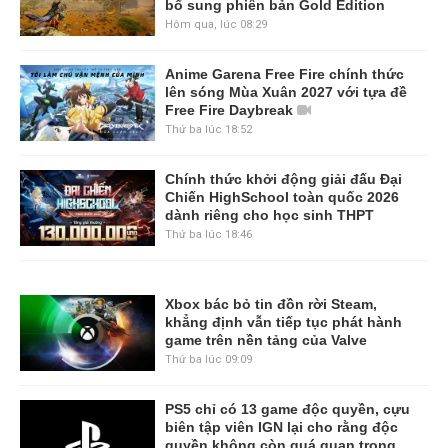
bổ sung phiên bản Gold Edition
Hôm qua, lúc 08:29
Anime Garena Free Fire chính thức
lên sóng Mùa Xuân 2027 với tựa đề
Free Fire Daybreak
Thứ ba lúc 18:52
Chính thức khởi động giải đấu Đại
Chiến HighSchool toàn quốc 2026
dành riêng cho học sinh THPT
Thứ ba lúc 18:46
Xbox bác bỏ tin đồn rời Steam,
khẳng định vẫn tiếp tục phát hành
game trên nền tảng của Valve
Thứ ba lúc 09:09
PS5 chỉ có 13 game độc quyền, cựu
biên tập viên IGN lại cho rằng độc
quyền không còn quá quan trọng