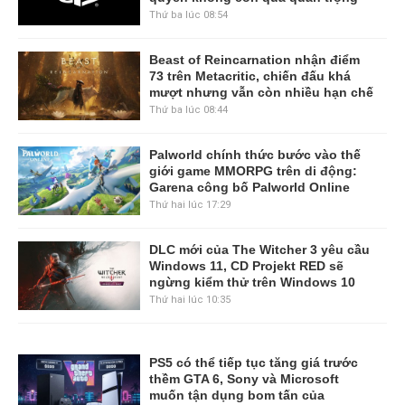
Thứ ba lúc 08:54
Beast of Reincarnation nhận điểm
73 trên Metacritic, chiến đấu khá
mượt nhưng vẫn còn nhiều hạn chế
Thứ ba lúc 08:44
Palworld chính thức bước vào thế
giới game MMORPG trên di động:
Garena công bố Palworld Online
Thứ hai lúc 17:29
DLC mới của The Witcher 3 yêu cầu
Windows 11, CD Projekt RED sẽ
ngừng kiểm thử trên Windows 10
Thứ hai lúc 10:35
PS5 có thể tiếp tục tăng giá trước
thềm GTA 6, Sony và Microsoft
muốn tận dụng bom tấn của