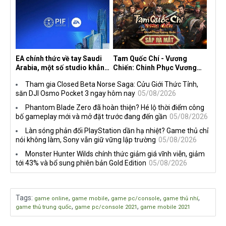
ngầm chiếm đoạt doanh thu
trên mọi nền tảng
EA chính thức về tay Saudi
Tam Quốc Chí - Vương
Arabia, một số studio khẳng
Chiến: Chinh Phục Vương
định vẫn theo đuổi chiến
Quốc mở đăng ký trước tại
Tham gia Closed Beta Norse Saga: Cửu Giới Thức Tỉnh,
lược DEI
sáu thị trường Đông Nam Á
săn DJI Osmo Pocket 3 ngay hôm nay
05/08/2026
Phantom Blade Zero đã hoàn thiện? Hé lộ thời điểm công
bố gameplay mới và mở đặt trước đang đến gần
05/08/2026
Làn sóng phản đối PlayStation dần hạ nhiệt? Game thủ chỉ
nói không làm, Sony vẫn giữ vững lập trường
05/08/2026
Monster Hunter Wilds chính thức giảm giá vĩnh viễn, giảm
tới 43% và bổ sung phiên bản Gold Edition
05/08/2026
Tags
:
,
,
,
,
game online
game mobile
game pc/console
game thủ nhí
,
,
game thủ trung quốc
game pc/console 2021
game mobile 2021