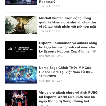
Rockstar?
Thứ hai lúc 10:28
Mistfall Hunter được cộng đồng
quốc tế khen ngợi nhờ lối chơi thú
vị và tạo hình nhân vật nữ hợp mắt
Thứ hai lúc 10:13
Esports Foundation và adidas công
bố hợp tác mang tính cột mốc cho
kỳ Esports Nations Cup đầu tiên
Chủ nhật lúc 12:46
Norse Saga Chính Thức Mở Cửa
Closed Beta Tại Việt Nam Từ 04 –
11/08/2026
Chủ nhật lúc 12:37
Virtus.pro giành chức vô địch PUBG
tại Esports World Cup 2026 sau ba
ngày thống trị Vòng Chung kết
28/7/26