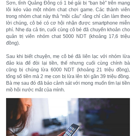
Sơn, tỉnh Quảng Đông có 1 bé gái bị “bạn bè” trên mạng
lôi kéo vào một nhóm chat chơi game. Các thành viên
trong nhóm chat này thả “mồi câu” rằng chỉ cần làm theo
lời chúng, cô bé có cơ hội nhận được smartphone miễn
phí. Nhẹ dạ cả tin, cuối cùng cô bé đã chuyển khoản cho
quản trị viên nhóm chat 5000 NDT (khoảng 17,6 triệu
đồng).
Sau khi biết chuyện, mẹ cô bé đã liên lạc với nhóm lừa
đảo kia để đòi lại tiền, thế nhưng cuối cùng chính bà
cũng bị chúng lừa 6000 NDT (khoảng 21 triệu đồng),
tổng số tiền mà 2 mẹ con bị lừa lên tới gần 39 triệu đồng.
Bà mẹ sau đó đã báo cảnh sát với mong muốn tìm lại tiền
mồ hôi nước mắt của mình.​