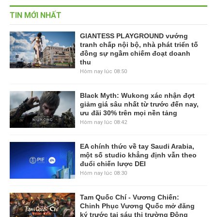
TIN MỚI NHẤT
GIANTESS PLAYGROUND vướng
tranh chấp nội bộ, nhà phát triển tố
đồng sự ngầm chiếm đoạt doanh
thu
Hôm nay lúc 08:50
Black Myth: Wukong xác nhận đợt
giảm giá sâu nhất từ trước đến nay,
ưu đãi 30% trên mọi nền tảng
Hôm nay lúc 08:42
EA chính thức về tay Saudi Arabia,
một số studio khẳng định vẫn theo
đuổi chiến lược DEI
Hôm nay lúc 08:30
Tam Quốc Chí - Vương Chiến:
Chinh Phục Vương Quốc mở đăng
ký trước tại sáu thị trường Đông