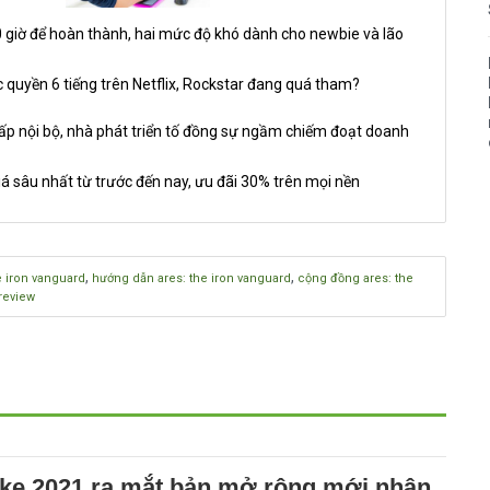
giờ để hoàn thành, hai mức độ khó dành cho newbie và lão
 quyền 6 tiếng trên Netflix, Rockstar đang quá tham?
nội bộ, nhà phát triển tố đồng sự ngầm chiếm đoạt doanh
á sâu nhất từ trước đến nay, ưu đãi 30% trên mọi nền
,
,
he iron vanguard
hướng dẫn ares: the iron vanguard
cộng đồng ares: the
preview
ke 2021 ra mắt bản mở rộng mới nhân