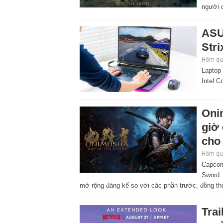
người 
ASU
Stri
Hôm qua
Laptop
Intel C
Oni
giờ
cho 
Hôm qua
Capcom
Sword. 
mở rộng đáng kể so với các phần trước, đồng thờ
Tra