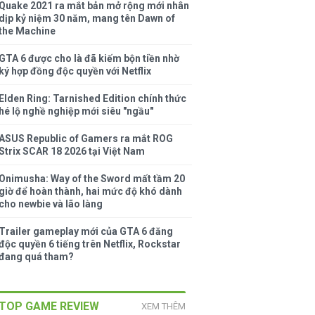
Quake 2021 ra mắt bản mở rộng mới nhân
dịp kỷ niệm 30 năm, mang tên Dawn of
the Machine
GTA 6 được cho là đã kiếm bộn tiền nhờ
ký hợp đồng độc quyền với Netflix
Elden Ring: Tarnished Edition chính thức
hé lộ nghề nghiệp mới siêu "ngầu"
ASUS Republic of Gamers ra mắt ROG
Strix SCAR 18 2026 tại Việt Nam
Onimusha: Way of the Sword mất tầm 20
giờ để hoàn thành, hai mức độ khó dành
cho newbie và lão làng
Trailer gameplay mới của GTA 6 đăng
độc quyền 6 tiếng trên Netflix, Rockstar
đang quá tham?
TOP GAME REVIEW
XEM THÊM