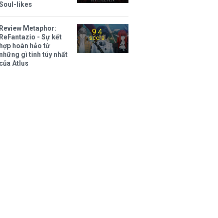
Soul-likes
Review Metaphor:
9.4
ReFantazio - Sự kết
score
hợp hoàn hảo từ
những gì tinh túy nhất
của Atlus