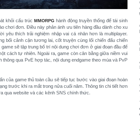
oát khỏi cấu trúc
hành động truyền thống để tái sinh
MMORPG
ào chơi đơn. Điều này phản ánh ưu tiên hàng đầu dành cho xu
 yêu thích trải nghiệm nhập vai cá nhân hơn là multiplayer.
g bối cảnh cận tương lai, cốt truyện cùng lối chiến đấu chiến
game sẽ tập trung bố trí nội dung chơi đơn ở giai đoạn đầu để
ột cách tự nhiên. Ngoài ra, game còn cân bằng giữa niềm vui
anh thông qua PvE hợp tác, nội dung endgame theo mùa và PvP
ẩn của game thủ toàn cầu sẽ tiếp tục bước vào giai đoạn hoàn
ạng trước khi ra mắt trong nửa cuối năm. Thông tin chi tiết hơn
tra qua website và các kênh SNS chính thức.