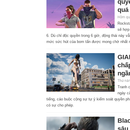
quyề
quá
Hôm qua
Rocksta
sẽ hợp
6. Dù chỉ độc quyền trong 6 giờ, động thái này 
mức sức hút của bom tấn được mong chờ nhất 
GIA
chấp
ngầ
Thứ năm
Tranh 
ngày cà
tiếng, cáo buộc cộng sự tự ý kiểm soát quyền ph
có sự cho phép.
Bla
sâu 