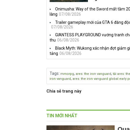
Onimusha: Way of the Sword mất tầm 20 
làng
07/08/2026
Trailer gameplay mới của GTA 6 đăng độc
07/08/2026
GIANTESS PLAYGROUND vướng tranh chấp 
thu
06/08/2026
Black Myth: Wukong xác nhận đợt giảm gi
tảng
06/08/2026
Tags
:
,
,
mmorpg
ares: the iron vanguard
tải ares: t
,
iron vanguard
ares: the iron vanguard global early 
Chia sẻ trang này
TIN MỚI NHẤT
Qua