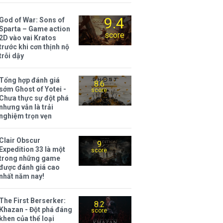
9.4
God of War: Sons of
Sparta – Game action
score
2D vào vai Kratos
trước khi cơn thịnh nộ
trỗi dậy
Tổng hợp đánh giá
8.6
sớm Ghost of Yotei -
score
Chưa thực sự đột phá
nhưng vẫn là trải
nghiệm trọn vẹn
Clair Obscur
9
Expedition 33 là một
score
trong những game
được đánh giá cao
nhất năm nay!
The First Berserker:
8.2
Khazan - Đột phá đáng
score
khen của thể loại