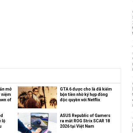
bản mở
GTA 6 được cho là đã kiếm
ỷ niệm
bộn tiền nhờ ký hợp đồng
awn of
độc quyền với Netflix
ed
ASUS Republic of Gamers
 lộ
ra mắt ROG Strix SCAR 18
u
2026 tại Việt Nam