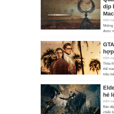
dịp
Mac
Hôm nay
Những 
được n
GTA
hợp
Hôm nay
Thỏa th
thể ma
triệu b
Elde
hé l
Hôm nay
Bản đặ
chiến b