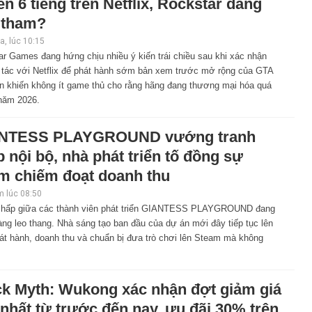
n 6 tiếng trên Netflix, Rockstar đang
 tham?
, lúc 10:15
r Games đang hứng chịu nhiều ý kiến trái chiều sau khi xác nhận
 tác với Netflix để phát hành sớm bản xem trước mở rộng của GTA
vẫn khiến không ít game thủ cho rằng hãng đang thương mại hóa quá
năm 2026.
NTESS PLAYGROUND vướng tranh
 nội bộ, nhà phát triển tố đồng sự
m chiếm đoạt doanh thu
 lúc 08:50
chấp giữa các thành viên phát triển GIANTESS PLAYGROUND đang
ng leo thang. Nhà sáng tạo ban đầu của dự án mới đây tiếp tục lên
át hành, doanh thu và chuẩn bị đưa trò chơi lên Steam mà không
ck Myth: Wukong xác nhận đợt giảm giá
nhất từ trước đến nay, ưu đãi 30% trên