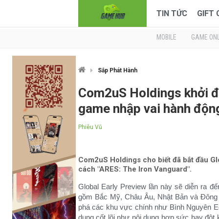
TIN TỨC
GIFT
MOBILE
GAME ONL
Sắp Phát Hành
Com2uS Holdings khởi đ
game nhập vai hành độn
Phiêu Vũ
Com2uS Holdings cho biết đã bắt đầu Gl
cách "ARES: The Iron Vanguard".
Global Early Preview lần này sẽ diễn ra đ
gồm Bắc Mỹ, Châu Âu, Nhật Bản và Đông 
phá các khu vực chính như Bình Nguyên Ed
dung cốt lõi như nội dung hợp sức hay đột