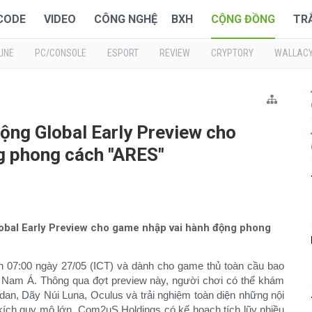
 CODE
VIDEO
CÔNG NGHỆ
BXH
CỘNG ĐỒNG
TR
INE
PC/CONSOLE
ESPORT
REVIEW
CRYPTORY
WALLAC
ộng Global Early Preview cho
g phong cách "ARES"
obal Early Preview cho game nhập vai hành động phong
ến 07:00 ngày 27/05 (ICT) và dành cho game thủ toàn cầu bao
Nam Á. Thông qua đợt preview này, người chơi có thể khám
an, Dãy Núi Luna, Oculus và trải nghiệm toàn diện những nội
 kích quy mô lớn. Com2uS Holdings có kế hoạch tích lũy nhiều