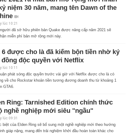
 kỷ niệm 30 năm, mang tên Dawn of the
hine
 lúc 10:21
người đã sở hữu phiên bản Quake được nâng cấp năm 2021 sẽ
hận miễn phí bản mở rộng mới này.
 6 được cho là đã kiếm bộn tiền nhờ ký
 đồng độc quyền với Netflix
 lúc 10:11
uận phát sóng độc quyền trước vài giờ với Netflix được cho là có
ng về cho Rockstar khoản tiền tương đương doanh thu từ khoảng 1
ản GTA6.
n Ring: Tarnished Edition chính thức
ộ nghề nghiệp mới siêu "ngầu"
 lúc 09:31
c biệt của Elden Ring sẽ bổ sung một nghề nghiệp mới theo hướng
inh giáp nặng, mang đến trải nghiệm khởi đầu hoàn toàn khác cho