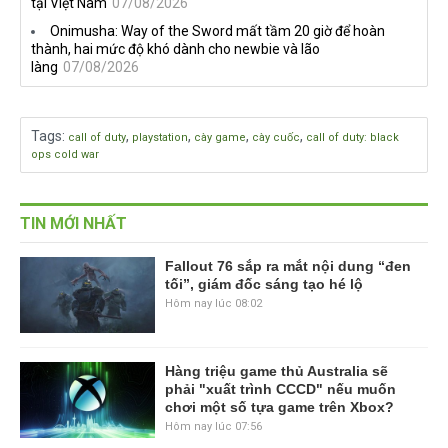
tại Việt Nam
07/08/2026
Onimusha: Way of the Sword mất tầm 20 giờ để hoàn
thành, hai mức độ khó dành cho newbie và lão
làng
07/08/2026
Tags
:
,
,
,
,
call of duty
playstation
cày game
cày cuốc
call of duty: black
ops cold war
TIN MỚI NHẤT
Fallout 76 sắp ra mắt nội dung “đen
tối”, giám đốc sáng tạo hé lộ
Hôm nay lúc 08:02
Hàng triệu game thủ Australia sẽ
phải "xuất trình CCCD" nếu muốn
chơi một số tựa game trên Xbox?
Hôm nay lúc 07:56