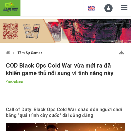
Tâm Sự Gamer
COD Black Ops Cold War vừa mới ra đã
khiến game thủ nổi sung vì tính năng này
Yaezakura
Call of Duty: Black Ops Cold War chào đón người chơi
bằng "quá trình cày cuốc" dài đằng đẵng