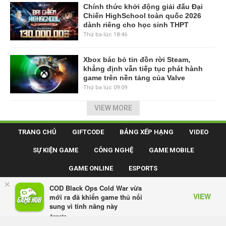
Chính thức khởi động giải đấu Đại
Chiến HighSchool toàn quốc 2026
dành riêng cho học sinh THPT
Thứ ba lúc 18:46
Xbox bác bỏ tin đồn rời Steam,
khẳng định vẫn tiếp tục phát hành
game trên nền tảng của Valve
Thứ ba lúc 09:09
VIEW MORE
TRANG CHỦ
GIFTCODE
BẢNG XẾP HẠNG
VIDEO
SỰ KIỆN GAME
CÔNG NGHỆ
GAME MOBILE
GAME ONLINE
ESPORTS
×
COD Black Ops Cold War vừa
VIEW
mới ra đã khiến game thủ nổi
Mạng Xã Hội GameHub.vn - Mạng xã hội dành cho game thủ Việt.
sung vì tính năng này
Giấy phép số: 505/GP-BTTTT do Bộ Thông tin và Truyền thông cấp ngày
Appota
16/10/2017.
FREE - In Google Play
Đơn vị chủ quản: Công ty cổ phần Adsota.