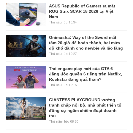
ASUS Republic of Gamers ra mắt
ROG Strix SCAR 18 2026 tại Việt
Nam
Thứ sáu lúc 10:34
Onimusha: Way of the Sword mất
tầm 20 giờ để hoàn thành, hai mức
độ khó dành cho newbie và lão làng
Thứ sáu lúc 10:27
Trailer gameplay mới của GTA 6
đăng độc quyền 6 tiếng trên Netflix,
Rockstar đang quá tham?
Thứ sáu lúc 10:15
GIANTESS PLAYGROUND vướng
tranh chấp nội bộ, nhà phát triển tố
đồng sự ngầm chiếm đoạt doanh
thu
Thứ năm lúc 08:50