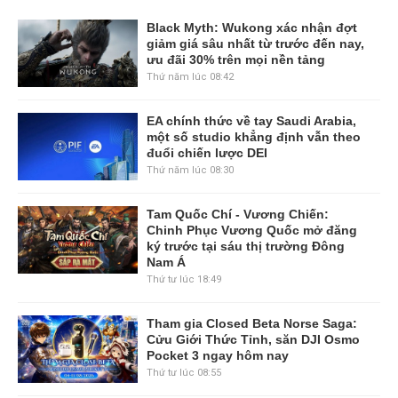
Black Myth: Wukong xác nhận đợt
giảm giá sâu nhất từ trước đến nay,
ưu đãi 30% trên mọi nền tảng
Thứ năm lúc 08:42
EA chính thức về tay Saudi Arabia,
một số studio khẳng định vẫn theo
đuổi chiến lược DEI
Thứ năm lúc 08:30
Tam Quốc Chí - Vương Chiến:
Chinh Phục Vương Quốc mở đăng
ký trước tại sáu thị trường Đông
Nam Á
Thứ tư lúc 18:49
Tham gia Closed Beta Norse Saga:
Cửu Giới Thức Tỉnh, săn DJI Osmo
Pocket 3 ngay hôm nay
Thứ tư lúc 08:55