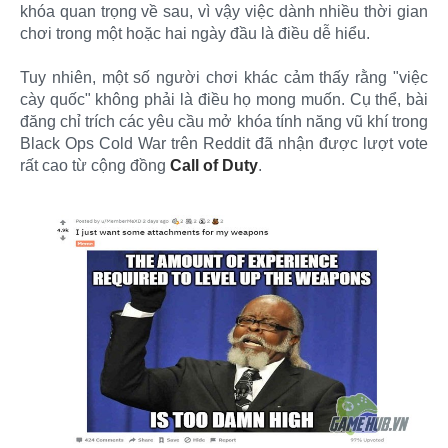
khóa quan trọng về sau, vì vậy việc dành nhiều thời gian
chơi trong một hoặc hai ngày đầu là điều dễ hiểu.
Tuy nhiên, một số người chơi khác cảm thấy rằng "việc
cày quốc" không phải là điều họ mong muốn. Cụ thể, bài
đăng chỉ trích các yêu cầu mở khóa tính năng vũ khí trong
Black Ops Cold War trên Reddit đã nhận được lượt vote
rất cao từ cộng đồng
Call of Duty
.