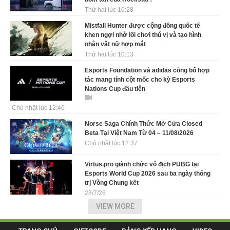
Thứ hai lúc 10:28
Mistfall Hunter được cộng đồng quốc tế
khen ngợi nhờ lối chơi thú vị và tạo hình
nhân vật nữ hợp mắt
Thứ hai lúc 10:13
Esports Foundation và adidas công bố hợp
tác mang tính cột mốc cho kỳ Esports
Nations Cup đầu tiên
Chủ nhật lúc 12:46
Norse Saga Chính Thức Mở Cửa Closed
Beta Tại Việt Nam Từ 04 – 11/08/2026
Chủ nhật lúc 12:37
Virtus.pro giành chức vô địch PUBG tại
Esports World Cup 2026 sau ba ngày thống
trị Vòng Chung kết
28/7/26
VIEW MORE