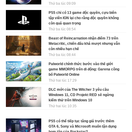
Thứ ba lúc 09:09
PS5 chỉ có 13 game độc quyền, cựu biên
tập viên IGN lại cho rằng độc quyền không
còn quá quan trọng
Thứ ba lúc 08:54
Beast of Reincarnation nhận điểm 73 trên
Metacritic, chiến đấu khá mượt nhưng vẫn
còn nhiều hạn chế
Thứ ba lúc 08:44
Palworld chính thức bước vào thế giới
game MMORPG trên di động: Garena công
bố Palworld Online
Thứ hai lúc 17:29
DLC mới của The Witcher 3 yêu cầu
Windows 11, CD Projekt RED sẽ ngừng
kiểm thử trên Windows 10
Thứ hai lúc 10:35
PS5 có thể tiếp tục tăng giá trước thềm
GTA 6, Sony và Microsoft muốn tận dụng
bom tấn của Rockstar?