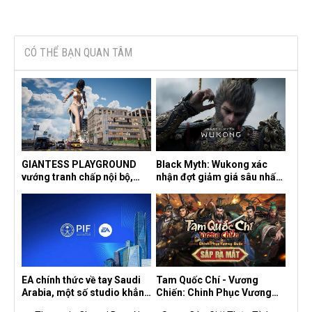
CÓ THỂ BẠN QUAN TÂM
GIANTESS PLAYGROUND
Black Myth: Wukong xác
vướng tranh chấp nội bộ,
nhận đợt giảm giá sâu nhất
nhà phát triển tố đồng sự
từ trước đến nay, ưu đãi 30%
ngầm chiếm đoạt doanh thu
trên mọi nền tảng
EA chính thức về tay Saudi
Tam Quốc Chí - Vương
Arabia, một số studio khẳng
Chiến: Chinh Phục Vương
định vẫn theo đuổi chiến
Quốc mở đăng ký trước tại