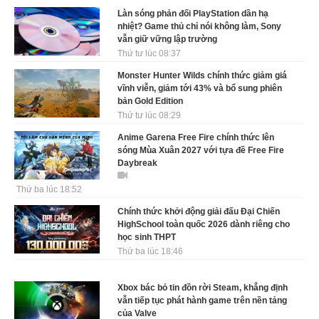
Làn sóng phản đối PlayStation dần hạ
nhiệt? Game thủ chỉ nói không làm, Sony
vẫn giữ vững lập trường
Thứ tư lúc 08:37
Monster Hunter Wilds chính thức giảm giá
vĩnh viễn, giảm tới 43% và bổ sung phiên
bản Gold Edition
Thứ tư lúc 08:29
Anime Garena Free Fire chính thức lên
sóng Mùa Xuân 2027 với tựa đề Free Fire
Daybreak
Thứ ba lúc 18:52
Chính thức khởi động giải đấu Đại Chiến
HighSchool toàn quốc 2026 dành riêng cho
học sinh THPT
Thứ ba lúc 18:46
Xbox bác bỏ tin đồn rời Steam, khẳng định
vẫn tiếp tục phát hành game trên nền tảng
của Valve