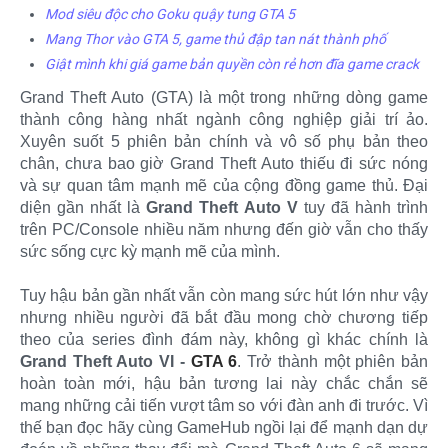
Mod siêu độc cho Goku quậy tung GTA 5
Mang Thor vào GTA 5, game thủ đập tan nát thành phố
Giật mình khi giá game bản quyền còn rẻ hơn đĩa game crack
Grand Theft Auto (GTA) là một trong những dòng game
thành công hàng nhất ngành công nghiệp giải trí ảo.
Xuyên suốt 5 phiên bản chính và vô số phụ bản theo
chân, chưa bao giờ Grand Theft Auto thiếu đi sức nóng
và sự quan tâm mạnh mẽ của cộng đồng game thủ. Đại
diện gần nhất là
Grand Theft Auto V
tuy đã hành trình
trên PC/Console nhiều năm nhưng đến giờ vẫn cho thấy
sức sống cực kỳ mạnh mẽ của mình.
Tuy hậu bản gần nhất vẫn còn mang sức hút lớn như vậy
nhưng nhiều người đã bắt đầu mong chờ chương tiếp
theo của series đình đám này, không gì khác chính là
Grand Theft Auto VI -
GTA 6
. Trở thành một phiên bản
hoàn toàn mới, hậu bản tương lai này chắc chắn sẽ
mang những cải tiến vượt tâm so với đàn anh đi trước. Vì
thế bạn đọc hãy cùng GameHub ngồi lại để mạnh dạn dự