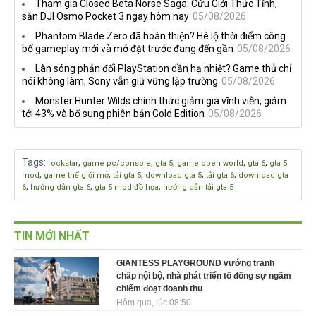
Tham gia Closed Beta Norse Saga: Cửu Giới Thức Tỉnh,
lược DEI
sáu thị trường Đông Nam Á
săn DJI Osmo Pocket 3 ngay hôm nay
05/08/2026
Phantom Blade Zero đã hoàn thiện? Hé lộ thời điểm công
bố gameplay mới và mở đặt trước đang đến gần
05/08/2026
Làn sóng phản đối PlayStation dần hạ nhiệt? Game thủ chỉ
nói không làm, Sony vẫn giữ vững lập trường
05/08/2026
Monster Hunter Wilds chính thức giảm giá vĩnh viễn, giảm
tới 43% và bổ sung phiên bản Gold Edition
05/08/2026
Tags
:
,
,
,
,
,
rockstar
game pc/console
gta 5
game open world
gta 6
gta 5
,
,
,
,
,
mod
game thế giới mở
tải gta 5
download gta 5
tải gta 6
download gta
,
,
,
6
hướng dẫn gta 6
gta 5 mod đồ họa
hướng dẫn tải gta 5
TIN MỚI NHẤT
GIANTESS PLAYGROUND vướng tranh
chấp nội bộ, nhà phát triển tố đồng sự ngầm
chiếm đoạt doanh thu
Hôm qua, lúc 08:50