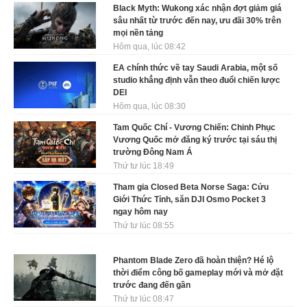
Black Myth: Wukong xác nhận đợt giảm giá
sâu nhất từ trước đến nay, ưu đãi 30% trên
mọi nền tảng
Hôm qua, lúc 08:42
EA chính thức về tay Saudi Arabia, một số
studio khẳng định vẫn theo đuổi chiến lược
DEI
Hôm qua, lúc 08:30
Tam Quốc Chí - Vương Chiến: Chinh Phục
Vương Quốc mở đăng ký trước tại sáu thị
trường Đông Nam Á
Thứ tư lúc 18:49
Tham gia Closed Beta Norse Saga: Cửu
Giới Thức Tỉnh, săn DJI Osmo Pocket 3
ngay hôm nay
Thứ tư lúc 08:55
Phantom Blade Zero đã hoàn thiện? Hé lộ
thời điểm công bố gameplay mới và mở đặt
trước đang đến gần
Thứ tư lúc 08:47