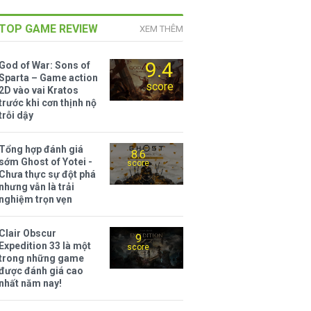
TOP GAME REVIEW
XEM THÊM
9.4
God of War: Sons of
Sparta – Game action
score
2D vào vai Kratos
trước khi cơn thịnh nộ
trỗi dậy
Tổng hợp đánh giá
8.6
sớm Ghost of Yotei -
score
Chưa thực sự đột phá
nhưng vẫn là trải
nghiệm trọn vẹn
Clair Obscur
9
Expedition 33 là một
score
trong những game
được đánh giá cao
nhất năm nay!