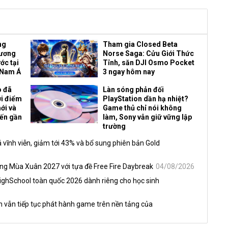
ng
Tham gia Closed Beta
Vương
Norse Saga: Cửu Giới Thức
ớc tại
Tỉnh, săn DJI Osmo Pocket
 Nam Á
3 ngay hôm nay
o đã
Làn sóng phản đối
ời điểm
PlayStation dần hạ nhiệt?
ới và
Game thủ chỉ nói không
đến gần
làm, Sony vẫn giữ vững lập
trường
 vĩnh viễn, giảm tới 43% và bổ sung phiên bản Gold
óng Mùa Xuân 2027 với tựa đề Free Fire Daybreak
04/08/2026
HighSchool toàn quốc 2026 dành riêng cho học sinh
h vẫn tiếp tục phát hành game trên nền tảng của