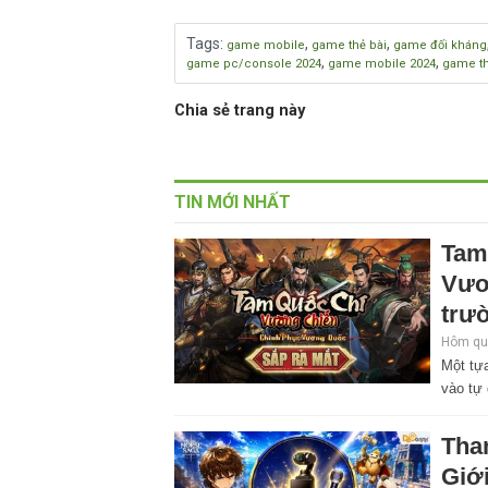
Tags
:
,
,
game mobile
game thẻ bài
game đối kháng
,
,
game pc/console 2024
game mobile 2024
game th
Chia sẻ trang này
TIN MỚI NHẤT
Tam
Vươ
trư
Hôm qua
Một tựa
vào tự 
Tha
Giớ