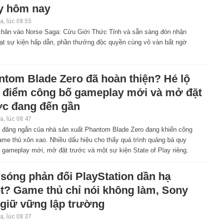
y hôm nay
, lúc 08:55
hân vào Norse Saga: Cửu Giới Thức Tỉnh và sẵn sàng đón nhận
oạt sự kiện hấp dẫn, phần thưởng độc quyền cùng vô vàn bất ngờ
ntom Blade Zero đã hoàn thiện? Hé lộ
i điểm công bố gameplay mới và mở đặt
ớc đang đến gần
, lúc 08:47
i đăng ngắn của nhà sản xuất Phantom Blade Zero đang khiến cộng
me thủ xôn xao. Nhiều dấu hiệu cho thấy quá trình quảng bá quy
 gameplay mới, mở đặt trước và một sự kiện State of Play riêng.
sóng phản đối PlayStation dần hạ
ệt? Game thủ chỉ nói không làm, Sony
 giữ vững lập trường
, lúc 08:37