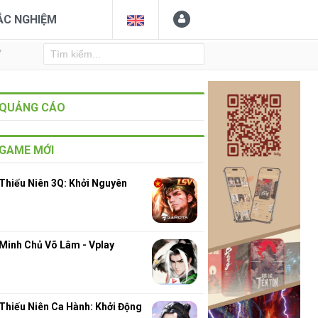
ẮC NGHIỆM
Y
QUẢNG CÁO
GAME MỚI
Thiếu Niên 3Q: Khởi Nguyên
Minh Chủ Võ Lâm - Vplay
Thiếu Niên Ca Hành: Khởi Động