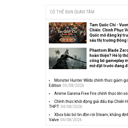
CÓ THỂ BẠN QUAN TÂM
Tam Quốc Chí - Vươ
Chiến: Chinh Phục 
Quốc mở đăng ký trư
sáu thị trường Đông
Phantom Blade Zer
hoàn thiện? Hé lộ th
công bố gameplay m
mở đặt trước đang 
Monster Hunter Wilds chính thức giảm giá
Edition
05/08/2026
Anime Garena Free Fire chính thức lên s
Chính thức khởi động giải đấu Đại Chiến 
THPT
04/08/2026
Xbox bác bỏ tin đồn rời Steam, khẳng địn
Valve
04/08/2026