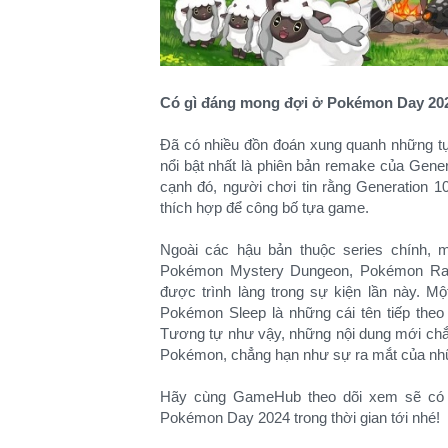
Có gì đáng mong đợi ở Pokémon Day 20
Đã có nhiều đồn đoán xung quanh những tự
nổi bật nhất là phiên bản remake của Gene
cạnh đó, người chơi tin rằng Generation 
thích hợp để công bố tựa game.
Ngoài các hậu bản thuộc series chính, 
Pokémon Mystery Dungeon, Pokémon Ra
được trình làng trong sự kiện lần này.
Pokémon Sleep là những cái tên tiếp theo
Tương tự như vậy, những nội dung mới chắc
Pokémon, chẳng hạn như sự ra mắt của nh
Hãy cùng GameHub theo dõi xem sẽ có t
Pokémon Day 2024 trong thời gian tới nhé!