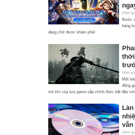
nga
Hôm qua
Bước c
hàng l
đang chờ được khám phá!
Pha
thờ
trư
Hôm qua
Một bà
đồng ga
mô lớn của tựa game sắp chính thức bắt đầu với
Làn 
nhi
vẫn
Hôm qua