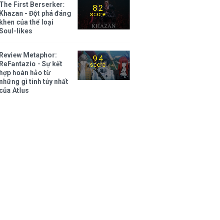
The First Berserker:
8.2
Khazan - Đột phá đáng
score
khen của thể loại
Soul-likes
Review Metaphor:
9.4
ReFantazio - Sự kết
score
hợp hoàn hảo từ
những gì tinh túy nhất
của Atlus