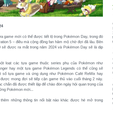
24
a game mới có thể được tiết lộ trong Pokémon Day, trong đó
ration 5 – điều mà cộng đồng fan hâm mộ chờ đợi đã lâu. Bên
10 sẽ được ra mắt trong năm 2024 và Pokémon Day sẽ là dịp
một loạt các tựa game thuộc series phụ của Pokémon như
nger hay một tựa game Pokémon Legends có thể cũng sẽ
 Một số tựa game và ứng dụng như Pokémon Café ReMix hay
 được mong đợi sẽ tiếp cận game thủ vào cuối tháng 2 này.
 chắn đã được thiết lập để chào đón ngày hội quan trọng của
ững Pokémon mới...
hêm những thông tin nổi bật nào khác được hé mở trong