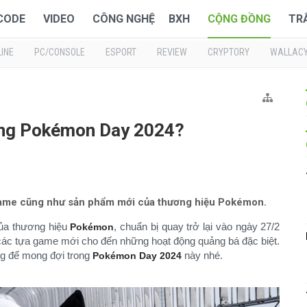
 CODE
VIDEO
CÔNG NGHỆ
BXH
CỘNG ĐỒNG
TR
INE
PC/CONSOLE
ESPORT
REVIEW
CRYPTORY
WALLAC
ong Pokémon Day 2024?
a game cũng như sản phẩm mới của thương hiệu Pokémon.
của thương hiệu
, chuẩn bị quay trở lại vào ngày 27/2
Pokémon
 lộ các tựa game mới cho đến những hoạt động quảng bá đặc biệt.
g để mong đợi trong
này nhé.
Pokémon Day 2024