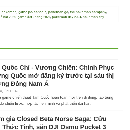
,
,
,
,
,
pokémon
game pc/console
pokémon go
the pokémon company
,
,
,
ẻ bài 2024
game đối kháng 2024
pokémon day 2024
pokémon day
 Quốc Chí - Vương Chiến: Chinh Phục
ng Quốc mở đăng ký trước tại sáu thị
ờng Đông Nam Á
, lúc 18:49
 game chiến thuật Tam Quốc hoàn toàn mới trên di động, tập trung
do chiến lược, hợp tác liên minh và phát triển dài hạn.
m gia Closed Beta Norse Saga: Cửu
i Thức Tỉnh, săn DJI Osmo Pocket 3