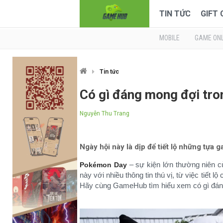
TIN TỨC
GIFT
MOBILE
GAME ONL
Tin tức
Có gì đáng mong đợi tr
Nguyễn Thu Trang
Ngày hội này là dịp để tiết lộ những tự
– sự kiện lớn thường niên 
Pokémon Day
này với nhiều thông tin thú vị, từ việc tiết
Hãy cùng GameHub tìm hiểu xem có gì đán