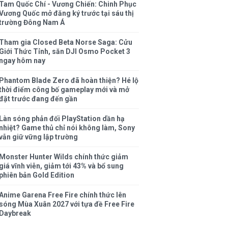
Tam Quốc Chí - Vương Chiến: Chinh Phục
Vương Quốc mở đăng ký trước tại sáu thị
trường Đông Nam Á
Tham gia Closed Beta Norse Saga: Cửu
Giới Thức Tỉnh, săn DJI Osmo Pocket 3
ngay hôm nay
Phantom Blade Zero đã hoàn thiện? Hé lộ
thời điểm công bố gameplay mới và mở
đặt trước đang đến gần
Làn sóng phản đối PlayStation dần hạ
nhiệt? Game thủ chỉ nói không làm, Sony
vẫn giữ vững lập trường
Monster Hunter Wilds chính thức giảm
giá vĩnh viễn, giảm tới 43% và bổ sung
phiên bản Gold Edition
Anime Garena Free Fire chính thức lên
sóng Mùa Xuân 2027 với tựa đề Free Fire
Daybreak