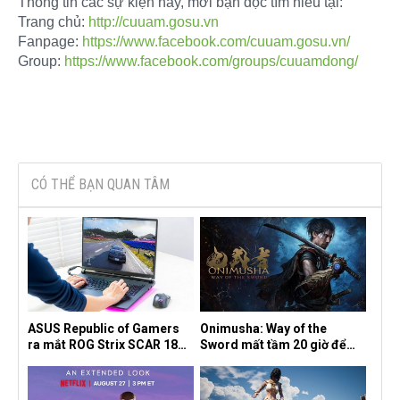
Thông tin các sự kiện này, mời bạn đọc tìm hiểu tại:
Trang chủ:
http://cuuam.gosu.vn
Fanpage:
https://www.facebook.com/cuuam.gosu.vn/
Group:
https://www.facebook.com/groups/cuuamdong/
CÓ THỂ BẠN QUAN TÂM
ASUS Republic of Gamers
Onimusha: Way of the
ra mắt ROG Strix SCAR 18
Sword mất tầm 20 giờ để
2026 tại Việt Nam
hoàn thành, hai mức độ khó
dành cho newbie và lão làng