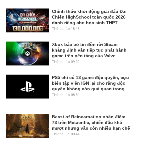
Chính thức khởi động giải đấu Đại
Chiến HighSchool toàn quốc 2026
dành riêng cho học sinh THPT
Thứ ba lúc 18:46
Xbox bác bỏ tin đồn rời Steam,
khẳng định vẫn tiếp tục phát hành
game trên nền tảng của Valve
Thứ ba lúc 09:09
PS5 chỉ có 13 game độc quyền, cựu
biên tập viên IGN lại cho rằng độc
quyền không còn quá quan trọng
Thứ ba lúc 08:54
Beast of Reincarnation nhận điểm
73 trên Metacritic, chiến đấu khá
mượt nhưng vẫn còn nhiều hạn chế
Thứ ba lúc 08:44