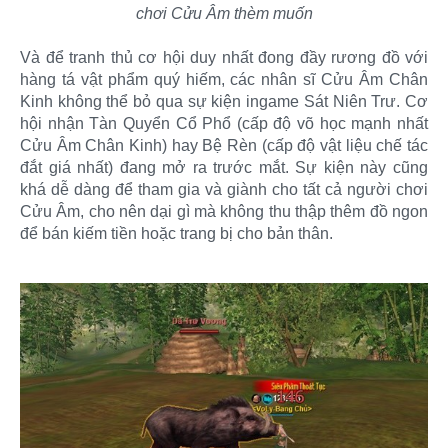
chơi Cửu Âm thèm muốn
Và để tranh thủ cơ hội duy nhất đong đầy rương đồ với
hàng tá vật phẩm quý hiếm, các nhân sĩ Cửu Âm Chân
Kinh không thể bỏ qua sự kiện ingame Sát Niên Trư. Cơ
hội nhận Tàn Quyển Cổ Phổ (cấp độ võ học mạnh nhất
Cửu Âm Chân Kinh) hay Bệ Rèn (cấp độ vật liệu chế tác
đắt giá nhất) đang mở ra trước mắt. Sự kiện này cũng
khá dễ dàng để tham gia và giành cho tất cả người chơi
Cửu Âm, cho nên dại gì mà không thu thập thêm đồ ngon
để bán kiếm tiền hoặc trang bị cho bản thân.