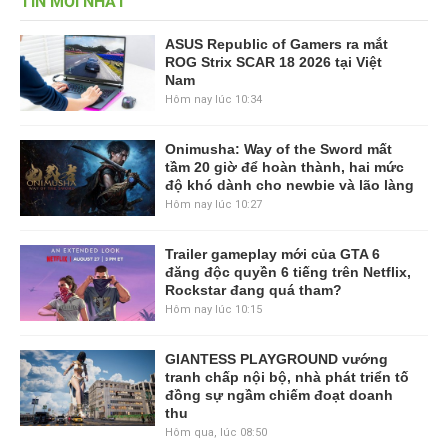
TIN MỚI NHẤT
ASUS Republic of Gamers ra mắt
ROG Strix SCAR 18 2026 tại Việt
Nam
Hôm nay lúc 10:34
Onimusha: Way of the Sword mất
tầm 20 giờ để hoàn thành, hai mức
độ khó dành cho newbie và lão làng
Hôm nay lúc 10:27
Trailer gameplay mới của GTA 6
đăng độc quyền 6 tiếng trên Netflix,
Rockstar đang quá tham?
Hôm nay lúc 10:15
GIANTESS PLAYGROUND vướng
tranh chấp nội bộ, nhà phát triển tố
đồng sự ngầm chiếm đoạt doanh
thu
Hôm qua, lúc 08:50