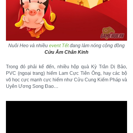
Nuôi Heo và nhiều
event Tết
đang làm nóng cộng đồng
Cửu Âm Chân Kinh
Trong đó phải kể đến, nhiều hộp quà Kỳ Trân Dị Bảo,
PVC (ngoại trang) hiếm Lam Cực Tiên Ông, hay các bộ
võ học cực mạnh cực hiếm như Cửu Cung Kiếm Pháp và
Uyên Ương Song Đao…