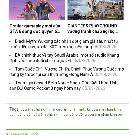
Trailer gameplay mới của
GIANTESS PLAYGROUND
GTA 6 đăng độc quyền 6
vướng tranh chấp nội bộ,
tiếng trên Netflix, Rockstar
nhà phát triển tố đồng sự
Black Myth: Wukong xác nhận đợt giảm giá sâu nhất từ
đang quá tham?
ngầm chiếm đoạt doanh thu
trước đến nay, ưu đãi 30% trên mọi nền tảng
06/08/2026
EA chính thức về tay Saudi Arabia, một số studio khẳng
định vẫn theo đuổi chiến lược DEI
06/08/2026
Tam Quốc Chí - Vương Chiến: Chinh Phục Vương Quốc mở
đăng ký trước tại sáu thị trường Đông Nam Á
05/08/2026
Tham gia Closed Beta Norse Saga: Cửu Giới Thức Tỉnh,
săn DJI Osmo Pocket 3 ngay hôm nay
05/08/2026
Tags
:
,
,
cửu âm chân kinh
tải cửu âm chân kinh
tải cửu âm chân kinh
,
,
pc
hướng dẫn cửu âm chân kinh pc
cộng đồng cửu âm chân kinh pc