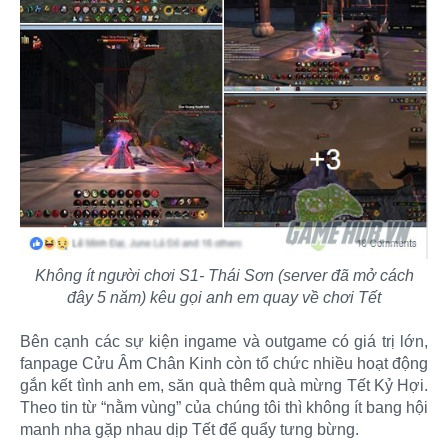
Không ít người chơi S1- Thái Sơn (server đã mở cách
đây 5 năm) kêu gọi anh em quay về chơi Tết
Bên cạnh các sự kiện ingame và outgame có giá trị lớn,
fanpage Cửu Âm Chân Kinh còn tổ chức nhiều hoạt động
gắn kết tình anh em, săn quà thêm quà mừng Tết Kỷ Hợi.
Theo tin từ “nằm vùng” của chúng tôi thì không ít bang hội
manh nha gặp nhau dịp Tết để quẩy tưng bừng.