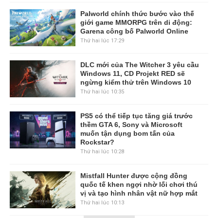
Palworld chính thức bước vào thế
giới game MMORPG trên di động:
Garena công bố Palworld Online
Thứ hai lúc 17:29
DLC mới của The Witcher 3 yêu cầu
Windows 11, CD Projekt RED sẽ
ngừng kiểm thử trên Windows 10
Thứ hai lúc 10:35
PS5 có thể tiếp tục tăng giá trước
thềm GTA 6, Sony và Microsoft
muốn tận dụng bom tấn của
Rockstar?
Thứ hai lúc 10:28
Mistfall Hunter được cộng đồng
quốc tế khen ngợi nhờ lối chơi thú
vị và tạo hình nhân vật nữ hợp mắt
Thứ hai lúc 10:13