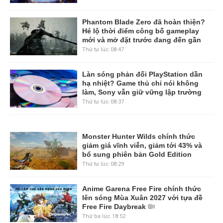
Phantom Blade Zero đã hoàn thiện?
Hé lộ thời điểm công bố gameplay
mới và mở đặt trước đang đến gần
Thứ tư lúc 08:47
Làn sóng phản đối PlayStation dần
hạ nhiệt? Game thủ chỉ nói không
làm, Sony vẫn giữ vững lập trường
Thứ tư lúc 08:37
Monster Hunter Wilds chính thức
giảm giá vĩnh viễn, giảm tới 43% và
bổ sung phiên bản Gold Edition
Thứ tư lúc 08:29
Anime Garena Free Fire chính thức
lên sóng Mùa Xuân 2027 với tựa đề
Free Fire Daybreak
Thứ ba lúc 18:52