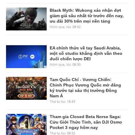
Black Myth: Wukong xác nhận đợt
giảm giá sâu nhất từ trước đến nay,
ưu đãi 30% trên mọi nền tảng
Hôm qua, lúc 08:42
EA chính thức về tay Saudi Arabia,
một số studio khẳng định vẫn theo
đuổi chiến lược DEI
Hôm qua, lúc 08:30
Tam Quốc Chí - Vương Chiến:
Chinh Phục Vương Quốc mở đăng
ký trước tại sáu thị trường Đông
Nam Á
Thứ tư lúc 18:49
Tham gia Closed Beta Norse Saga:
Cửu Giới Thức Tỉnh, săn DJI Osmo
Pocket 3 ngay hôm nay
Thứ tư lúc 08:55