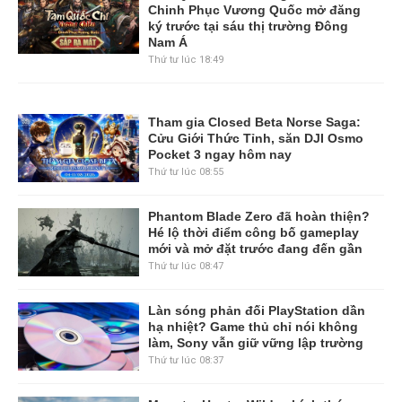
Chinh Phục Vương Quốc mở đăng
ký trước tại sáu thị trường Đông
Nam Á
Thứ tư lúc 18:49
Tham gia Closed Beta Norse Saga:
Cửu Giới Thức Tỉnh, săn DJI Osmo
Pocket 3 ngay hôm nay
Thứ tư lúc 08:55
Phantom Blade Zero đã hoàn thiện?
Hé lộ thời điểm công bố gameplay
mới và mở đặt trước đang đến gần
Thứ tư lúc 08:47
Làn sóng phản đối PlayStation dần
hạ nhiệt? Game thủ chỉ nói không
làm, Sony vẫn giữ vững lập trường
Thứ tư lúc 08:37