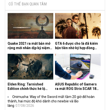
CÓ THỂ BẠN QUAN TÂM
Quake 2021 ra mắt bản mở
GTA 6 được cho là đã kiếm
rộng mới nhân dịp kỷ niệm
bộn tiền nhờ ký hợp đồng
30 năm, mang tên Dawn of
độc quyền với Netflix
the Machine
Elden Ring: Tarnished
ASUS Republic of Gamers
Edition chính thức hé lộ
ra mắt ROG Strix SCAR 18
nghề nghiệp mới siêu "ngầu"
2026 tại Việt Nam
Onimusha: Way of the Sword mất tầm 20 giờ để hoàn
thành, hai mức độ khó dành cho newbie và lão
làng
07/08/2026