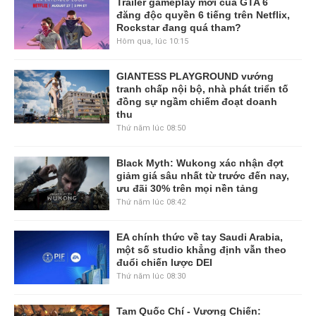
Trailer gameplay mới của GTA 6
đăng độc quyền 6 tiếng trên Netflix,
Rockstar đang quá tham?
Hôm qua, lúc 10:15
GIANTESS PLAYGROUND vướng
tranh chấp nội bộ, nhà phát triển tố
đồng sự ngầm chiếm đoạt doanh
thu
Thứ năm lúc 08:50
Black Myth: Wukong xác nhận đợt
giảm giá sâu nhất từ trước đến nay,
ưu đãi 30% trên mọi nền tảng
Thứ năm lúc 08:42
EA chính thức về tay Saudi Arabia,
một số studio khẳng định vẫn theo
đuổi chiến lược DEI
Thứ năm lúc 08:30
Tam Quốc Chí - Vương Chiến: