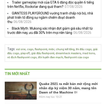
Trailer gameplay mới của GTA 6 đăng độc quyền 6 tiếng
trên Netflix, Rockstar đang quá tham?
07/08/2026
GIANTESS PLAYGROUND vướng tranh chấp nội bộ, nhà
phát triển tố đồng sự ngầm chiếm đoạt doanh
thu
06/08/2026
Black Myth: Wukong xác nhận đợt giảm giá sâu nhất từ
trước đến nay, ưu đãi 30% trên mọi nền tảng
06/08/2026
Tags
:
,
,
,
,
,
,
esl one
csgo
flashpoint
mibr
chung kết tổng
thi đấu csgo
giải
,
,
,
,
,
đấu csgo
play-off
giải đấu flashpoint
dreamhack masters
mad lions
,
,
vô địch flashpoint csgo
đôi tuyển đan mạch
flashpoint của csgo
TIN MỚI NHẤT
Quake 2021 ra mắt bản mở rộng mới
nhân dịp kỷ niệm 30 năm, mang tên
Dawn of the Machine
Hôm nay lúc 10:21