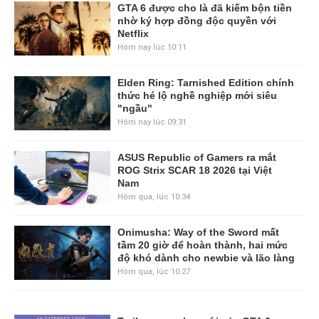
GTA 6 được cho là đã kiếm bộn tiền
nhờ ký hợp đồng độc quyền với
Netflix
Hôm nay lúc 10:11
Elden Ring: Tarnished Edition chính
thức hé lộ nghề nghiệp mới siêu
"ngầu"
Hôm nay lúc 09:31
ASUS Republic of Gamers ra mắt
ROG Strix SCAR 18 2026 tại Việt
Nam
Hôm qua, lúc 10:34
Onimusha: Way of the Sword mất
tầm 20 giờ để hoàn thành, hai mức
độ khó dành cho newbie và lão làng
Hôm qua, lúc 10:27