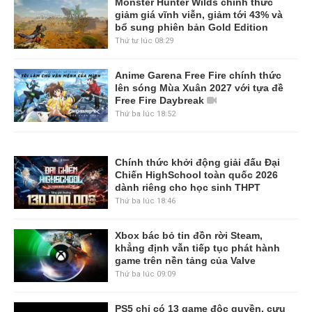
Monster Hunter Wilds chính thức
giảm giá vĩnh viễn, giảm tới 43% và
bổ sung phiên bản Gold Edition
Thứ tư lúc 08:29
Anime Garena Free Fire chính thức
lên sóng Mùa Xuân 2027 với tựa đề
Free Fire Daybreak
Thứ ba lúc 18:52
Chính thức khởi động giải đấu Đại
Chiến HighSchool toàn quốc 2026
dành riêng cho học sinh THPT
Thứ ba lúc 18:46
Xbox bác bỏ tin đồn rời Steam,
khẳng định vẫn tiếp tục phát hành
game trên nền tảng của Valve
Thứ ba lúc 09:09
PS5 chỉ có 13 game độc quyền, cựu