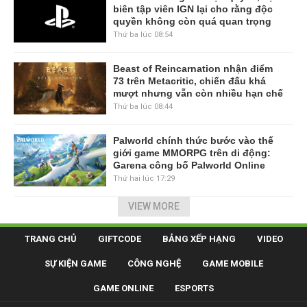
biên tập viên IGN lại cho rằng độc
quyền không còn quá quan trọng
Thứ ba lúc 08:54
Beast of Reincarnation nhận điểm
73 trên Metacritic, chiến đấu khá
mượt nhưng vẫn còn nhiều hạn chế
Thứ ba lúc 08:44
Palworld chính thức bước vào thế
giới game MMORPG trên di động:
Garena công bố Palworld Online
Thứ hai lúc 17:29
VIEW MORE
TRANG CHỦ
GIFTCODE
BẢNG XẾP HẠNG
VIDEO
SỰ KIỆN GAME
CÔNG NGHỆ
GAME MOBILE
GAME ONLINE
ESPORTS