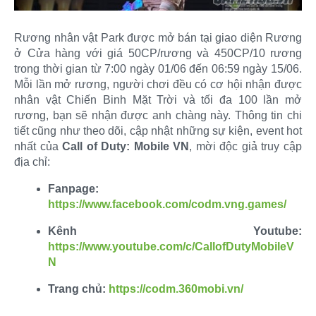
Rương nhân vật Park được mở bán tại giao diện Rương
ở Cửa hàng với giá 50CP/rương và 450CP/10 rương
trong thời gian từ 7:00 ngày 01/06 đến 06:59 ngày 15/06.
Mỗi lần mở rương, người chơi đều có cơ hội nhận được
nhân vật Chiến Binh Mặt Trời và tối đa 100 lần mở
rương, bạn sẽ nhận được anh chàng này. Thông tin chi
tiết cũng như theo dõi, cập nhật những sự kiện, event hot
nhất của
Call of Duty: Mobile VN
, mời độc giả truy cập
địa chỉ:​
Fanpage:
https://www.facebook.com/codm.vng.games/
Kênh Youtube:
https://www.youtube.com/c/CallofDutyMobileV
N
Trang chủ:
https://codm.360mobi.vn/