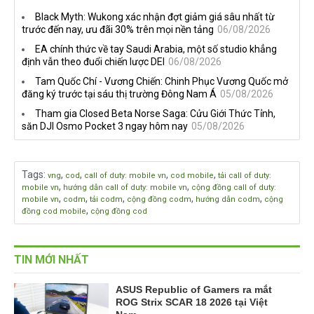
tiếng trên Netflix, Rockstar
nhà phát triển tố đồng sự
Black Myth: Wukong xác nhận đợt giảm giá sâu nhất từ
đang quá tham?
ngầm chiếm đoạt doanh thu
trước đến nay, ưu đãi 30% trên mọi nền tảng
06/08/2026
EA chính thức về tay Saudi Arabia, một số studio khẳng
định vẫn theo đuổi chiến lược DEI
06/08/2026
Tam Quốc Chí - Vương Chiến: Chinh Phục Vương Quốc mở
đăng ký trước tại sáu thị trường Đông Nam Á
05/08/2026
Tham gia Closed Beta Norse Saga: Cửu Giới Thức Tỉnh,
săn DJI Osmo Pocket 3 ngay hôm nay
05/08/2026
Tags
:
,
,
,
,
vng
cod
call of duty: mobile vn
cod mobile
tải call of duty:
,
,
mobile vn
hướng dẫn call of duty: mobile vn
cộng đồng call of duty:
,
,
,
,
,
mobile vn
codm
tải codm
cộng đồng codm
hướng dẫn codm
cộng
,
đồng cod mobile
cộng đồng cod
TIN MỚI NHẤT
ASUS Republic of Gamers ra mắt
ROG Strix SCAR 18 2026 tại Việt