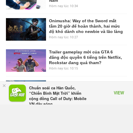
Nam
Hôm nay lúc 10:34
Onimusha: Way of the Sword mất
tầm 20 giờ để hoàn thành, hai mức
độ khó dành cho newbie và lão làng
Hôm nay lúc 10:27
Trailer gameplay mới của GTA 6
đăng độc quyền 6 tiếng trên Netflix,
Rockstar đang quá tham?
Hôm nay lúc 10:15
GIANTESS PLAYGROUND vướng
×
Chuẩn soái ca Hàn Quốc,
tranh chấp nội bộ, nhà phát triển tố
VIEW
“Chiến Binh Mặt Trời” khiến
đồng sự ngầm chiếm đoạt doanh
cộng đồng Call of Duty: Mobile
thu
VN dậy sóng
Hôm qua, lúc 08:50
Appota
FREE - In Google Play
Black Myth: Wukong xác nhận đợt
giảm giá sâu nhất từ trước đến nay,
ưu đãi 30% trên mọi nền tảng