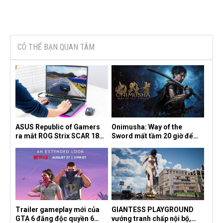
CÓ THỂ BẠN QUAN TÂM
ASUS Republic of Gamers
Onimusha: Way of the
ra mắt ROG Strix SCAR 18
Sword mất tầm 20 giờ để
2026 tại Việt Nam
hoàn thành, hai mức độ khó
dành cho newbie và lão làng
Trailer gameplay mới của
GIANTESS PLAYGROUND
GTA 6 đăng độc quyền 6
vướng tranh chấp nội bộ,