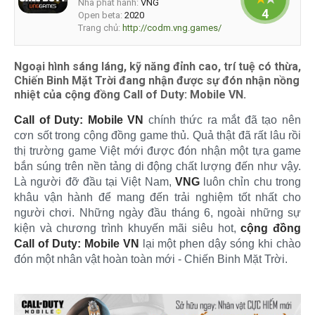
Nhà phát hành:
VNG
4
Open beta:
2020
Trang chủ:
http://codm.vng.games/
Ngoại hình sáng láng, kỹ năng đỉnh cao, trí tuệ có thừa,
Chiến Binh Mặt Trời đang nhận được sự đón nhận nồng
nhiệt của cộng đồng Call of Duty: Mobile VN.
Call of Duty: Mobile VN
chính thức ra mắt đã tạo nên
cơn sốt trong cộng đồng game thủ. Quả thật đã rất lâu rồi
thị trường game Việt mới được đón nhận một tựa game
bắn súng trên nền tảng di động chất lượng đến như vậy.
Là người đỡ đầu tại Việt Nam,
VNG
luôn chỉn chu trong
khâu vận hành để mang đến trải nghiệm tốt nhất cho
người chơi. Những ngày đầu tháng 6, ngoài những sự
kiện và chương trình khuyến mãi siêu hot,
cộng đồng
Call of Duty: Mobile VN
lại một phen dậy sóng khi chào
đón một nhân vật hoàn toàn mới - Chiến Binh Mặt Trời.