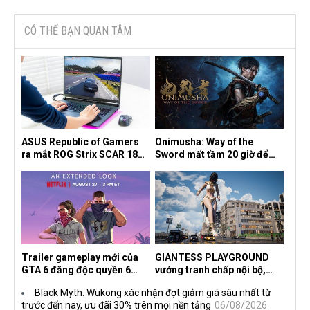
CÓ THỂ BẠN QUAN TÂM
ASUS Republic of Gamers
Onimusha: Way of the
ra mắt ROG Strix SCAR 18
Sword mất tầm 20 giờ để
2026 tại Việt Nam
hoàn thành, hai mức độ khó
dành cho newbie và lão làng
Trailer gameplay mới của
GIANTESS PLAYGROUND
GTA 6 đăng độc quyền 6
vướng tranh chấp nội bộ,
tiếng trên Netflix, Rockstar
nhà phát triển tố đồng sự
Black Myth: Wukong xác nhận đợt giảm giá sâu nhất từ
đang quá tham?
ngầm chiếm đoạt doanh thu
trước đến nay, ưu đãi 30% trên mọi nền tảng
06/08/2026