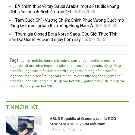
EA chính thức về tay Saudi Arabia, một số studio khẳng
định vẫn theo đuổi chiến lược DEI
06/08/2026
Tam Quốc Chí - Vương Chiến: Chinh Phục Vương Quốc mở
đăng ký trước tại sáu thị trường Đông Nam Á
05/08/2026
Tham gia Closed Beta Norse Saga: Cửu Giới Thức Tỉnh,
săn DJI Osmo Pocket 3 ngay hôm nay
05/08/2026
Tags
:
,
,
,
game mobile
game bắn súng
game fps mobile
crossfire
,
,
,
legends
tải crossfire legends
giftcode crossfire legends
cộng đồng
,
,
crossfire legends
diễn đàn crossfire legends
hướng dẫn crossfire
,
,
,
legends
mẹo crossfire legends
thủ thuật crossfire legends
game thủ
,
,
,
,
crossfire legends
game 2018
game hot 2018
game hay 2018
top game
,
hay 2018
top game hot 2018
TIN MỚI NHẤT
ASUS Republic of Gamers ra mắt ROG
Strix SCAR 18 2026 tại Việt Nam
Hôm qua, lúc 10:34