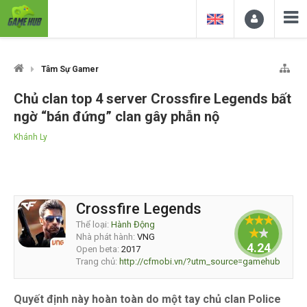
Tâm Sự Gamer
Chủ clan top 4 server Crossfire Legends bất
ngờ “bán đứng” clan gây phẫn nộ
Khánh Ly
Crossfire Legends
Thể loại:
Hành Động
Nhà phát hành:
VNG
4.24
Open beta:
2017
Trang chủ:
http://cfmobi.vn/?utm_source=gamehub
Quyết định này hoàn toàn do một tay chủ clan Police