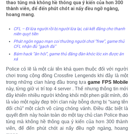
thao túng mà không hề thông qua ý kiến của hơn 300
thành viên, để đến phút chót ai nấy đều ngỡ ngàng,
hoang mang.
CFL – Đi lừa người rồi bị người lừa lại, cái kết đắng cho thanh
niên quỵt tiền
Phát ngôn ngạo mạn coi thường người chơi “free”, game thủ
CFL nhận đủ “gạch đá”
Bám hack “ăn hôi”, game thủ đăng đàn khóc lóc xin được ân
xá
Police có lẽ là một cái tên khá quen thuộc đối với người
chơi trong cộng đồng Crossfire Lengends khi đây là một
trong những clan hàng đầu trong tựa
game FPS Mobile
này, từng giữ vị trí top 4 server . Thế nhưng thông tin mới
đây khiến nhiều người không khỏi một phen giật mình, đó
là vào một ngày đẹp trời clan này bỗng dưng bị “sang tên
đổi chủ” một cách vô cùng chóng vánh. Điều đặc biệt là
quyết định này hoàn toàn do một tay chủ clan Police thao
túng mà không hề thông qua ý kiến của hơn 300 thành
viên, để đến phút chót ai nấy đều ngỡ ngàng, hoang