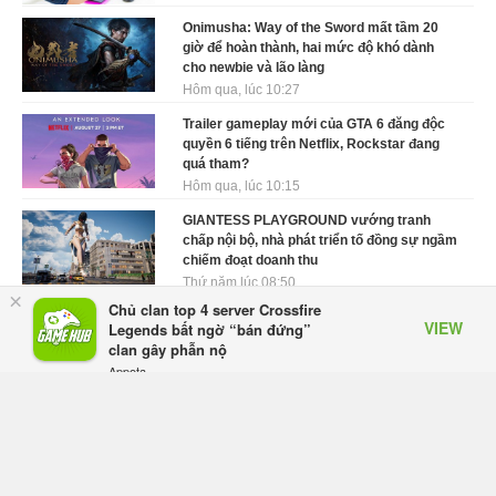
Onimusha: Way of the Sword mất tầm 20
giờ để hoàn thành, hai mức độ khó dành
cho newbie và lão làng
Hôm qua, lúc 10:27
Trailer gameplay mới của GTA 6 đăng độc
quyền 6 tiếng trên Netflix, Rockstar đang
quá tham?
Hôm qua, lúc 10:15
GIANTESS PLAYGROUND vướng tranh
chấp nội bộ, nhà phát triển tố đồng sự ngầm
chiếm đoạt doanh thu
Thứ năm lúc 08:50
×
Chủ clan top 4 server Crossfire
Black Myth: Wukong xác nhận đợt giảm giá
VIEW
Legends bất ngờ “bán đứng”
sâu nhất từ trước đến nay, ưu đãi 30% trên
clan gây phẫn nộ
mọi nền tảng
Appota
Thứ năm lúc 08:42
FREE - In Google Play
EA chính thức về tay Saudi Arabia, một số
studio khẳng định vẫn theo đuổi chiến lược
DEI