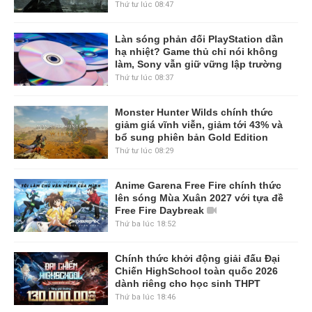
Thứ tư lúc 08:47
Làn sóng phản đối PlayStation dần
hạ nhiệt? Game thủ chỉ nói không
làm, Sony vẫn giữ vững lập trường
Thứ tư lúc 08:37
Monster Hunter Wilds chính thức
giảm giá vĩnh viễn, giảm tới 43% và
bổ sung phiên bản Gold Edition
Thứ tư lúc 08:29
Anime Garena Free Fire chính thức
lên sóng Mùa Xuân 2027 với tựa đề
Free Fire Daybreak
Thứ ba lúc 18:52
Chính thức khởi động giải đấu Đại
Chiến HighSchool toàn quốc 2026
dành riêng cho học sinh THPT
Thứ ba lúc 18:46