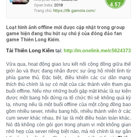
4.57143
Open beta:
2018
Trang chủ:
https://tlk.gamota.com/
Loạt hình ảnh offline mới được cập nhật trong group
game hiện đang thu hút sự chú ý của đông đảo fan
game Thiên Long Kiếm.
Tải Thiên Long Kiếm
tại:
http://m.onelink.me/c5624373
Vừa qua, hoạt động giao lưu kết nối cộng đồng giữa thế
giới ảo và thực đang nhận được sự ủng hộ nhiệt tình từ
phía game thủ. Đặc biệt, điều khiến các cư dân mạng
thích thú chính là sự có mặt của các thành viên tham gia
buổi offline. Nếu như những buổi gặp mặt khác là sự kiện
được một bang hội đứng ra tổ chức thì sẽ không quá kỳ
lạ, nhưng nếu là một buổi offline của một cộng đồng bao
gồm nhiều sever, nhiều bang hội, nhiều thành viên ở các
cụm sever khác nhau, thì lại là một điều hoàn toàn khác.
Nó đã không còn gói gọn trong phạm vi một không gian
nhỏ hẹp của sever riêng biệt nào, mà nó chính là sự gắn