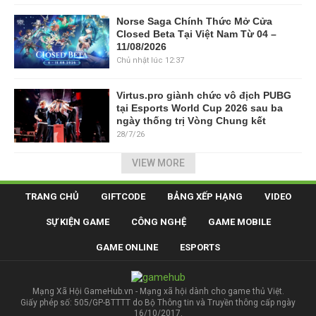
Norse Saga Chính Thức Mở Cửa
Closed Beta Tại Việt Nam Từ 04 –
11/08/2026
Chủ nhật lúc 12:37
Virtus.pro giành chức vô địch PUBG
tại Esports World Cup 2026 sau ba
ngày thống trị Vòng Chung kết
28/7/26
VIEW MORE
TRANG CHỦ
GIFTCODE
BẢNG XẾP HẠNG
VIDEO
SỰ KIỆN GAME
CÔNG NGHỆ
GAME MOBILE
GAME ONLINE
ESPORTS
Mạng Xã Hội GameHub.vn - Mạng xã hội dành cho game thủ Việt.
Giấy phép số: 505/GP-BTTTT do Bộ Thông tin và Truyền thông cấp ngày
16/10/2017.