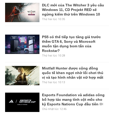
DLC mới của The Witcher 3 yêu cầu
Windows 11, CD Projekt RED sẽ
ngừng kiểm thử trên Windows 10
Thứ hai lúc 10:35
PS5 có thể tiếp tục tăng giá trước
thềm GTA 6, Sony và Microsoft
muốn tận dụng bom tấn của
Rockstar?
Thứ hai lúc 10:28
Mistfall Hunter được cộng đồng
quốc tế khen ngợi nhờ lối chơi thú
vị và tạo hình nhân vật nữ hợp mắt
Thứ hai lúc 10:13
Esports Foundation và adidas công
bố hợp tác mang tính cột mốc cho
kỳ Esports Nations Cup đầu tiên
Chủ nhật lúc 12:46