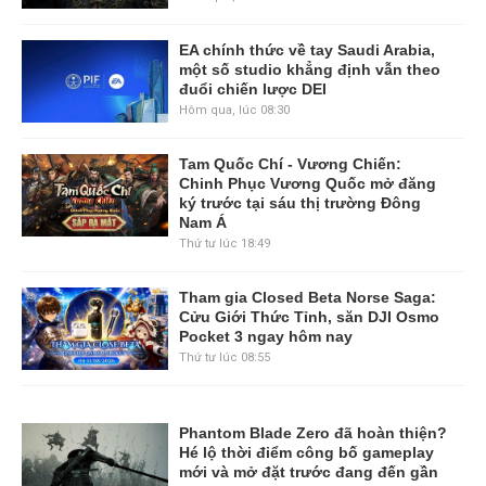
EA chính thức về tay Saudi Arabia,
một số studio khẳng định vẫn theo
đuổi chiến lược DEI
Hôm qua, lúc 08:30
Tam Quốc Chí - Vương Chiến:
Chinh Phục Vương Quốc mở đăng
ký trước tại sáu thị trường Đông
Nam Á
Thứ tư lúc 18:49
Tham gia Closed Beta Norse Saga:
Cửu Giới Thức Tỉnh, săn DJI Osmo
Pocket 3 ngay hôm nay
Thứ tư lúc 08:55
Phantom Blade Zero đã hoàn thiện?
Hé lộ thời điểm công bố gameplay
mới và mở đặt trước đang đến gần