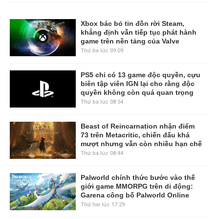
Xbox bác bỏ tin đồn rời Steam,
khẳng định vẫn tiếp tục phát hành
game trên nền tảng của Valve
Thứ ba lúc 09:09
PS5 chỉ có 13 game độc quyền, cựu
biên tập viên IGN lại cho rằng độc
quyền không còn quá quan trọng
Thứ ba lúc 08:54
Beast of Reincarnation nhận điểm
73 trên Metacritic, chiến đấu khá
mượt nhưng vẫn còn nhiều hạn chế
Thứ ba lúc 08:44
Palworld chính thức bước vào thế
giới game MMORPG trên di động:
Garena công bố Palworld Online
Thứ hai lúc 17:29