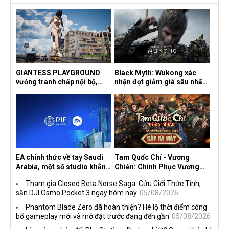
GIANTESS PLAYGROUND
Black Myth: Wukong xác
vướng tranh chấp nội bộ,
nhận đợt giảm giá sâu nhất
nhà phát triển tố đồng sự
từ trước đến nay, ưu đãi 30%
ngầm chiếm đoạt doanh thu
trên mọi nền tảng
EA chính thức về tay Saudi
Tam Quốc Chí - Vương
Arabia, một số studio khẳng
Chiến: Chinh Phục Vương
định vẫn theo đuổi chiến
Quốc mở đăng ký trước tại
Tham gia Closed Beta Norse Saga: Cửu Giới Thức Tỉnh,
lược DEI
sáu thị trường Đông Nam Á
săn DJI Osmo Pocket 3 ngay hôm nay
05/08/2026
Phantom Blade Zero đã hoàn thiện? Hé lộ thời điểm công
bố gameplay mới và mở đặt trước đang đến gần
05/08/2026