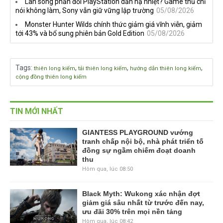
Làn sóng phản đối PlayStation dần hạ nhiệt? Game thủ chỉ
nói không làm, Sony vẫn giữ vững lập trường
05/08/2026
Monster Hunter Wilds chính thức giảm giá vĩnh viễn, giảm
tới 43% và bổ sung phiên bản Gold Edition
05/08/2026
Tags
:
,
,
,
thiên long kiếm
tải thiên long kiếm
hướng dẫn thiên long kiếm
cộng đồng thiên long kiếm
TIN MỚI NHẤT
GIANTESS PLAYGROUND vướng
tranh chấp nội bộ, nhà phát triển tố
đồng sự ngầm chiếm đoạt doanh
thu
Hôm qua, lúc 08:50
Black Myth: Wukong xác nhận đợt
giảm giá sâu nhất từ trước đến nay,
ưu đãi 30% trên mọi nền tảng
Hôm qua, lúc 08:42