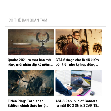
CÓ THỂ BẠN QUAN TÂM
Quake 2021 ra mắt bản mở
GTA 6 được cho là đã kiếm
rộng mới nhân dịp kỷ niệm
bộn tiền nhờ ký hợp đồng
30 năm, mang tên Dawn of
độc quyền với Netflix
the Machine
Elden Ring: Tarnished
ASUS Republic of Gamers
Edition chính thức hé lộ
ra mắt ROG Strix SCAR 18
nghề nghiệp mới siêu "ngầu"
2026 tại Việt Nam