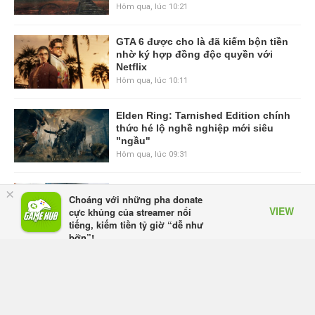
Hôm qua, lúc 10:21
GTA 6 được cho là đã kiếm bộn tiền
nhờ ký hợp đồng độc quyền với
Netflix
Hôm qua, lúc 10:11
Elden Ring: Tarnished Edition chính
thức hé lộ nghề nghiệp mới siêu
"ngầu"
Hôm qua, lúc 09:31
ASUS Republic of Gamers ra mắt
×
Choáng với những pha donate
ROG Strix SCAR 18 2026 tại Việt
VIEW
cực khủng của streamer nổi
Nam
tiếng, kiếm tiền tỷ giờ “dễ như
Thứ sáu lúc 10:34
bỡn”!
Appota
FREE - In Google Play
Onimusha: Way of the Sword mất
tầm 20 giờ để hoàn thành, hai mức
độ khó dành cho newbie và lão làng
Thứ sáu lúc 10:27