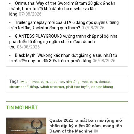
Onimusha: Way of the Sword mất tầm 20 giờ để hoàn
thành, hai mức độ khó dành cho newbie và lão
làng
07/08/2026
Trailer gameplay mới của GTA 6 đăng độc quyền 6 tiếng
trên Netflix, Rockstar đang quá tham?
07/08/2026
GIANTESS PLAYGROUND vướng tranh chấp nội bộ, nhà
phát triển tố đồng sự ngầm chiếm đoạt doanh
thu
06/08/2026
Black Myth: Wukong xác nhận đợt giảm giá sâu nhất từ
trước đến nay, ưu đãi 30% trên mọi nền tảng
06/08/2026
Tags
:
,
,
,
,
,
twitch
livestream
streamer
nền tảng livestream
donate
,
,
,
streamer nổi tiếng
twitch streamer
phát trực tuyến
donate khủng
TIN MỚI NHẤT
Quake 2021 ra mắt bản mở rộng mới
nhân dịp kỷ niệm 30 năm, mang tên
Dawn of the Machine