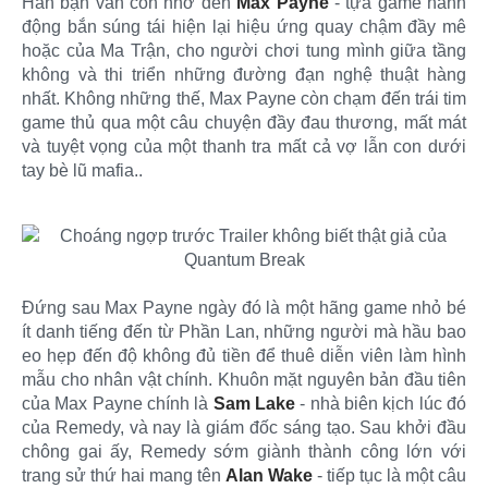
Hẳn bạn vẫn còn nhớ đến
Max Payne
- tựa game hành
động bắn súng tái hiện lại hiệu ứng quay chậm đầy mê
hoặc của Ma Trận, cho người chơi tung mình giữa tầng
không và thi triển những đường đạn nghệ thuật hàng
nhất. Không những thế, Max Payne còn chạm đến trái tim
game thủ qua một câu chuyện đầy đau thương, mất mát
và tuyệt vọng của một thanh tra mất cả vợ lẫn con dưới
tay bè lũ mafia..
Đứng sau Max Payne ngày đó là một hãng game nhỏ bé
ít danh tiếng đến từ Phần Lan, những người mà hầu bao
eo hẹp đến độ không đủ tiền để thuê diễn viên làm hình
mẫu cho nhân vật chính. Khuôn mặt nguyên bản đầu tiên
của Max Payne chính là
Sam Lake
- nhà biên kịch lúc đó
của Remedy, và nay là giám đốc sáng tạo. Sau khởi đầu
chông gai ấy, Remedy sớm giành thành công lớn với
trang sử thứ hai mang tên
Alan Wake
- tiếp tục là một câu