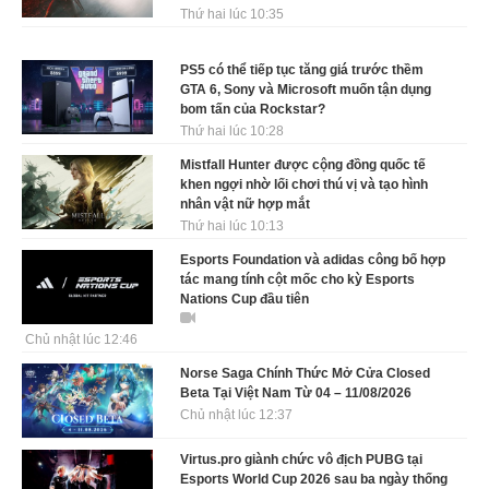
Thứ hai lúc 10:35
PS5 có thể tiếp tục tăng giá trước thềm
GTA 6, Sony và Microsoft muốn tận dụng
bom tấn của Rockstar?
Thứ hai lúc 10:28
Mistfall Hunter được cộng đồng quốc tế
khen ngợi nhờ lối chơi thú vị và tạo hình
nhân vật nữ hợp mắt
Thứ hai lúc 10:13
Esports Foundation và adidas công bố hợp
tác mang tính cột mốc cho kỳ Esports
Nations Cup đầu tiên
Chủ nhật lúc 12:46
Norse Saga Chính Thức Mở Cửa Closed
Beta Tại Việt Nam Từ 04 – 11/08/2026
Chủ nhật lúc 12:37
Virtus.pro giành chức vô địch PUBG tại
Esports World Cup 2026 sau ba ngày thống