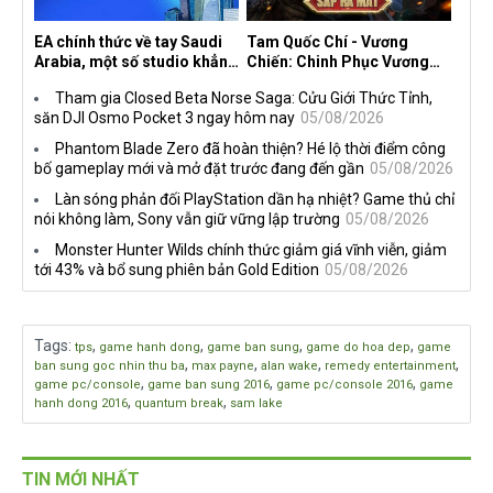
EA chính thức về tay Saudi
Tam Quốc Chí - Vương
Arabia, một số studio khẳng
Chiến: Chinh Phục Vương
định vẫn theo đuổi chiến
Quốc mở đăng ký trước tại
Tham gia Closed Beta Norse Saga: Cửu Giới Thức Tỉnh,
lược DEI
sáu thị trường Đông Nam Á
săn DJI Osmo Pocket 3 ngay hôm nay
05/08/2026
Phantom Blade Zero đã hoàn thiện? Hé lộ thời điểm công
bố gameplay mới và mở đặt trước đang đến gần
05/08/2026
Làn sóng phản đối PlayStation dần hạ nhiệt? Game thủ chỉ
nói không làm, Sony vẫn giữ vững lập trường
05/08/2026
Monster Hunter Wilds chính thức giảm giá vĩnh viễn, giảm
tới 43% và bổ sung phiên bản Gold Edition
05/08/2026
Tags
:
,
,
,
,
tps
game hanh dong
game ban sung
game do hoa dep
game
,
,
,
,
ban sung goc nhin thu ba
max payne
alan wake
remedy entertainment
,
,
,
game pc/console
game ban sung 2016
game pc/console 2016
game
,
,
hanh dong 2016
quantum break
sam lake
TIN MỚI NHẤT