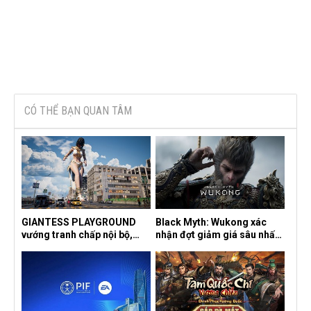
CÓ THỂ BẠN QUAN TÂM
GIANTESS PLAYGROUND
Black Myth: Wukong xác
vướng tranh chấp nội bộ,
nhận đợt giảm giá sâu nhất
nhà phát triển tố đồng sự
từ trước đến nay, ưu đãi 30%
ngầm chiếm đoạt doanh thu
trên mọi nền tảng