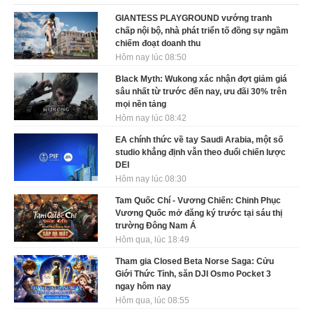
GIANTESS PLAYGROUND vướng tranh
chấp nội bộ, nhà phát triển tố đồng sự ngầm
chiếm đoạt doanh thu
Hôm nay lúc 08:50
Black Myth: Wukong xác nhận đợt giảm giá
sâu nhất từ trước đến nay, ưu đãi 30% trên
mọi nền tảng
Hôm nay lúc 08:42
EA chính thức về tay Saudi Arabia, một số
studio khẳng định vẫn theo đuổi chiến lược
DEI
Hôm nay lúc 08:30
Tam Quốc Chí - Vương Chiến: Chinh Phục
Vương Quốc mở đăng ký trước tại sáu thị
trường Đông Nam Á
Hôm qua, lúc 18:49
Tham gia Closed Beta Norse Saga: Cửu
Giới Thức Tỉnh, săn DJI Osmo Pocket 3
ngay hôm nay
Hôm qua, lúc 08:55