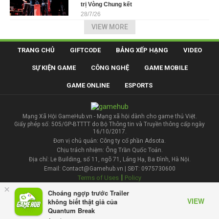
trị Vòng Chung kết
28/7/26
VIEW MORE
TRANG CHỦ
GIFTCODE
BẢNG XẾP HẠNG
VIDEO
SỰ KIỆN GAME
CÔNG NGHỆ
GAME MOBILE
GAME ONLINE
ESPORTS
Mạng Xã Hội GameHub.vn - Mạng xã hội dành cho game thủ Việt.
Giấy phép số: 505/GP-BTTTT do Bộ Thông tin và Truyền thông cấp ngày
16/10/2017.
Đơn vị chủ quản: Công ty cổ phần Adsota.
Chịu trách nhiệm: Ông Trần Quốc Toản.
Địa chỉ: Le Building, số 11, ngõ 71, Láng Hạ, Ba Đình, Hà Nội.
Email: Contact@Gamehub.vn | SĐT: 0975730600
|
Terms of Uses
Policy
×
Choáng ngợp trước Trailer
Liên hệ đăng bài
VIEW
không biết thật giả của
Quantum Break