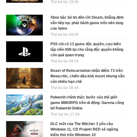
Thứ ba lúc 18:46
Xbox bác bỏ tin đồn rời Steam, khẳng định
vẫn tiếp tục phát hành game trên nền tảng
của Valve
Thứ ba lúc 09:09
PS5 chỉ có 13 game độc quyền, cựu biên
tập viên IGN lại cho rằng độc quyền không
còn quá quan trọng
Thứ ba lúc 08:54
Beast of Reincarnation nhận điểm 73 trên
Metacritic, chiến đấu khá mượt nhưng vẫn
còn nhiều hạn chế
Thứ ba lúc 08:44
Palworld chính thức bước vào thế giới
game MMORPG trên di động: Garena công
bố Palworld Online
Thứ hai lúc 17:29
DLC mới của The Witcher 3 yêu cầu
Windows 11, CD Projekt RED sẽ ngừng
kiểm thử trên Windows 10