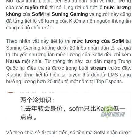
Mới đây trong 1 topic trên Baidu bàn luận về mức lương
của các
tuyển thủ
thì có 1 người đã tiết lộ
mức lương
khủng
của
SofM
tại
Suning Gaming
và người này cũng
đã từng tiết lộ về lương của KkOma nên nguồn thông tin
cũng có độ chính xác.
Theo nhân vật này tiết lộ thì
mức lương của SofM
tại
Suning Gaming không dưới 20 triệu nhân dân tệ, cả giá
trị chuyển nhượng lẫn mức lương của SofM đều chỉ kém
Karsa
một chút. Từ thông tin này, cư dân mạng Trung
Quốc lại điều tra ra được trong buổi
stream
trước đây,
Xiaohu từng tiết lộ hiện tại tuyển thủ đến từ LMS đang
hưởng lương hơn 20 triệu tệ một năm tại Top Esports.
Và theo chia sẻ từ topic trên, số tiền mà SofM nhận được