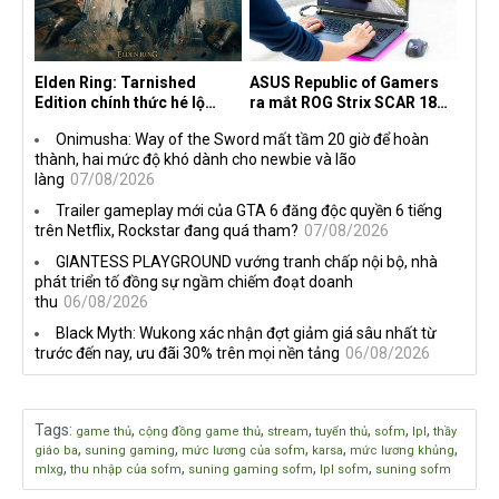
Elden Ring: Tarnished
ASUS Republic of Gamers
Edition chính thức hé lộ
ra mắt ROG Strix SCAR 18
nghề nghiệp mới siêu "ngầu"
2026 tại Việt Nam
Onimusha: Way of the Sword mất tầm 20 giờ để hoàn
thành, hai mức độ khó dành cho newbie và lão
làng
07/08/2026
Trailer gameplay mới của GTA 6 đăng độc quyền 6 tiếng
trên Netflix, Rockstar đang quá tham?
07/08/2026
GIANTESS PLAYGROUND vướng tranh chấp nội bộ, nhà
phát triển tố đồng sự ngầm chiếm đoạt doanh
thu
06/08/2026
Black Myth: Wukong xác nhận đợt giảm giá sâu nhất từ
trước đến nay, ưu đãi 30% trên mọi nền tảng
06/08/2026
Tags
:
,
,
,
,
,
,
game thủ
cộng đồng game thủ
stream
tuyển thủ
sofm
lpl
thầy
,
,
,
,
,
giáo ba
suning gaming
mức lương của sofm
karsa
mức lương khủng
,
,
,
,
mlxg
thu nhập của sofm
suning gaming sofm
lpl sofm
suning sofm