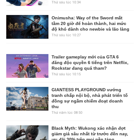
Thứ sáu lúc 10:34
Onimusha: Way of the Sword mất
tầm 20 giờ để hoàn thành, hai mức
độ khó dành cho newbie và lão làng
Thứ sáu lúc 10:27
Trailer gameplay mới của GTA 6
đăng độc quyền 6 tiếng trên Netflix,
Rockstar đang quá tham?
Thứ sáu lúc 10:15
GIANTESS PLAYGROUND vướng
tranh chấp nội bộ, nhà phát triển tố
đồng sự ngầm chiếm đoạt doanh
thu
Thứ năm lúc 08:50
Black Myth: Wukong xác nhận đợt
giảm giá sâu nhất từ trước đến nay,
ưu đãi 30% trên mọi nền tảng