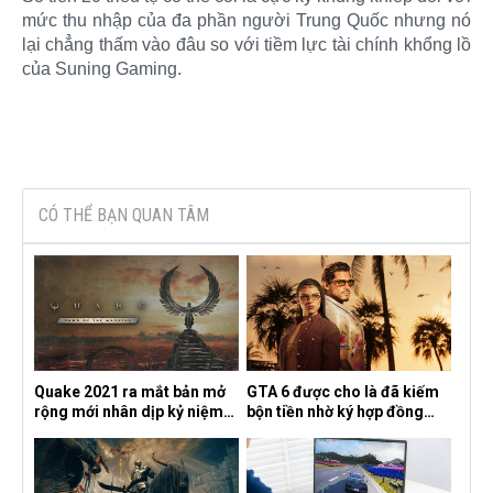
mức thu nhập của đa phần người Trung Quốc nhưng nó
lại chẳng thấm vào đâu so với tiềm lực tài chính khổng lồ
của Suning Gaming.​
CÓ THỂ BẠN QUAN TÂM
Quake 2021 ra mắt bản mở
GTA 6 được cho là đã kiếm
rộng mới nhân dịp kỷ niệm
bộn tiền nhờ ký hợp đồng
30 năm, mang tên Dawn of
độc quyền với Netflix
the Machine