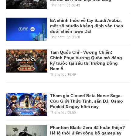
Thứ năm lúc 08:42
EA chính thức về tay Saudi Arabia,
một số studio khẳng định vẫn theo
đuổi chiến lược DEI
Thứ năm lúc 08:30
Tam Quốc Chí - Vương Chiến:
Chinh Phục Vương Quốc mở đăng
ký trước tại sáu thị trường Đông
Nam Á
Thứ tư lúc 18:49
Tham gia Closed Beta Norse Saga:
Cửu Giới Thức Tỉnh, săn DJI Osmo
Pocket 3 ngay hôm nay
Thứ tư lúc 08:55
Phantom Blade Zero đã hoàn thiện?
Hé lộ thời điểm công bố gameplay