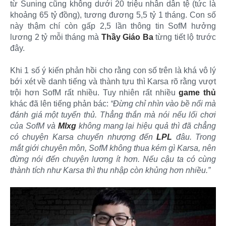
từ Suning cũng không dưới 20 triệu nhân dân tệ (tức là
khoảng 65 tỷ đồng), tương đương 5,5 tỷ 1 tháng. Con số
này thậm chí còn gấp 2,5 lần thông tin SofM hưởng
lương 2 tỷ mỗi tháng mà
Thầy Giáo Ba
từng tiết lộ trước
đây.
Khi 1 số ý kiến phản hồi cho rằng con số trên là khá vô lý
bới xét về danh tiếng và thành tựu thì Karsa rõ rằng vượt
trội hơn SofM rất nhiều. Tuy nhiên rất nhiều
game thủ
khác đã lên tiếng phản bác:
“Đừng chỉ nhìn vào bề nổi mà
đánh giá một tuyển thủ. Thẳng thắn mà nói nếu lối chơi
của SofM và
Mlxg
không mang lại hiệu quả thì đã chẳng
có chuyện Karsa chuyển nhượng đến
LPL
đâu. Trong
mắt giới chuyên môn, SofM không thua kém gì Karsa, nên
đừng nói đến chuyện lương ít hơn. Nếu cậu ta có cùng
thành tích như Karsa thì thu nhập còn khủng hơn nhiều.”