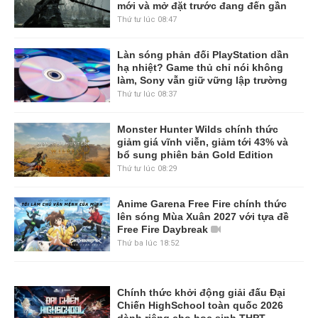
mới và mở đặt trước đang đến gần
Thứ tư lúc 08:47
Làn sóng phản đối PlayStation dần
hạ nhiệt? Game thủ chỉ nói không
làm, Sony vẫn giữ vững lập trường
Thứ tư lúc 08:37
Monster Hunter Wilds chính thức
giảm giá vĩnh viễn, giảm tới 43% và
bổ sung phiên bản Gold Edition
Thứ tư lúc 08:29
Anime Garena Free Fire chính thức
lên sóng Mùa Xuân 2027 với tựa đề
Free Fire Daybreak
Thứ ba lúc 18:52
Chính thức khởi động giải đấu Đại
Chiến HighSchool toàn quốc 2026
dành riêng cho học sinh THPT