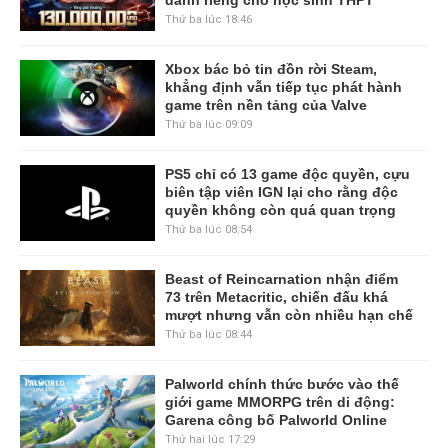
Thứ ba lúc 18:46
Xbox bác bỏ tin đồn rời Steam,
khẳng định vẫn tiếp tục phát hành
game trên nền tảng của Valve
Thứ ba lúc 09:09
PS5 chỉ có 13 game độc quyền, cựu
biên tập viên IGN lại cho rằng độc
quyền không còn quá quan trọng
Thứ ba lúc 08:54
Beast of Reincarnation nhận điểm
73 trên Metacritic, chiến đấu khá
mượt nhưng vẫn còn nhiều hạn chế
Thứ ba lúc 08:44
Palworld chính thức bước vào thế
giới game MMORPG trên di động:
Garena công bố Palworld Online
Thứ hai lúc 17:29