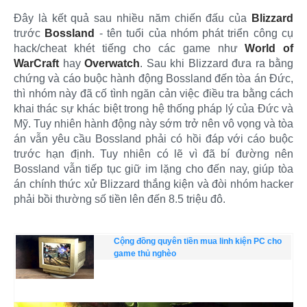
Đây là kết quả sau nhiều năm chiến đấu của
Blizzard
trước
Bossland
- tên tuổi của nhóm phát triển công cụ
hack/cheat khét tiếng cho các game như
World of
WarCraft
hay
Overwatch
. Sau khi Blizzard đưa ra bằng
chứng và cáo buộc hành động Bossland đến tòa án Đức,
thì nhóm này đã cố tình ngăn cản việc điều tra bằng cách
khai thác sự khác biệt trong hệ thống pháp lý của Đức và
Mỹ. Tuy nhiên hành động này sớm trở nên vô vọng và tòa
án vẫn yêu cầu Bossland phải có hồi đáp với cáo buộc
trước hạn định. Tuy nhiên có lẽ vì đã bí đường nên
Bossland vẫn tiếp tục giữ im lặng cho đến nay, giúp tòa
án chính thức xử Blizzard thắng kiện và đòi nhóm hacker
phải bồi thường số tiền lên đến 8.5 triệu đô.
Cộng đồng quyên tiền mua linh kiện PC cho
game thủ nghèo