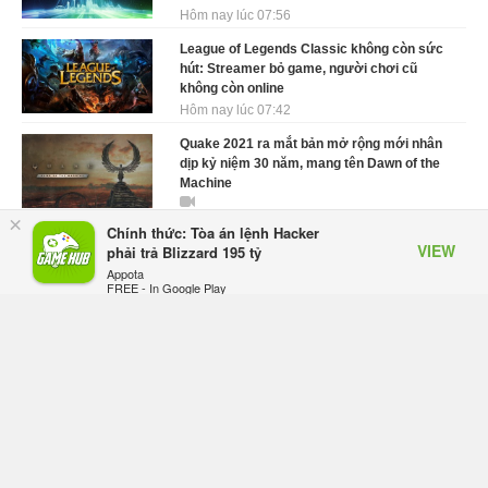
Hôm nay lúc 07:56
League of Legends Classic không còn sức
hút: Streamer bỏ game, người chơi cũ
không còn online
Hôm nay lúc 07:42
Quake 2021 ra mắt bản mở rộng mới nhân
dịp kỷ niệm 30 năm, mang tên Dawn of the
Machine
×
Thứ bảy lúc 10:21
Chính thức: Tòa án lệnh Hacker
VIEW
phải trả Blizzard 195 tỷ
GTA 6 được cho là đã kiếm bộn tiền nhờ ký
Appota
hợp đồng độc quyền với Netflix
FREE - In Google Play
Thứ bảy lúc 10:11
Elden Ring: Tarnished Edition chính thức hé
lộ nghề nghiệp mới siêu "ngầu"
Thứ bảy lúc 09:31
ASUS Republic of Gamers ra mắt ROG
Strix SCAR 18 2026 tại Việt Nam