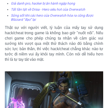
Giả danh pro, hacker bị ăn hành ngập họng
Tất tần tật về Orisa - Hero siêu hot của Overwatch
Sửng sốt khi các hero của Overwatch hóa ra cũng được
Blizzard “đạo” lại
Thật sự với người viết, lý luận của mấy tay sử dụng
hack/cheat trong game là không bao giờ "nuốt nổi". Nếu
chơi game cho phép chúng ta nhận về cảm giác vui
sướng khi vượt qua một thử thách nào đó bằng chính
sức lực bản thân, thì việc hack/cheat chẳng khác nào tự
tước đi niềm vui ấy khỏi tay mình. Còn nói dễ hiểu hơn
thì là tự tay tát vào mặt.