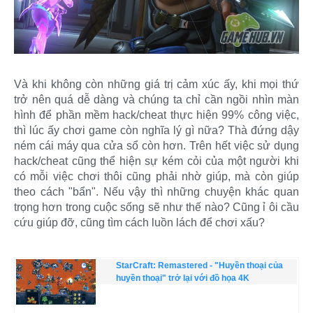
Và khi không còn những giá trị cảm xúc ấy, khi mọi thứ
trở nên quá dễ dàng và chúng ta chỉ cần ngồi nhìn màn
hình để phần mềm hack/cheat thực hiện 99% công việc,
thì lúc ấy chơi game còn nghĩa lý gì nữa? Thà đứng dậy
ném cái máy qua cửa sổ còn hơn. Trên hết việc sử dụng
hack/cheat cũng thể hiện sự kém cỏi của một người khi
có mỗi việc chơi thôi cũng phải nhờ giúp, mà còn giúp
theo cách "bẩn". Nếu vậy thì những chuyện khác quan
trọng hơn trong cuộc sống sẽ như thế nào? Cũng ỉ ôi cầu
cứu giúp đỡ, cũng tìm cách luồn lách để chơi xấu?​
StarCraft: Remastered - "Huyền thoại của
huyền thoại" trở lại với đồ họa 4K