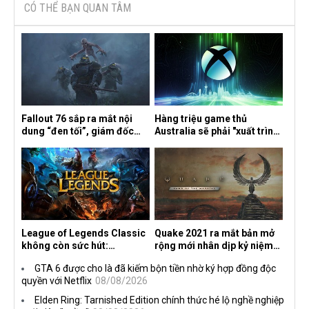
CÓ THỂ BẠN QUAN TÂM
Fallout 76 sắp ra mắt nội
Hàng triệu game thủ
dung “đen tối”, giám đốc
Australia sẽ phải "xuất trình
sáng tạo hé lộ
CCCD" nếu muốn chơi một
số tựa game trên Xbox?
League of Legends Classic
Quake 2021 ra mắt bản mở
không còn sức hút:
rộng mới nhân dịp kỷ niệm
Streamer bỏ game, người
30 năm, mang tên Dawn of
GTA 6 được cho là đã kiếm bộn tiền nhờ ký hợp đồng độc
chơi cũ không còn online
the Machine
quyền với Netflix
08/08/2026
Elden Ring: Tarnished Edition chính thức hé lộ nghề nghiệp