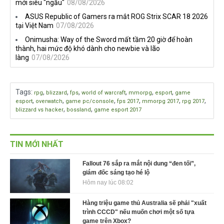
mới siêu "ngầu"
08/08/2026
ASUS Republic of Gamers ra mắt ROG Strix SCAR 18 2026
tại Việt Nam
07/08/2026
Onimusha: Way of the Sword mất tầm 20 giờ để hoàn
thành, hai mức độ khó dành cho newbie và lão
làng
07/08/2026
Tags
:
,
,
,
,
,
,
rpg
blizzard
fps
world of warcraft
mmorpg
esport
game
,
,
,
,
,
,
esport
overwatch
game pc/console
fps 2017
mmorpg 2017
rpg 2017
,
,
blizzard vs hacker
bossland
game esport 2017
TIN MỚI NHẤT
Fallout 76 sắp ra mắt nội dung “đen tối”,
giám đốc sáng tạo hé lộ
Hôm nay lúc 08:02
Hàng triệu game thủ Australia sẽ phải "xuất
trình CCCD" nếu muốn chơi một số tựa
game trên Xbox?