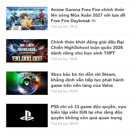
Anime Garena Free Fire chính thức
lên sóng Mùa Xuân 2027 với tựa đề
Free Fire Daybreak
Thứ ba lúc 18:52
Chính thức khởi động giải đấu Đại
Chiến HighSchool toàn quốc 2026
dành riêng cho học sinh THPT
Thứ ba lúc 18:46
Xbox bác bỏ tin đồn rời Steam,
khẳng định vẫn tiếp tục phát hành
game trên nền tảng của Valve
Thứ ba lúc 09:09
PS5 chỉ có 13 game độc quyền, cựu
biên tập viên IGN lại cho rằng độc
quyền không còn quá quan trọng
Thứ ba lúc 08:54