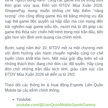
và là "người đồng hành" cùng các game thủ trẻ trong suốt
thời gian vừa qua. Đến với ĐTDV Mùa Xuân 2026,
ShopeePay mong muốn không chỉ tiếp thêm "năng
lượng" cho cộng đồng game thủ trẻ bằng những ưu đãi
nạp thẻ game độc quyền và hấp dẫn mà còn mang đến
trải nghiệm nạp game siêu tốc, mượt mà từ đó giúp các
game thủ thỏa sức chiến hết mình trong mọi trận đấu, tiến
gần hơn với đỉnh vinh quang của chính mình.
Bước sang năm thứ 10, ĐTDV mở ra một chương mới
với định hướng vận hành chuyên nghiệp cùng cơ chế
tuyển chọn khắt khe hơn. Một mùa giải đầy biến số và
những thách thức đang chờ đón các đội tuyển. Hãy cùng
đón chờ những trận đấu kịch tính, giàu cảm xúc của
ĐTDV Mùa Xuân 2026 sẽ diễn ra từ 28/2.
Theo dõi các thông tin & hoạt động Esports Liên Quân
Mobile tại các kênh chính thống:​
Youtube:
youtube.com/@LienQuanMobileSportsGarena