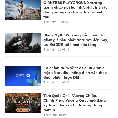
GIANTESS PLAYGROUND vướng
tranh chấp nội bộ, nhà phát triển tố
đồng sự ngầm chiếm đoạt doanh
thu
Thứ năm lúc 08:50
Black Myth: Wukong xác nhận đợt
giảm giá sâu nhất từ trước đến nay,
ưu đãi 30% trên mọi nền tảng
Thứ năm lúc 08:42
EA chính thức về tay Saudi Arabia,
một số studio khẳng định vẫn theo
đuổi chiến lược DEI
Thứ năm lúc 08:30
Tam Quốc Chí - Vương Chiến:
Chinh Phục Vương Quốc mở đăng
ký trước tại sáu thị trường Đông
Nam Á
Thứ tư lúc 18:49