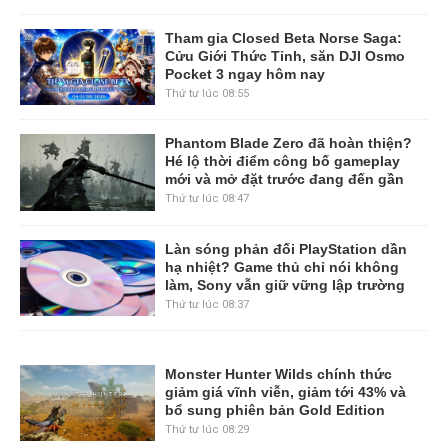
Tham gia Closed Beta Norse Saga:
Cửu Giới Thức Tỉnh, săn DJI Osmo
Pocket 3 ngay hôm nay
Thứ tư lúc 08:55
Phantom Blade Zero đã hoàn thiện?
Hé lộ thời điểm công bố gameplay
mới và mở đặt trước đang đến gần
Thứ tư lúc 08:47
Làn sóng phản đối PlayStation dần
hạ nhiệt? Game thủ chỉ nói không
làm, Sony vẫn giữ vững lập trường
Thứ tư lúc 08:37
Monster Hunter Wilds chính thức
giảm giá vĩnh viễn, giảm tới 43% và
bổ sung phiên bản Gold Edition
Thứ tư lúc 08:29