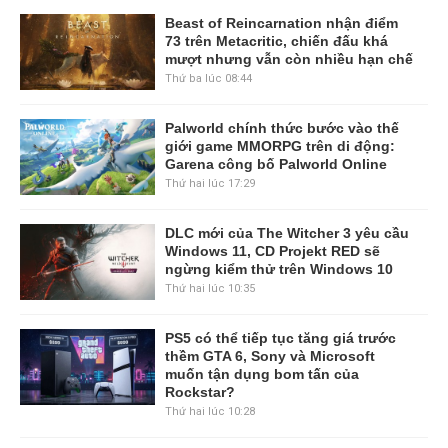
Beast of Reincarnation nhận điểm
73 trên Metacritic, chiến đấu khá
mượt nhưng vẫn còn nhiều hạn chế
Thứ ba lúc 08:44
Palworld chính thức bước vào thế
giới game MMORPG trên di động:
Garena công bố Palworld Online
Thứ hai lúc 17:29
DLC mới của The Witcher 3 yêu cầu
Windows 11, CD Projekt RED sẽ
ngừng kiểm thử trên Windows 10
Thứ hai lúc 10:35
PS5 có thể tiếp tục tăng giá trước
thềm GTA 6, Sony và Microsoft
muốn tận dụng bom tấn của
Rockstar?
Thứ hai lúc 10:28