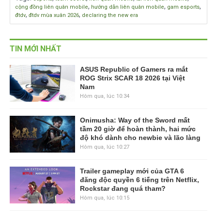
,
,
,
cộng đồng liên quân mobile
hướng dẫn liên quân mobile
gam esports
,
,
đtdv
đtdv mùa xuân 2026
declaring the new era
TIN MỚI NHẤT
ASUS Republic of Gamers ra mắt
ROG Strix SCAR 18 2026 tại Việt
Nam
Hôm qua, lúc 10:34
Onimusha: Way of the Sword mất
tầm 20 giờ để hoàn thành, hai mức
độ khó dành cho newbie và lão làng
Hôm qua, lúc 10:27
Trailer gameplay mới của GTA 6
đăng độc quyền 6 tiếng trên Netflix,
Rockstar đang quá tham?
Hôm qua, lúc 10:15