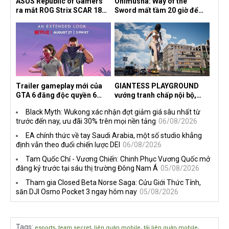
ASUS Republic of Gamers
Onimusha: Way of the
ra mắt ROG Strix SCAR 18
Sword mất tầm 20 giờ để
2026 tại Việt Nam
hoàn thành, hai mức độ khó
dành cho newbie và lão làng
Trailer gameplay mới của
GIANTESS PLAYGROUND
GTA 6 đăng độc quyền 6
vướng tranh chấp nội bộ,
tiếng trên Netflix, Rockstar
nhà phát triển tố đồng sự
Black Myth: Wukong xác nhận đợt giảm giá sâu nhất từ
đang quá tham?
ngầm chiếm đoạt doanh thu
trước đến nay, ưu đãi 30% trên mọi nền tảng
06/08/2026
EA chính thức về tay Saudi Arabia, một số studio khẳng
định vẫn theo đuổi chiến lược DEI
06/08/2026
Tam Quốc Chí - Vương Chiến: Chinh Phục Vương Quốc mở
đăng ký trước tại sáu thị trường Đông Nam Á
05/08/2026
Tham gia Closed Beta Norse Saga: Cửu Giới Thức Tỉnh,
săn DJI Osmo Pocket 3 ngay hôm nay
05/08/2026
Tags
:
,
,
,
,
esports
team secret
liên quân mobile
tải liên quân mobile