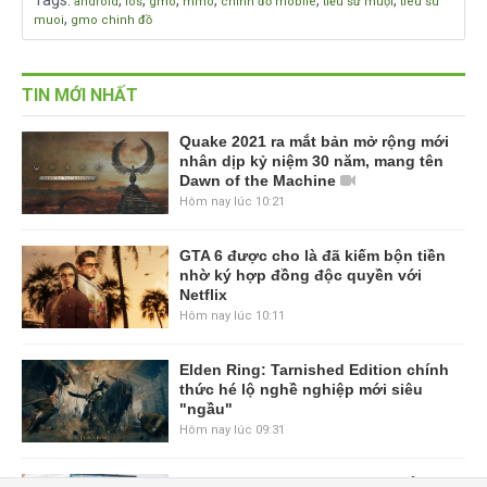
Tags
:
,
,
,
,
,
,
android
ios
gmo
mmo
chinh đồ mobile
tiểu sư muội
tieu su
,
muoi
gmo chinh đồ
TIN MỚI NHẤT
Quake 2021 ra mắt bản mở rộng mới
nhân dịp kỷ niệm 30 năm, mang tên
Dawn of the Machine
Hôm nay lúc 10:21
GTA 6 được cho là đã kiếm bộn tiền
nhờ ký hợp đồng độc quyền với
Netflix
Hôm nay lúc 10:11
Elden Ring: Tarnished Edition chính
thức hé lộ nghề nghiệp mới siêu
"ngầu"
Hôm nay lúc 09:31
ASUS Republic of Gamers ra mắt