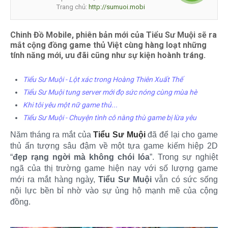
Trang chủ:
http://sumuoi.mobi
Chinh Đồ Mobile, phiên bản mới của Tiểu Sư Muội sẽ ra
mắt cộng đồng game thủ Việt cùng hàng loạt những
tính năng mới, ưu đãi cũng như sự kiện hoành tráng.
Tiểu Sư Muội - Lột xác trong Hoàng Thiên Xuất Thế
Tiểu Sư Muội tung server mới đọ sức nóng cùng mùa hè
Khi tôi yêu một nữ game thủ...
Tiểu Sư Muội - Chuyện tình cô nàng thù game bị lừa yêu
Năm tháng ra mắt của
Tiểu Sư Muội
đã để lại cho game
thủ ấn tượng sâu đậm về một tựa game kiếm hiệp 2D
“
đẹp rạng ngời mà không chói lóa
”. Trong sự nghiệt
ngã của thị trường game hiện nay với số lượng game
mới ra mắt hàng ngày,
Tiểu Sư Muội
vẫn có sức sống
nội lực bền bỉ nhờ vào sự ủng hộ mạnh mẽ của cộng
đồng.