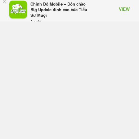
×
Chinh Đồ Mobile – Đón chào
ROG Strix SCAR 18 2026 tại Việt
VIEW
Big Update đỉnh cao của Tiểu
Nam
Sư Muội
Hôm qua, lúc 10:34
Appota
FREE - In Google Play
Onimusha: Way of the Sword mất
tầm 20 giờ để hoàn thành, hai mức
độ khó dành cho newbie và lão làng
Hôm qua, lúc 10:27
Trailer gameplay mới của GTA 6
đăng độc quyền 6 tiếng trên Netflix,
Rockstar đang quá tham?
Hôm qua, lúc 10:15
GIANTESS PLAYGROUND vướng
tranh chấp nội bộ, nhà phát triển tố
đồng sự ngầm chiếm đoạt doanh
thu
Thứ năm lúc 08:50