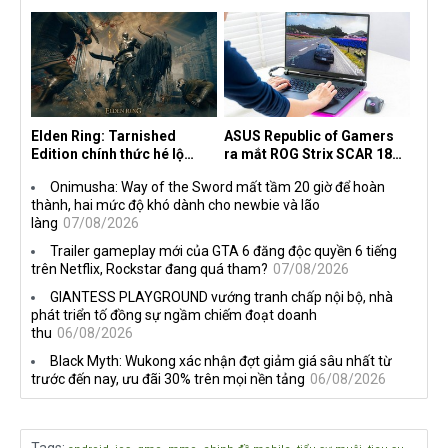
30 năm, mang tên Dawn of
độc quyền với Netflix
the Machine
Elden Ring: Tarnished
ASUS Republic of Gamers
Edition chính thức hé lộ
ra mắt ROG Strix SCAR 18
nghề nghiệp mới siêu "ngầu"
2026 tại Việt Nam
Onimusha: Way of the Sword mất tầm 20 giờ để hoàn
thành, hai mức độ khó dành cho newbie và lão
làng
07/08/2026
Trailer gameplay mới của GTA 6 đăng độc quyền 6 tiếng
trên Netflix, Rockstar đang quá tham?
07/08/2026
GIANTESS PLAYGROUND vướng tranh chấp nội bộ, nhà
phát triển tố đồng sự ngầm chiếm đoạt doanh
thu
06/08/2026
Black Myth: Wukong xác nhận đợt giảm giá sâu nhất từ
trước đến nay, ưu đãi 30% trên mọi nền tảng
06/08/2026