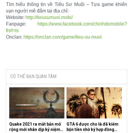
Tìm hiểu thông tin về Tiểu Sư Muội – Tựa game khiến
vạn người mê đắm tại địa chỉ:
Website:
http://tieusumuoi.mobi/
Fanpage:
https://www.facebook.com/chinhdomobile?
fref=ts
Onclan:
https://onclan.com/game/tieu-su-muoi
CÓ THỂ BẠN QUAN TÂM
Quake 2021 ra mắt bản mở
GTA 6 được cho là đã kiếm
rộng mới nhân dịp kỷ niệm
bộn tiền nhờ ký hợp đồng