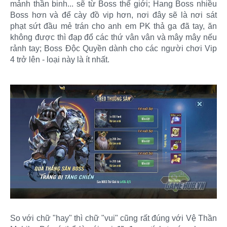
mảnh thần binh... sẽ từ Boss thế giới; Hang Boss nhiều
Boss hơn và để cày đồ vip hơn, nơi đây sẽ là nơi sát
phạt sứt đầu mẻ trán cho anh em PK thả ga đã tay, ăn
không được thì đạp đổ các thứ vân vân và mây mây nếu
rảnh tay; Boss Độc Quyền dành cho các người chơi Vip
4 trở lên - loại này là ít nhất.
So với chữ "hay" thì chữ "vui" cũng rất đúng với Vệ Thần