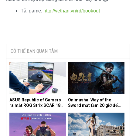
Tải game:
http://vethan.vn/rd/bookout
CÓ THỂ BẠN QUAN TÂM
ASUS Republic of Gamers
Onimusha: Way of the
ra mắt ROG Strix SCAR 18
Sword mất tầm 20 giờ để
2026 tại Việt Nam
hoàn thành, hai mức độ khó
dành cho newbie và lão làng