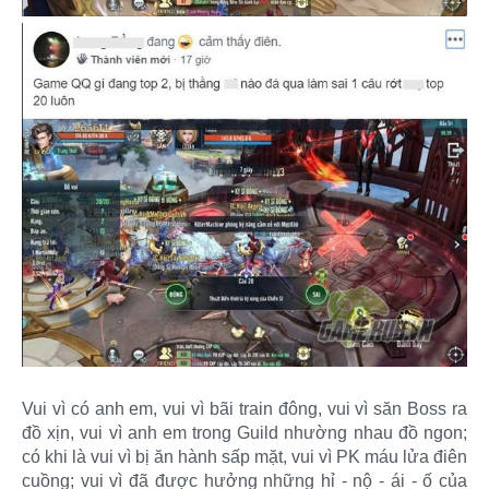
Vui vì có anh em, vui vì bãi train đông, vui vì săn Boss ra
đồ xịn, vui vì anh em trong Guild nhường nhau đồ ngon;
có khi là vui vì bị ăn hành sấp mặt, vui vì PK máu lửa điên
cuồng; vui vì đã được hưởng những hỉ - nộ - ái - ố của