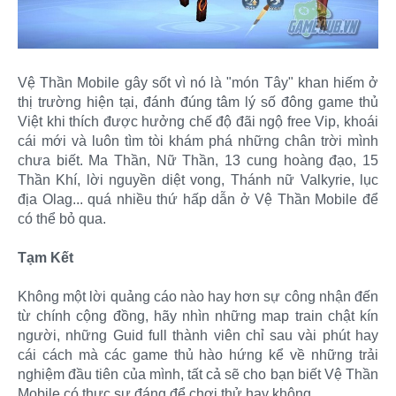
Vệ Thần Mobile gây sốt vì nó là "món Tây" khan hiếm ở
thị trường hiện tại, đánh đúng tâm lý số đông game thủ
Việt khi thích được hưởng chế độ đãi ngộ free Vip, khoái
cái mới và luôn tìm tòi khám phá những chân trời mình
chưa biết. Ma Thần, Nữ Thần, 13 cung hoàng đạo, 15
Thần Khí, lời nguyền diệt vong, Thánh nữ Valkyrie, lục
địa Olag... quá nhiều thứ hấp dẫn ở Vệ Thần Mobile để
có thể bỏ qua.
Tạm Kết
Không một lời quảng cáo nào hay hơn sự công nhận đến
từ chính cộng đồng, hãy nhìn những map train chật kín
người, những Guid full thành viên chỉ sau vài phút hay
cái cách mà các game thủ hào hứng kể về những trải
nghiệm đầu tiên của mình, tất cả sẽ cho bạn biết Vệ Thần
Mobile có thực sự đáng để chơi thử hay không.​