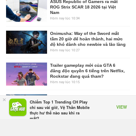
ASUS Republic of Gamers ra mắt
ROG Strix SCAR 18 2026 tại Việt
Nam
Hôm nay lúc 10:34
Onimusha: Way of the Sword mất
tầm 20 giờ để hoàn thành, hai mức
độ khó dành cho newbie và lão làng
Hôm nay lúc 10:27
Trailer gameplay mới của GTA 6
đăng độc quyền 6 tiếng trên Netflix,
Rockstar đang quá tham?
Hôm nay lúc 10:15
GIANTESS PLAYGROUND vướng
×
Chiếm Top 1 Trending CH Play
tranh chấp nội bộ, nhà phát triển tố
VIEW
chỉ sau vài giờ, Vệ Thần Mobile
đồng sự ngầm chiếm đoạt doanh
thực hư thế nào sau khi ra
thu
mắt?
Hôm qua, lúc 08:50
Appota
FREE - In Google Play
Black Myth: Wukong xác nhận đợt