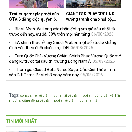
Trailer gameplay mới của
GIANTESS PLAYGROUND
GTA 6 đăng độc quyền 6
vướng tranh chấp nội bộ,
tiếng trên Netflix, Rockstar
nhà phát triển tố đồng sự
Black Myth: Wukong xác nhận đợt giảm giá sâu nhất từ
đang quá tham?
ngầm chiếm đoạt doanh thu
trước đến nay, ưu đãi 30% trên mọi nền tảng
06/08/2026
EA chính thức về tay Saudi Arabia, một số studio khẳng
định vẫn theo đuổi chiến lược DEI
06/08/2026
Tam Quốc Chí - Vương Chiến: Chinh Phục Vương Quốc mở
đăng ký trước tại sáu thị trường Đông Nam Á
05/08/2026
Tham gia Closed Beta Norse Saga: Cửu Giới Thức Tỉnh,
săn DJI Osmo Pocket 3 ngay hôm nay
05/08/2026
Tags
:
,
,
,
sohagame
vệ thần mobile
tải vệ thần mobile
hướng dẫn vệ thần
,
,
mobile
cộng đồng vệ thần mobile
vệ thần mobile ra mắt
TIN MỚI NHẤT