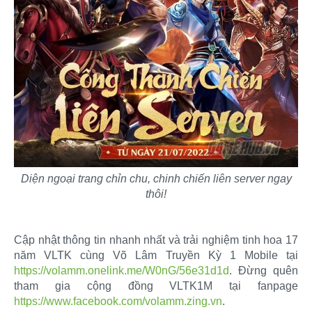
Diện ngoại trang chỉn chu, chinh chiến liên server ngay
thôi!
Cập nhật thông tin nhanh nhất và trải nghiệm tinh hoa 17
năm VLTK cùng Võ Lâm Truyền Kỳ 1 Mobile tại
https://volamm.onelink.me/W0nG/56e31d1d
. Đừng quên
tham gia cộng đồng VLTK1M tại fanpage
https://www.facebook.com/volamm.zing.vn
.​