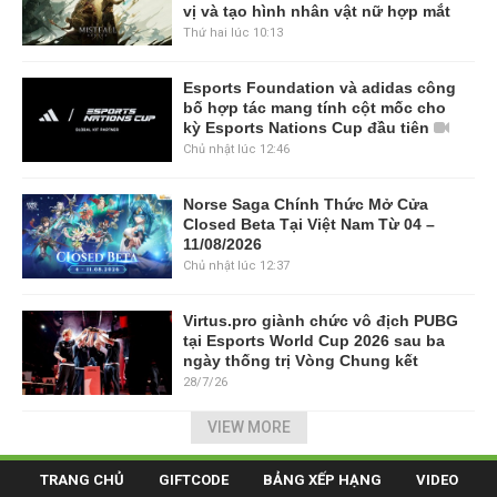
vị và tạo hình nhân vật nữ hợp mắt
Thứ hai lúc 10:13
Esports Foundation và adidas công
bố hợp tác mang tính cột mốc cho
kỳ Esports Nations Cup đầu tiên
Chủ nhật lúc 12:46
Norse Saga Chính Thức Mở Cửa
Closed Beta Tại Việt Nam Từ 04 –
11/08/2026
Chủ nhật lúc 12:37
Virtus.pro giành chức vô địch PUBG
tại Esports World Cup 2026 sau ba
ngày thống trị Vòng Chung kết
28/7/26
VIEW MORE
TRANG CHỦ
GIFTCODE
BẢNG XẾP HẠNG
VIDEO