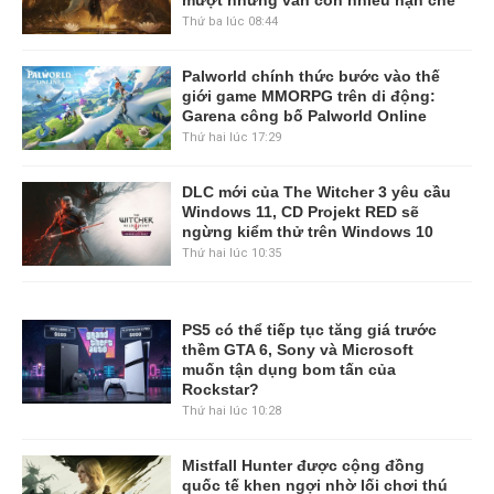
Thứ ba lúc 08:44
Palworld chính thức bước vào thế
giới game MMORPG trên di động:
Garena công bố Palworld Online
Thứ hai lúc 17:29
DLC mới của The Witcher 3 yêu cầu
Windows 11, CD Projekt RED sẽ
ngừng kiểm thử trên Windows 10
Thứ hai lúc 10:35
PS5 có thể tiếp tục tăng giá trước
thềm GTA 6, Sony và Microsoft
muốn tận dụng bom tấn của
Rockstar?
Thứ hai lúc 10:28
Mistfall Hunter được cộng đồng
quốc tế khen ngợi nhờ lối chơi thú