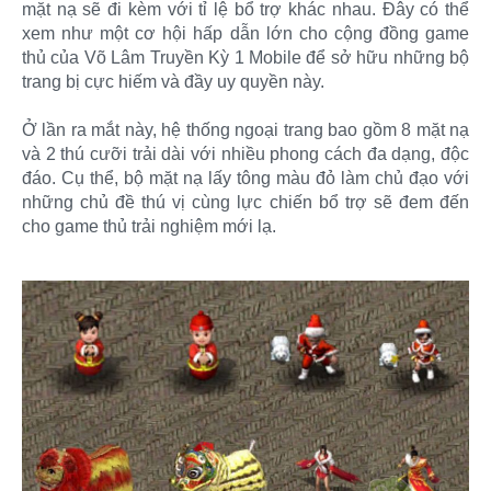
mặt nạ sẽ đi kèm với tỉ lệ bổ trợ khác nhau. Đây có thể
xem như một cơ hội hấp dẫn lớn cho cộng đồng game
thủ của Võ Lâm Truyền Kỳ 1 Mobile để sở hữu những bộ
trang bị cực hiếm và đầy uy quyền này.
Ở lần ra mắt này, hệ thống ngoại trang bao gồm 8 mặt nạ
và 2 thú cưỡi trải dài với nhiều phong cách đa dạng, độc
đáo. Cụ thể, bộ mặt nạ lấy tông màu đỏ làm chủ đạo với
những chủ đề thú vị cùng lực chiến bổ trợ sẽ đem đến
cho game thủ trải nghiệm mới lạ.​