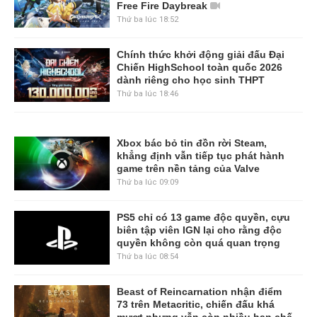
Free Fire Daybreak
Thứ ba lúc 18:52
Chính thức khởi động giải đấu Đại
Chiến HighSchool toàn quốc 2026
dành riêng cho học sinh THPT
Thứ ba lúc 18:46
Xbox bác bỏ tin đồn rời Steam,
khẳng định vẫn tiếp tục phát hành
game trên nền tảng của Valve
Thứ ba lúc 09:09
PS5 chỉ có 13 game độc quyền, cựu
biên tập viên IGN lại cho rằng độc
quyền không còn quá quan trọng
Thứ ba lúc 08:54
Beast of Reincarnation nhận điểm
73 trên Metacritic, chiến đấu khá
mượt nhưng vẫn còn nhiều hạn chế