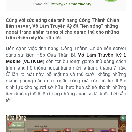
Trang chủ:
https://volamm.zing.vn/
Cùng với sức nóng của tính năng Công Thành Chiến
liên server, Võ Lâm Truyền Kỳ đã “lên sóng” những
ngoại trang nhằm trang bị cho game thủ cho những
trận chiến nảy lửa sắp tới.
Bên cạnh việc tính năng Công Thành Chiến liên server
cùng sự kiện Hộp Quà Thần Bí,
Võ Lâm Truyền Kỳ 1
Mobile
(
VLTK1M
) còn “chiều lòng” game thủ bằng cách
trình làng hệ thống ngoại trang mới lạ trong tháng 7 này.
Ở lần ra mắt này, bộ mặt nạ và thú cưỡi không những
mang phong cách cực ngầu cùng mà còn bổ trợ thêm
sinh lực cho người sở hữu, hứa hẹn sẽ trở thành những
item không thể thiếu trong những cuộc so tài khốc liệt sắp
tới.