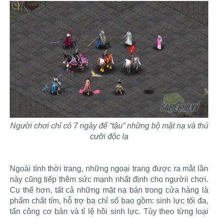
Người chơi chỉ có 7 ngày để “tậu” những bộ mặt nạ và thú
cưỡi độc lạ
Ngoài tính thời trang, những ngoại trang được ra mắt lần
này cũng tiếp thêm sức mạnh nhất định cho ngườii chơi.
Cụ thể hơn, tất cả những mặt nạ bán trong cửa hàng là
phẩm chất tím, hỗ trợ ba chỉ số bao gồm: sinh lực tối đa,
tấn công cơ bản và tỉ lệ hồi sinh lực. Tùy theo từng loại