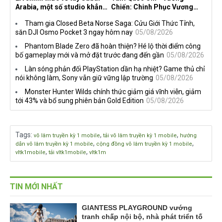
Arabia, một số studio khẳng
Chiến: Chinh Phục Vương
định vẫn theo đuổi chiến
Quốc mở đăng ký trước tại
Tham gia Closed Beta Norse Saga: Cửu Giới Thức Tỉnh,
lược DEI
sáu thị trường Đông Nam Á
săn DJI Osmo Pocket 3 ngay hôm nay
05/08/2026
Phantom Blade Zero đã hoàn thiện? Hé lộ thời điểm công
bố gameplay mới và mở đặt trước đang đến gần
05/08/2026
Làn sóng phản đối PlayStation dần hạ nhiệt? Game thủ chỉ
nói không làm, Sony vẫn giữ vững lập trường
05/08/2026
Monster Hunter Wilds chính thức giảm giá vĩnh viễn, giảm
tới 43% và bổ sung phiên bản Gold Edition
05/08/2026
Tags
:
,
,
võ lâm truyền kỳ 1 mobile
tải võ lâm truyền kỳ 1 mobile
hướng
,
,
dẫn võ lâm truyền kỳ 1 mobile
cộng đồng võ lâm truyền kỳ 1 mobile
,
,
vltk1mobile
tải vltk1mobile
vltk1m
TIN MỚI NHẤT
GIANTESS PLAYGROUND vướng
tranh chấp nội bộ, nhà phát triển tố