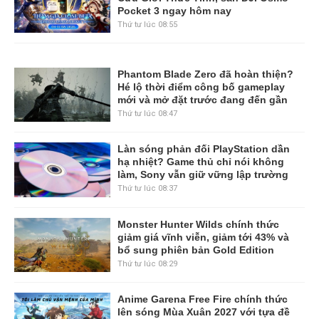
Pocket 3 ngay hôm nay
Thứ tư lúc 08:55
Phantom Blade Zero đã hoàn thiện?
Hé lộ thời điểm công bố gameplay
mới và mở đặt trước đang đến gần
Thứ tư lúc 08:47
Làn sóng phản đối PlayStation dần
hạ nhiệt? Game thủ chỉ nói không
làm, Sony vẫn giữ vững lập trường
Thứ tư lúc 08:37
Monster Hunter Wilds chính thức
giảm giá vĩnh viễn, giảm tới 43% và
bổ sung phiên bản Gold Edition
Thứ tư lúc 08:29
Anime Garena Free Fire chính thức
lên sóng Mùa Xuân 2027 với tựa đề