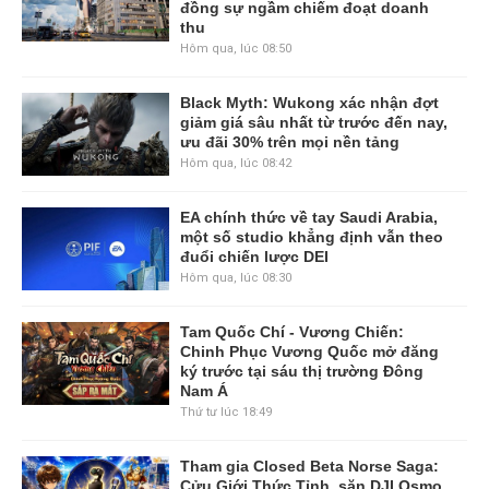
đồng sự ngầm chiếm đoạt doanh
thu
Hôm qua, lúc 08:50
Black Myth: Wukong xác nhận đợt
giảm giá sâu nhất từ trước đến nay,
ưu đãi 30% trên mọi nền tảng
Hôm qua, lúc 08:42
EA chính thức về tay Saudi Arabia,
một số studio khẳng định vẫn theo
đuổi chiến lược DEI
Hôm qua, lúc 08:30
Tam Quốc Chí - Vương Chiến:
Chinh Phục Vương Quốc mở đăng
ký trước tại sáu thị trường Đông
Nam Á
Thứ tư lúc 18:49
Tham gia Closed Beta Norse Saga:
Cửu Giới Thức Tỉnh, săn DJI Osmo