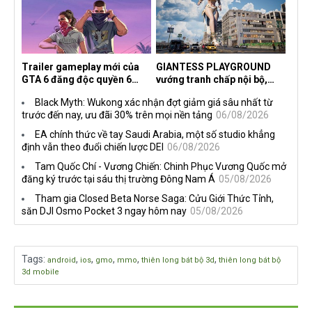
Trailer gameplay mới của
GIANTESS PLAYGROUND
GTA 6 đăng độc quyền 6
vướng tranh chấp nội bộ,
tiếng trên Netflix, Rockstar
nhà phát triển tố đồng sự
Black Myth: Wukong xác nhận đợt giảm giá sâu nhất từ
đang quá tham?
ngầm chiếm đoạt doanh thu
trước đến nay, ưu đãi 30% trên mọi nền tảng
06/08/2026
EA chính thức về tay Saudi Arabia, một số studio khẳng
định vẫn theo đuổi chiến lược DEI
06/08/2026
Tam Quốc Chí - Vương Chiến: Chinh Phục Vương Quốc mở
đăng ký trước tại sáu thị trường Đông Nam Á
05/08/2026
Tham gia Closed Beta Norse Saga: Cửu Giới Thức Tỉnh,
săn DJI Osmo Pocket 3 ngay hôm nay
05/08/2026
Tags
:
,
,
,
,
,
android
ios
gmo
mmo
thiên long bát bộ 3d
thiên long bát bộ
3d mobile