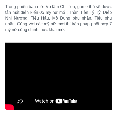
Trong phiên bản mới Võ lâm Chí Tôn, game thủ sẽ được
tận mắt diện kiến 05 mỹ nữ mới: Thần Tiên Tỷ Tỷ, Diệp
Nhị Nương, Tiêu Hậu, Mộ Dung phu nhân, Tiêu phu
nhân. Cùng với các mỹ nữ mới thì trận pháp phối hợp 7
mỹ nữ cũng chính thức khai mở.