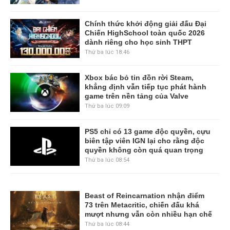
Chính thức khởi động giải đấu Đại
Chiến HighSchool toàn quốc 2026
dành riêng cho học sinh THPT
Thứ ba lúc 18:46
Xbox bác bỏ tin đồn rời Steam,
khẳng định vẫn tiếp tục phát hành
game trên nền tảng của Valve
Thứ ba lúc 09:09
PS5 chỉ có 13 game độc quyền, cựu
biên tập viên IGN lại cho rằng độc
quyền không còn quá quan trọng
Thứ ba lúc 08:54
Beast of Reincarnation nhận điểm
73 trên Metacritic, chiến đấu khá
mượt nhưng vẫn còn nhiều hạn chế
Thứ ba lúc 08:44