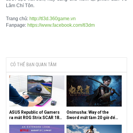
Lâm Chí Tôn.
Trang chủ:
http://tl3d.360game.vn
Fanpage:
https://www.facebook.com/tl3dm
CÓ THỂ BẠN QUAN TÂM
ASUS Republic of Gamers
Onimusha: Way of the
ra mắt ROG Strix SCAR 18
Sword mất tầm 20 giờ để
2026 tại Việt Nam
hoàn thành, hai mức độ khó
dành cho newbie và lão làng