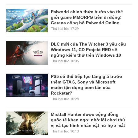
Palworld chính thức bước vào thế
giới game MMORPG trên di động:
Garena công bố Palworld Online
Thứ hai lúc 17:29
DLC mới của The Witcher 3 yêu cầu
Windows 11, CD Projekt RED sẽ
ngừng kiểm thử trên Windows 10
Thứ hai lúc 10:35
PS5 có thể tiếp tục tăng giá trước
thềm GTA 6, Sony và Microsoft
muốn tận dụng bom tấn của
Rockstar?
Thứ hai lúc 10:28
Mistfall Hunter được cộng đồng
quốc tế khen ngợi nhờ lối chơi thú
vị và tạo hình nhân vật nữ hợp mắt
Thứ hai lúc 10:13