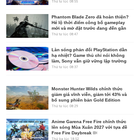
Thứ tư lúc 08:55
Phantom Blade Zero đã hoàn thiện?
Hé lộ thời điểm công bố gameplay
mới và mở đặt trước đang đến gần
Thứ tư lúc 08:47
Làn sóng phản đối PlayStation dần
hạ nhiệt? Game thủ chỉ nói không
làm, Sony vẫn giữ vững lập trường
Thứ tư lúc 08:37
Monster Hunter Wilds chính thức
giảm giá vĩnh viễn, giảm tới 43% và
bổ sung phiên bản Gold Edition
Thứ tư lúc 08:29
Anime Garena Free Fire chính thức
lên sóng Mùa Xuân 2027 với tựa đề
Free Fire Daybreak
Thứ ba lúc 18:52