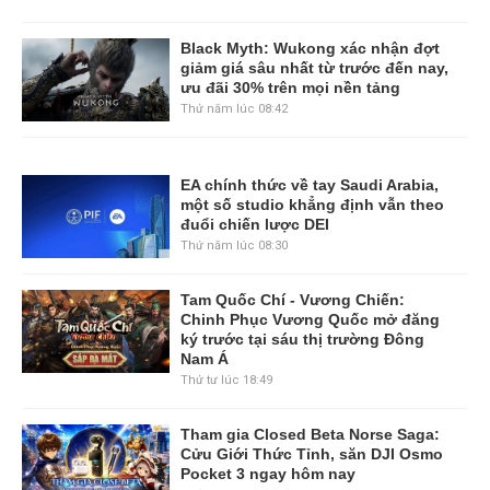
Black Myth: Wukong xác nhận đợt
giảm giá sâu nhất từ trước đến nay,
ưu đãi 30% trên mọi nền tảng
Thứ năm lúc 08:42
EA chính thức về tay Saudi Arabia,
một số studio khẳng định vẫn theo
đuổi chiến lược DEI
Thứ năm lúc 08:30
Tam Quốc Chí - Vương Chiến:
Chinh Phục Vương Quốc mở đăng
ký trước tại sáu thị trường Đông
Nam Á
Thứ tư lúc 18:49
Tham gia Closed Beta Norse Saga:
Cửu Giới Thức Tỉnh, săn DJI Osmo
Pocket 3 ngay hôm nay