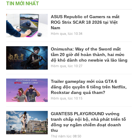
TIN MỚI NHẤT
ASUS Republic of Gamers ra mắt
ROG Strix SCAR 18 2026 tại Việt
Nam
Hôm qua, lúc 10:34
Onimusha: Way of the Sword mất
tầm 20 giờ để hoàn thành, hai mức
độ khó dành cho newbie và lão làng
Hôm qua, lúc 10:27
Trailer gameplay mới của GTA 6
đăng độc quyền 6 tiếng trên Netflix,
Rockstar đang quá tham?
Hôm qua, lúc 10:15
GIANTESS PLAYGROUND vướng
tranh chấp nội bộ, nhà phát triển tố
đồng sự ngầm chiếm đoạt doanh
thu
Thứ năm lúc 08:50