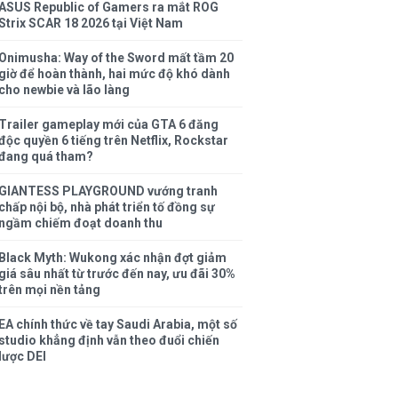
ASUS Republic of Gamers ra mắt ROG
Strix SCAR 18 2026 tại Việt Nam
Onimusha: Way of the Sword mất tầm 20
giờ để hoàn thành, hai mức độ khó dành
cho newbie và lão làng
Trailer gameplay mới của GTA 6 đăng
độc quyền 6 tiếng trên Netflix, Rockstar
đang quá tham?
GIANTESS PLAYGROUND vướng tranh
chấp nội bộ, nhà phát triển tố đồng sự
ngầm chiếm đoạt doanh thu
Black Myth: Wukong xác nhận đợt giảm
giá sâu nhất từ trước đến nay, ưu đãi 30%
trên mọi nền tảng
EA chính thức về tay Saudi Arabia, một số
studio khẳng định vẫn theo đuổi chiến
lược DEI