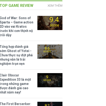
TOP GAME REVIEW
XEM THÊM
9.4
God of War: Sons of
Sparta – Game action
score
2D vào vai Kratos
trước khi cơn thịnh nộ
trỗi dậy
Tổng hợp đánh giá
8.6
sớm Ghost of Yotei -
score
Chưa thực sự đột phá
nhưng vẫn là trải
nghiệm trọn vẹn
Clair Obscur
9
Expedition 33 là một
score
trong những game
được đánh giá cao
nhất năm nay!
The First Berserker:
8.2