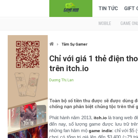
TIN TỨC
GIFT
MOBILE
GAME ONL
Tâm Sự Gamer
Chỉ với giá 1 thẻ điện t
trên itch.io
Dương Thị Lan
Toàn bộ số tiền thu được sẽ được dùng đ
chống nạn phân biệt chủng tộc trên thế g
Phát hành năm 2013,
là trang web đ
itch.io
đến nay, số lượng game được lưu trữ trên 
những fan hâm mộ
: chỉ với $5
game indie
chơi có tổng trị giá lên đến $3,400 (~79 