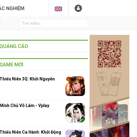
ẮC NGHIỆM
Y
QUẢNG CÁO
GAME MỚI
Thiếu Niên 3Q: Khởi Nguyên
Minh Chủ Võ Lâm - Vplay
Thiếu Niên Ca Hành: Khởi Động