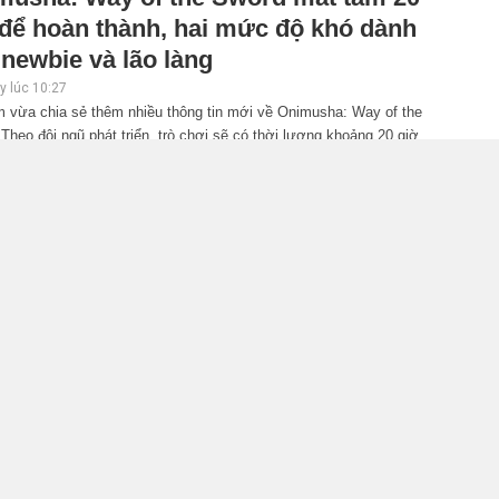
 để hoàn thành, hai mức độ khó dành
newbie và lão làng
 lúc 10:27
 vừa chia sẻ thêm nhiều thông tin mới về Onimusha: Way of the
Theo đội ngũ phát triển, trò chơi sẽ có thời lượng khoảng 20 giờ,
i bổ sung nhiều cơ chế hỗ trợ giúp người mới dễ tiếp cận hơn.
iler gameplay mới của GTA 6 đăng độc
n 6 tiếng trên Netflix, Rockstar đang
 tham?
 lúc 10:15
r Games đang hứng chịu nhiều ý kiến trái chiều sau khi xác nhận
 tác với Netflix để phát hành sớm bản xem trước mở rộng của GTA
vẫn khiến không ít game thủ cho rằng hãng đang thương mại hóa quá
năm 2026.
NTESS PLAYGROUND vướng tranh
 nội bộ, nhà phát triển tố đồng sự