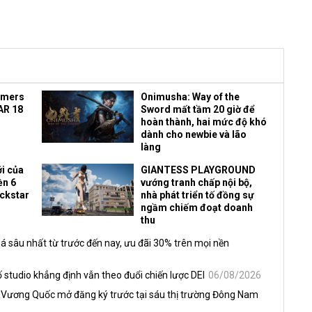
amers
Onimusha: Way of the
AR 18
Sword mất tầm 20 giờ để
hoàn thành, hai mức độ khó
dành cho newbie và lão
làng
i của
GIANTESS PLAYGROUND
ền 6
vướng tranh chấp nội bộ,
ockstar
nhà phát triển tố đồng sự
ngầm chiếm đoạt doanh
thu
á sâu nhất từ trước đến nay, ưu đãi 30% trên mọi nền
 studio khẳng định vẫn theo đuổi chiến lược DEI
06/08/2026
 Vương Quốc mở đăng ký trước tại sáu thị trường Đông Nam