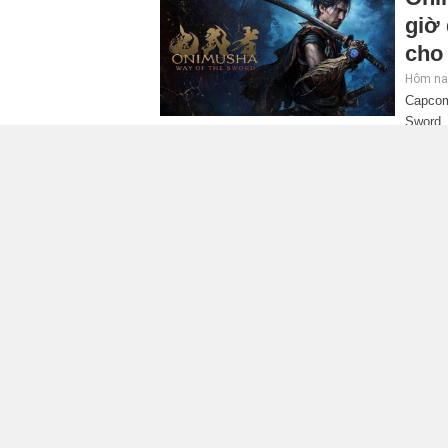
giờ
cho 
Hôm nay
Capcom
Sword. 
mở rộng đáng kể so với các phần trước, đồng thờ
Tra
quyề
quá
Hôm nay
Rocksta
sẽ hợp
6. Dù chỉ độc quyền trong 6 giờ, động thái này 
mức sức hút của bom tấn được mong chờ nhất 
GIA
chấp