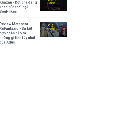
Khazan - Đột phá đáng
score
khen của thể loại
Soul-likes
Review Metaphor:
9.4
ReFantazio - Sự kết
score
hợp hoàn hảo từ
những gì tinh túy nhất
của Atlus