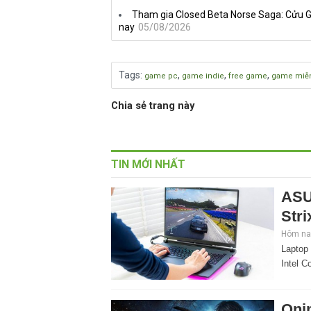
Tham gia Closed Beta Norse Saga: Cửu G
nay
05/08/2026
Tags
:
,
,
,
game pc
game indie
free game
game miễn
Chia sẻ trang này
TIN MỚI NHẤT
ASU
Stri
Hôm nay
Laptop
Intel C
Oni