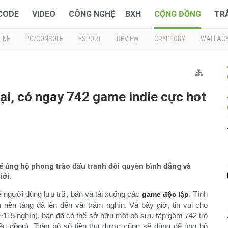
 CODE
VIDEO
CÔNG NGHỆ
BXH
CỘNG ĐỒNG
TR
INE
PC/CONSOLE
ESPORT
REVIEW
CRYPTORY
WALLAC
hoại, có ngay 742 game indie cực hot
ể ủng hộ phong trào đấu tranh đòi quyền bình đẳng và
iới.
ể người dùng lưu trữ, bán và tải xuống các
. Tính
game độc lập
nền tảng đã lên đến vài trăm nghìn. Và bây giờ, tin vui cho
 (~115 nghìn), bạn đã có thể sở hữu một bộ sưu tập gồm 742 trò
triệu đồng). Toàn bộ số tiền thu được cũng sẽ dùng để ủng hộ