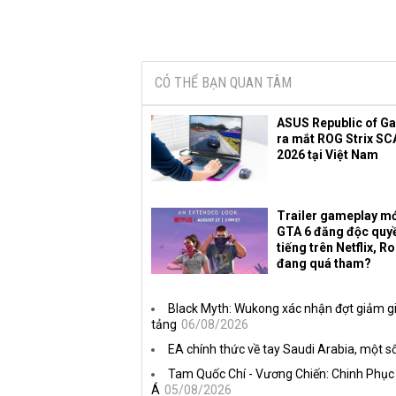
CÓ THỂ BẠN QUAN TÂM
ASUS Republic of G
ra mắt ROG Strix SC
2026 tại Việt Nam
Trailer gameplay mớ
GTA 6 đăng độc quy
tiếng trên Netflix, R
đang quá tham?
Black Myth: Wukong xác nhận đợt giảm gi
tảng
06/08/2026
EA chính thức về tay Saudi Arabia, một số
Tam Quốc Chí - Vương Chiến: Chinh Phục
Á
05/08/2026