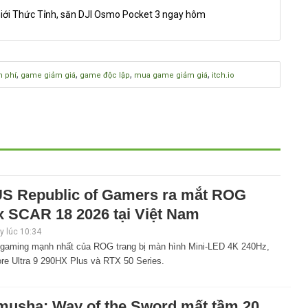
iới Thức Tỉnh, săn DJI Osmo Pocket 3 ngay hôm
,
,
,
,
 phí
game giảm giá
game độc lập
mua game giảm giá
itch.io
S Republic of Gamers ra mắt ROG
x SCAR 18 2026 tại Việt Nam
 lúc 10:34
 gaming mạnh nhất của ROG trang bị màn hình Mini-LED 4K 240Hz,
ore Ultra 9 290HX Plus và RTX 50 Series.
musha: Way of the Sword mất tầm 20