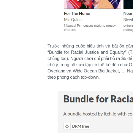
Trước những cuộc biểu tình và bất ổn gần đ
“Bundle for Racial Justice and Equality”
chủng tộc). Người chơi chỉ phải bỏ ra $5 để
chú ý trong bộ sưu tập có thể kể đến như O
Overland và Wide Ocean Big Jacket, … Ngo
theo phong cách top-down.